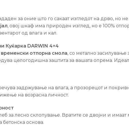
аден за оние што го сакаат изгледот на дрво, но н
јал
, овој шкаф има природен изглед, но е 100% отпо
ентарот од влага и кал.
ви Куќарка DARWIN 4×4
 временски отпорна смола
, со метално засилување
збедува целогодишна заштита за вашата опрема. Идеа
речува задржување на влага, а прозорецот и покрив
ижење на возрасна личност.
рност
леб за лесно склопување. Вратите се двојни и имаат 
 бетонска основа.