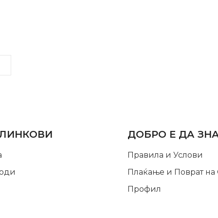
LINKS
INFORMATION
 ЛИНКОВИ
ДОБРО Е ДА ЗН
а
Правила и Услови
оди
Плаќање и Поврат на
Профил