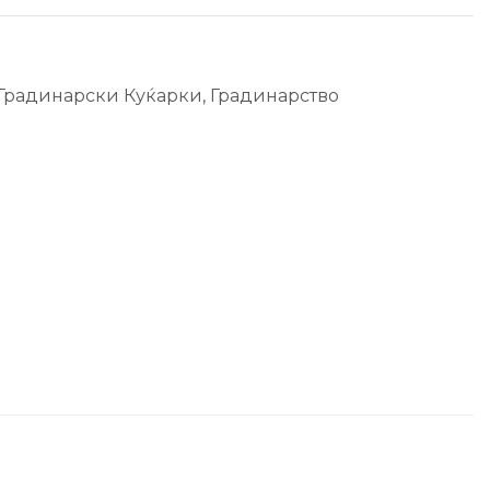
Градинарски Куќарки
,
Градинарство