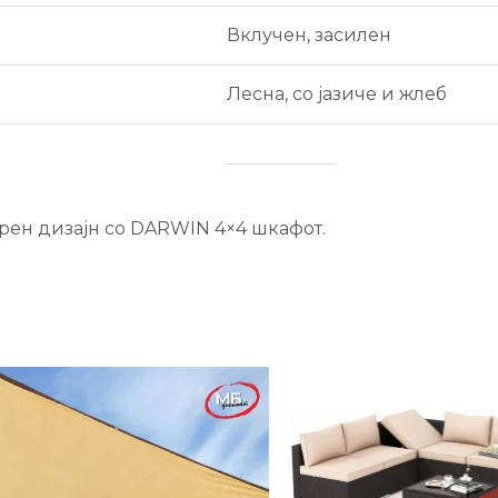
Вклучен, засилен
Лесна, со јазиче и жлеб
рен дизајн со DARWIN 4×4 шкафот.
-24%