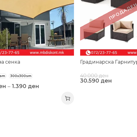
ПРОДАДЕН
за сенка
Градинарска Гарниту
40.000
ден
0sm
300x300sm
30.590
ден
ен
–
1.390
ден