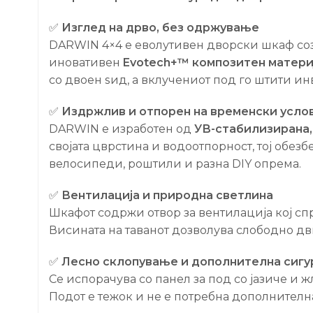
✅
Изглед на дрво, без одржување
DARWIN 4×4 е еволутивен дворски шкаф созд
иновативен
Evotech+™ композитен матери
со двоен ѕид, а вклучениот под го штити инв
✅
Издржлив и отпорен на временски усло
DARWIN е изработен од
УВ-стабилизирана,
својата цврстина и водоотпорност, тој обе
велосипеди, роштили и разна DIY опрема.
✅
Вентилација и природна светлина
Шкафот содржи отвор за вентилација кој сп
Висината на таванот дозволува слободно дв
✅
Лесно склопување и дополнителна сигу
Се испорачува со панел за под со јазиче и ж
Подот е тежок и не е потребна дополнителна