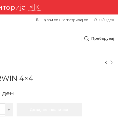
ја 🇲🇰
Најави се / Регистрирај се
0
/
0
ден
Пребарувај
RWIN 4×4
4
ден
Додај во кошничка