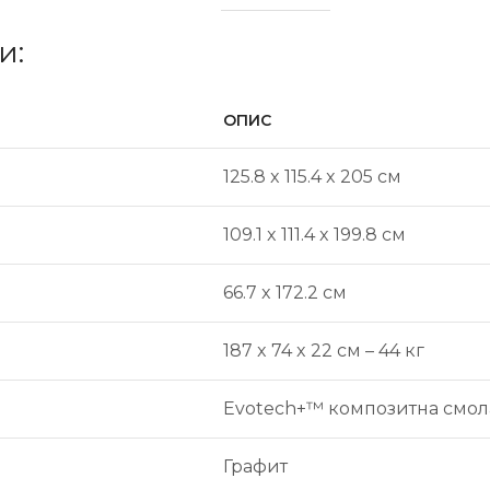
и:
ОПИС
125.8 x 115.4 x 205 см
109.1 x 111.4 x 199.8 см
66.7 x 172.2 см
187 x 74 x 22 см – 44 кг
Evotech+™ композитна смол
Графит