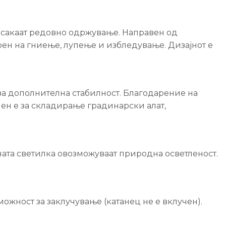
е сакаат редовно одржување. Направен од
рен на гниење, лупење и избледување. Дизајнот е
 за дополнителна стабилност. Благодарение на
лен е за складирање градинарски алат,
ната светилка овозможуваат природна осветленост.
можност за заклучување (катанец не е вклучен).