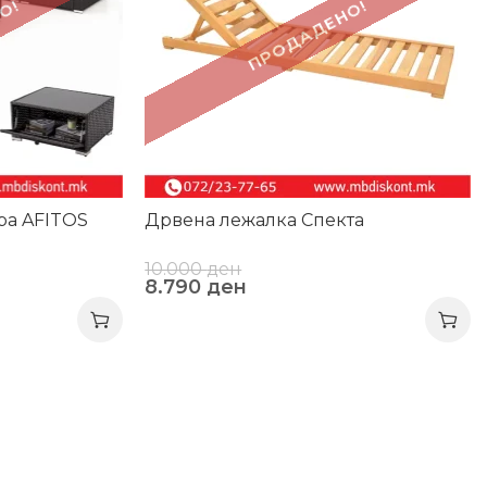
О!
ПРОДАДЕНО!
ра AFITOS
Дрвена лежалка Спекта
10.000
ден
8.790
ден