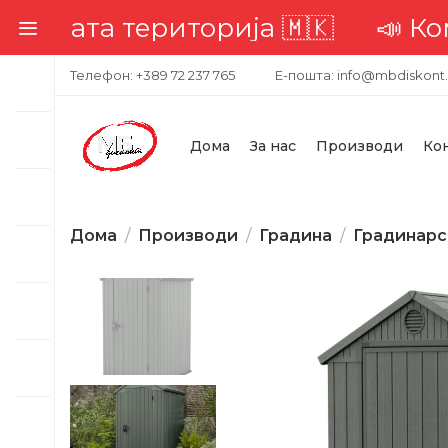
ата територија 🇲🇰
📣 Комплет
Телефон: +389 72 237 765
Е-пошта: info@mbdiskont
Дома
За нас
Производи
Ко
Дома
Производи
Градина
Градинарс
-19%