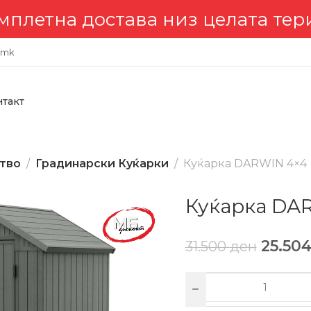
на достава низ целата територи
.mk
нтакт
тво
Градинарски Куќарки
Куќарка DARWIN 4×4
Куќарка DA
25.50
31.500
ден