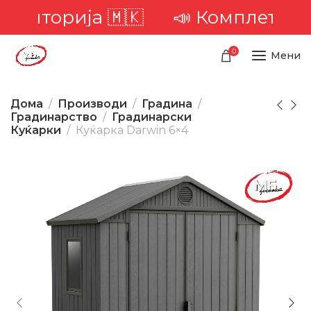
риторија 🇲🇰
📣 Комплетна дост
0
Мени
Дома
Производи
Градина
Градинарство
Градинарски
Куќарки
Куќарка Darwin 6×4
-12%