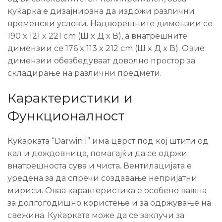
куќарка е дизајнирана да издржи различни
временски услови. Надворешните димензии се
190 x 121 x 221 cm (Ш x Д x В), а внатрешните
димензии се 176 x 113 x 212 cm (Ш x Д x В). Овие
димензии обезбедуваат доволно простор за
складирање на различни предмети.
Карактеристики и
Функционалност
Куќарката “Darwin I” има цврст под кој штити од
кал и дождовница, помагајќи да се одржи
внатрешноста сува и чиста. Вентилацијата е
уредена за да спречи создавање непријатни
мириси. Оваа карактеристика е особено важна
за долгогодишно користење и за одржување на
свежина. Куќарката може да се заклучи за