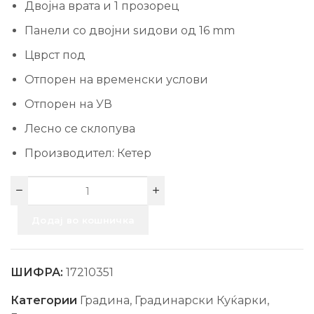
Двојна врата и 1 прозорец
Панели со двојни ѕидови од 16 mm
Цврст под
Отпорен на временски услови
Отпорен на УВ
Лесно се склопува
Производител: Кетер
Додај во кошничка
ШИФРА:
17210351
Категории
Градина
,
Градинарски Куќарки
,