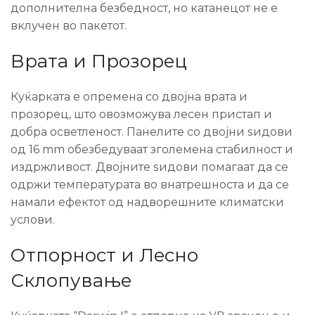
дополнителна безбедност, но катанецот не е
вклучен во пакетот.
Врата и Прозорец
Куќарката е опремена со двојна врата и
прозорец, што овозможува лесен пристап и
добра осветленост. Панелите со двојни ѕидови
од 16 mm обезбедуваат зголемена стабилност и
издржливост. Двојните ѕидови помагаат да се
одржи температурата во внатрешноста и да се
намали ефектот од надворешните климатски
услови.
Отпорност и Лесно
Склопување