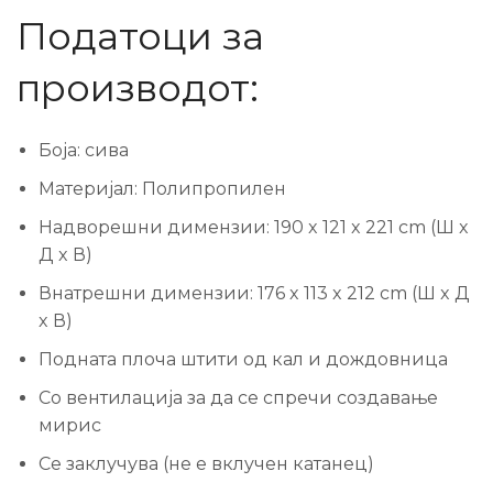
Податоци за
производот:
Боја: сива
Материјал: Полипропилен
Надворешни димензии: 190 x 121 x 221 cm (Ш x
Д x В)
Внатрешни димензии: 176 x 113 x 212 cm (Ш x Д
x В)
Подната плоча штити од кал и дождовница
Со вентилација за да се спречи создавање
мирис
Се заклучува (не е вклучен катанец)