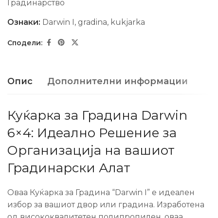
Градинарство
Ознаки:
Darwin I
,
gradina
,
kukjarka
Опис
Дополнителни информации
Куќарка за Градина Darwin
6×4: Идеално Решение за
Организација на вашиот
Градинарски Алат
Оваа Куќарка за Градина “Darwin I” е идеален
избор за вашиот двор или градина. Изработена
од висококвалитетен полипропилен, оваа