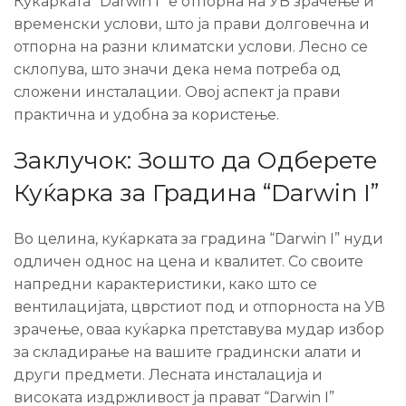
Куќарката “Darwin I” е отпорна на УВ зрачење и
временски услови, што ја прави долговечна и
отпорна на разни климатски услови. Лесно се
склопува, што значи дека нема потреба од
сложени инсталации. Овој аспект ја прави
практична и удобна за користење.
Заклучок: Зошто да Одберете
Куќарка за Градина “Darwin I”
Во целина, куќарката за градина “Darwin I” нуди
одличен однос на цена и квалитет. Со своите
напредни карактеристики, како што се
вентилацијата, цврстиот под и отпорноста на УВ
зрачење, оваа куќарка претставува мудар избор
за складирање на вашите градински алати и
други предмети. Лесната инсталација и
високата издржливост ја прават “Darwin I”