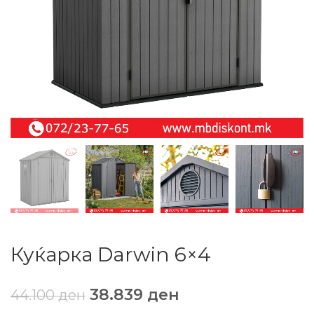
Куќарка Darwin 6×4
38.839
ден
44.100
ден