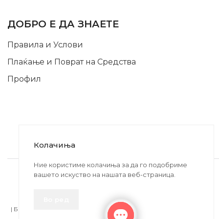
INFORMATION
ДОБРО Е ДА ЗНАЕТЕ
Правила и Услови
Плаќање и Поврат на Средства
Профил
Колачиња
2020-2024 © MB DISKONT. Изработено од
Ние користиме колачиња за да го подобриме
вашето искуство на нашата веб-страница.
БРАМИТ ДООЕЛ
Прикажените цени се со вклучен ДДВ
Во ред
| БРАЌА МИНКОВИ 57, 2400 СТРУМИЦА | ДПТУ
БРАМИТ
ДООЕЛ