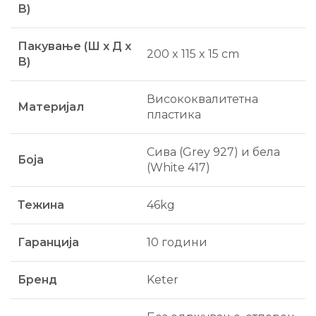
В)
Пакување (Ш x Д x
200 x 115 x 15 cm
В)
Висококвалитетна
Материјал
пластика
Сива (Grey 927) и бела
Боја
(White 417)
Тежина
46kg
Гаранција
10 години
Бренд
Keter