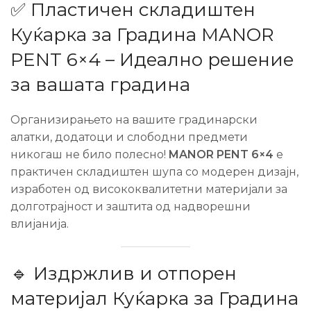
✅ Пластичен складиштен
Куќарка за Градина MANOR
PENT 6×4 – Идеално решение
за вашата градина
Организирањето на вашите градинарски
алатки, додатоци и слободни предмети
никогаш не било полесно!
MANOR PENT 6×4
е
практичен складиштен шупа со модерен дизајн,
изработен од висококвалитетни материјали за
долготрајност и заштита од надворешни
влијанија.
🔹 Издржлив и отпорен
материјал Куќарка за Градина