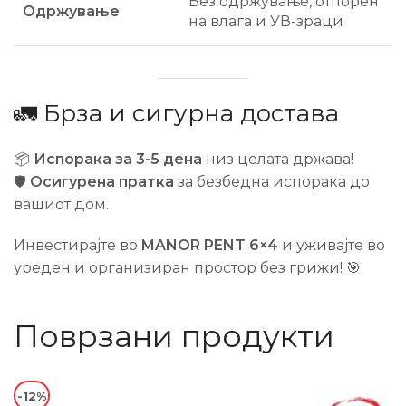
Без одржување, отпорен
Одржување
на влага и УВ-зраци
🚛 Брза и сигурна достава
📦
Испорака за 3-5 дена
низ целата држава!
🛡️
Осигурена пратка
за безбедна испорака до
вашиот дом.
Инвестирајте во
MANOR PENT 6×4
и уживајте во
уреден и организиран простор без грижи! 🎯
Поврзани продукти
-12%