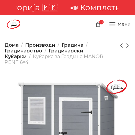
иторија 🇲🇰
📣 Комплетна дост
0
Мени
Дома
Производи
Градина
Градинарство
Градинарски
Куќарки
Куќарка за Градина MANOR
PENT 6×4
-24%