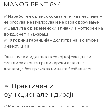
MANOR PENT 6×4
✅
Изработен од висококвалитетна пластика
–
не рѓосува, не мувлосува и не бара одржување
✅
Заштита од временски влијанија
– отпорен на
дожд, снег и УВ-зраци
✅
10 години гаранција
– долготрајна и сигурна
инвестиција
Оваа шупа е идеална за секој кој сака да ги
складира своите градинарски алатки и
додатоци без грижа за нивната безбедност.
🔹 Практичен и
функционален дизајн
✅
Капацитетен простор
– доволно голем за