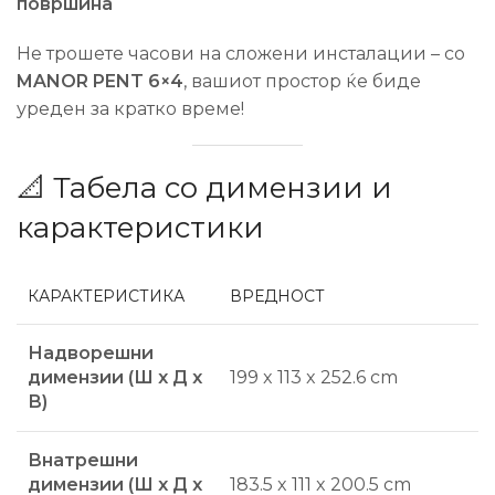
површина
Не трошете часови на сложени инсталации – со
MANOR PENT 6×4
, вашиот простор ќе биде
уреден за кратко време!
📐 Табела со димензии и
карактеристики
КАРАКТЕРИСТИКА
ВРЕДНОСТ
Надворешни
димензии (Ш x Д x
199 x 113 x 252.6 cm
В)
Внатрешни
димензии (Ш x Д x
183.5 x 111 x 200.5 cm