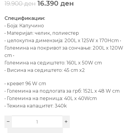
16.390
ден
19.900
ден
Спецификации:
• Боја: Капучино
• Материјал: челик, полиестер
• целокупна димензија: 200L x 125W x 170Hcm •
Големина на покривот за сончање: 200L x 120W
cm •
Големина на седиштето: 160L x 50W cm
• Висина на седиштето: 45 cm x2
• кревет 96 W cm
• Големина на подлогата за грб: 152L x 48 W cm
• Големина на перница: 40L x 40Wcm
• Тежина капацитет: 340k