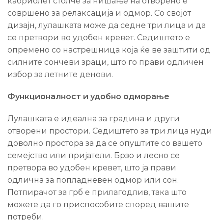
кабриолет столче за нишање на отворено е
совршено за релаксација и одмор. Со својот
дизајн, лулашката може да седне три лица и да
се претвори во удобен кревет. Седиштето е
опремено со настрешница која ќе ве заштити од
силните сончеви зраци, што го прави одличен
избор за летните денови.
Функционалност и удобно одморање
Лулашката е идеална за градина и други
отворени простори. Седиштето за три лица нуди
доволно простора за да се опуштите со вашето
семејство или пријатели. Брзо и лесно се
претвора во удобен кревет, што ја прави
одлична за попладневен одмор или сон.
Потпирачот за грб е прилагодлив, така што
можете да го приспособите според вашите
потреби.