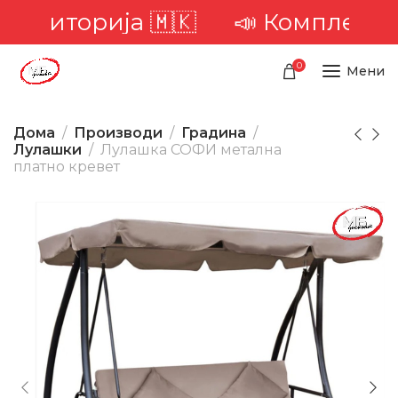
ериторија 🇲🇰
📣 Комплетна до
0
Мени
Дома
Производи
Градина
Лулашки
Лулашка СОФИ метална
платно кревет
-18%