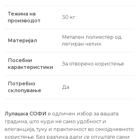
Тежина на
30 кг
производот
Метален полиестер од
Материјал
легиран челик
Посебни
За отворено користење
карактеристики
Потребно
Да
склопување
Лулашка СОФИ
е одличен избор за вашата
градина, што нуди не само удобност и
елеганција, туку и практичност во секојдневното
користење. Без разлика дали се опуштате сами