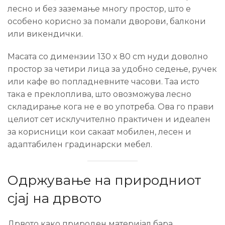
лесно и без заземање многу простор, што е
особено корисно за помали дворови, балкони
или викендички.
Масата со димензии 130 x 80 cm нуди доволно
простор за четири лица за удобно седење, ручек
или кафе во попладневните часови. Таа исто
така е преклоплива, што овозможува лесно
складирање кога не е во употреба. Ова го прави
целиот сет исклучително практичен и идеален
за корисници кои сакаат мобилен, лесен и
адаптабилен градинарски мебел.
Одржување на природниот
сјај на дрвото
Дрвото како природен материјал бара