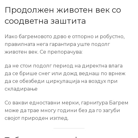
Продолжен животен век со
соодветна заштита
Иако багремовото дрво е отпорно и робустно,
правилната нега гарантира уште подолг
животен век. Се препорачува:
да не стои подолг период на директна влага
да се брише снег или дожд веднаш по врнеж
да се обезбеди циркулација на воздух при
складирање
Со вакви едноставни мерки, гарнитура Багрем
може да трае многу години без да го загуби
својот природен изглед.