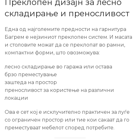
Преклопен дизајн за лесно
складирање и преносливост
Една од најголемите предности на гарнитура
Багрем е нејзиниот преклопен систем. И масата
и столовите можат да се преклопат во рамни,
компактни форми, што овозможува:
лесно складирање во гаража или остава
брзо преместување
заштеда на простор
преносливост за користење на различни
локации
Ова е сет кој е исклучително практичен за луѓе
со ограничен простор или тие кои сакаат да го
преместуваат мебелот според потребите.