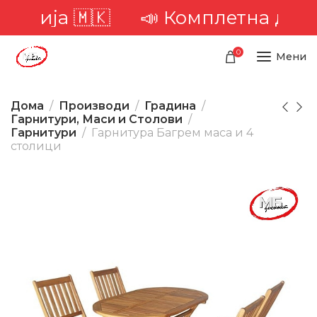
рија 🇲🇰
📣 Комплетна достава 
0
Мени
Дома
Производи
Градина
Гарнитури, Маси и Столови
Гарнитури
Гарнитура Багрем маса и 4
столици
-20%