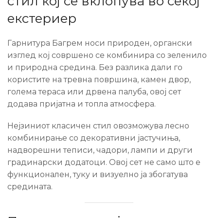
стил кој се вклопува во секој
екстериер
Гарнитура Багрем носи природен, органски
изглед кој совршено се комбинира со зеленило
и природна средина. Без разлика дали го
користите на тревна површина, камен двор,
голема тераса или дрвена палуба, овој сет
додава пријатна и топла атмосфера.
Нејзиниот класичен стил овозможува лесно
комбинирање со декоративни јастучиња,
надворешни теписи, чадори, лампи и други
градинарски додатоци. Овој сет не само што е
функционален, туку и визуелно ја збогатува
средината.