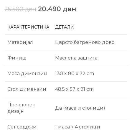
20.490
ден
25.500
ден
КАРАКТЕРИСТИКА
ДЕТАЛИ
Материјал
Цврсто багремово дрво
Финиш
Маслена заштита
Маса димензии
130 x 80 x 72 cm
Стол димензии
48.5 x 57 x 91 cm
Преклопен
Да (маса и столици)
дизајн
Сет содржи
1 маса + 4 столици