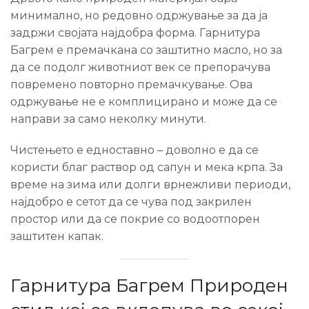
минимално, но редовно одржување за да ја
задржи својата најдобра форма. Гарнитура
Багрем е премачкана со заштитно масло, но за
да се подолг животниот век се препорачува
повремено повторно премачкување. Ова
одржување не е комплицирано и може да се
направи за само неколку минути.
Чистењето е едноставно – доволно е да се
користи благ раствор од сапун и мека крпа. За
време на зима или долги врнежливи периоди,
најдобро е сетот да се чува под закрилен
простор или да се покрие со водоотпорен
заштитен капак.
Гарнитура Багрем Природен