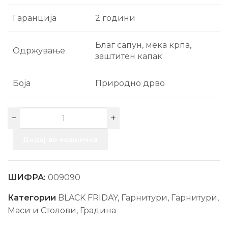
Гаранција
2 години
Благ сапун, мека крпа,
Одржување
заштитен капак
Боја
Природно дрво
Додај во кошничка
ШИФРА:
009090
Категории
BLACK FRIDAY
,
Гарнитури
,
Гарнитури,
Маси и Столови
,
Градина