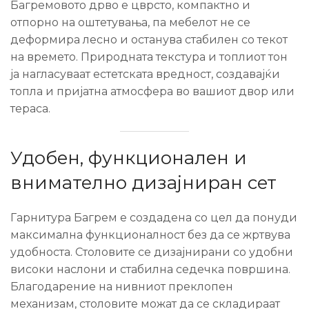
Багремовото дрво е цврсто, компактно и
отпорно на оштетувања, па мебелот не се
деформира лесно и останува стабилен со текот
на времето. Природната текстура и топлиот тон
ја нагласуваат естетската вредност, создавајќи
топла и пријатна атмосфера во вашиот двор или
тераса.
Удобен, функционален и
внимателно дизајниран сет
Гарнитура Багрем е создадена со цел да понуди
максимална функционалност без да се жртвува
удобноста. Столовите се дизајнирани со удобни
високи наслони и стабилна седечка површина.
Благодарение на нивниот преклопен
механизам, столовите можат да се складираат