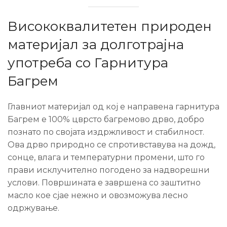
Висококвалитетен природен
материјал за долготрајна
употреба со Гарнитура
Багрем
Главниот материјал од кој е направена гарнитура
Багрем е 100% цврсто багремово дрво, добро
познато по својата издржливост и стабилност.
Ова дрво природно се спротивставува на дожд,
сонце, влага и температурни промени, што го
прави исклучително погодено за надворешни
услови. Површината е завршена со заштитно
масло кое сјае нежно и овозможува лесно
одржување.