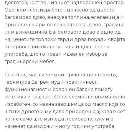
долготрајност во нивниот надворешен простор.
Овој комплет, изработен целосно од цврсто
багремово дрво, внесува топлина, елеганција и
природен шарм во секоја тераса, двор, градина
или викендичка. Багремовото дрво е едно од
најценетите тропски тврди дрва поради својата
отпорност, високата густина и долг век на
употреба, што го прави идеален избор за
градинарски мебел.
Со сет од маса и четири преклопни столици,
гарнитура Багрем нуди практичност,
функционалност и совршен баланс помеѓу
естетика и трајност. Секој елемент е внимателно
изработен, со мазна завршница од масло која го
штити дрвото и му дава природен сјај. Ова е сет
кој не само што изгледа прекрасно, туку и е
наменет да издржи многу години употреба.