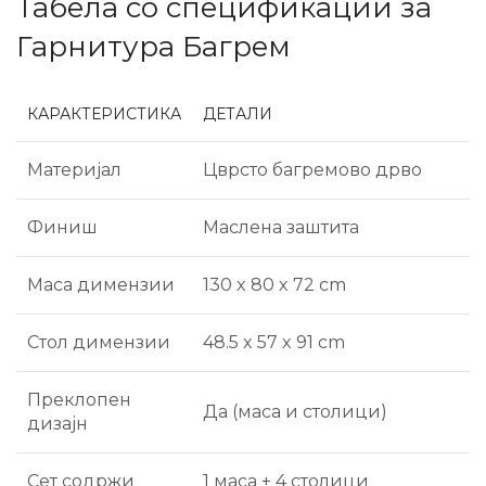
Табела со спецификации за
Гарнитура Багрем
КАРАКТЕРИСТИКА
ДЕТАЛИ
Материјал
Цврсто багремово дрво
Финиш
Маслена заштита
Маса димензии
130 x 80 x 72 cm
Стол димензии
48.5 x 57 x 91 cm
Преклопен
Да (маса и столици)
дизајн
Сет содржи
1 маса + 4 столици