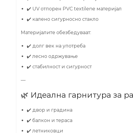
✔️ UV отпорен PVC textilene материјал
✔️ калено сигурносно стакло
Материјалите обезбедуваат:
✔️ долг век на употреба
✔️ лесно одржување
✔️ стабилност и сигурност
—
🌿 Идеална гарнитура за 
✔️ двор и градина
✔️ балкон и тераса
✔️ летниковци