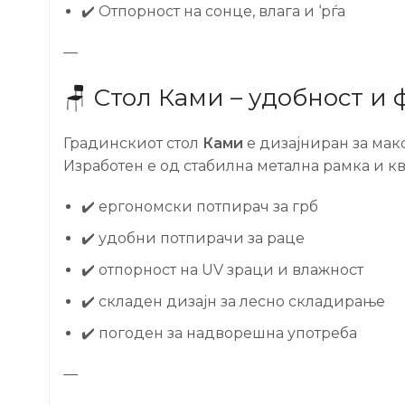
✔️ Отпорност на сонце, влага и ‘рѓа
—
🪑 Стол Ками – удобност и
Градинскиот стол
Ками
е дизајниран за мак
Изработен е од стабилна метална рамка и к
✔️ ергономски потпирач за грб
✔️ удобни потпирачи за раце
✔️ отпорност на UV зраци и влажност
✔️ складен дизајн за лесно складирање
✔️ погоден за надворешна употреба
—