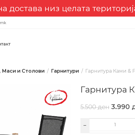
ава низ целата територија 🇲🇰
.mk
нтакт
, Маси и Столови
Гарнитури
Гарнитура Ками & F
Гарнитура К
3.990
5.500
ден