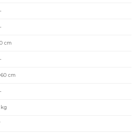
—
—
0 cm
—
60 cm
—
 kg
✅