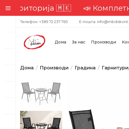
иторија 🇲🇰
📣 Комплетна дост
Телефон: +389 72 237 765
Е-пошта: info@mbdiskont
Дома
За нас
Производи
Ко
Дома
Производи
Градина
Гарнитури
-27%