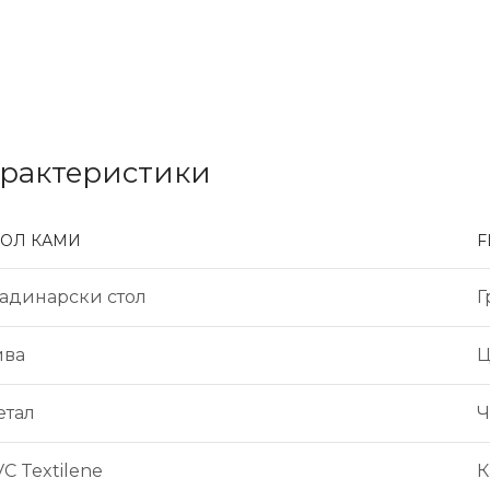
арактеристики
ТОЛ КАМИ
F
радинарски стол
Г
ива
Ц
етал
Ч
C Textilene
К