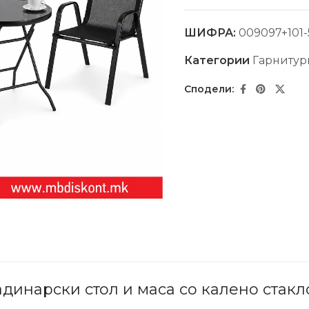
ШИФРА:
009097+101-
Категории
Гарнитур
радинарски стол и маса со калено стакл