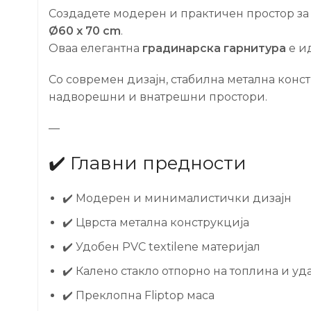
Создадете модерен и практичен простор за
Ø60 x 70 cm
.
Оваа елегантна
градинарска гарнитура
е ид
Со современ дизајн, стабилна метална конс
надворешни и внатрешни простори.
—
✔️ Главни предности
✔️ Модерен и минималистички дизајн
✔️ Цврста метална конструкција
✔️ Удобен PVC textilene материјал
✔️ Калено стакло отпорно на топлина и уд
✔️ Преклопна Fliptop маса