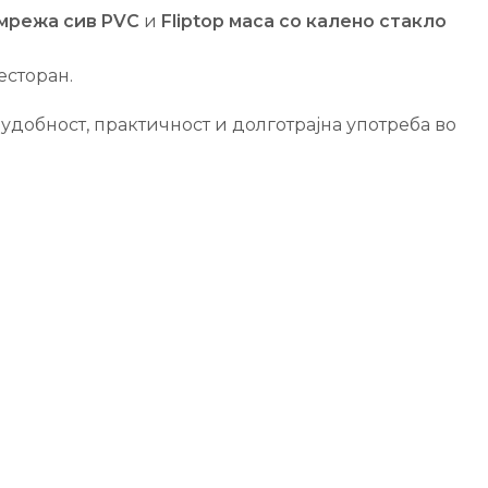
 мрежа сив PVC
и
Fliptop маса со калено стакло
есторан.
удобност, практичност и долготрајна употреба во