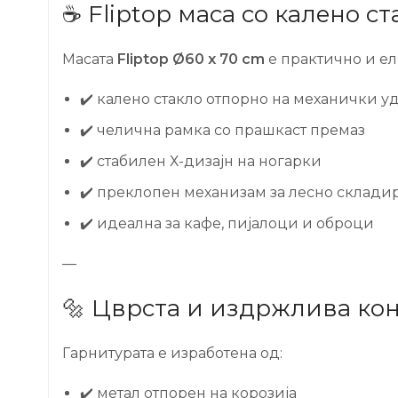
☕ Fliptop маса со калено ст
Масата
Fliptop Ø60 x 70 cm
е практично и ел
✔️ калено стакло отпорно на механички у
✔️ челична рамка со прашкаст премаз
✔️ стабилен Х-дизајн на ногарки
✔️ преклопен механизам за лесно склад
✔️ идеална за кафе, пијалоци и оброци
—
🔩 Цврста и издржлива ко
Гарнитурата е изработена од:
✔️ метал отпорен на корозија