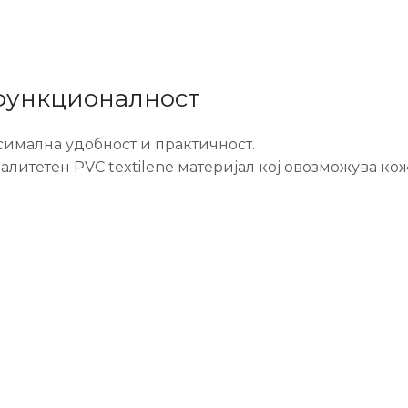
 функционалност
симална удобност и практичност.
валитетен PVC textilene материјал кој овозможува к