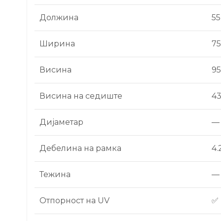
Должина
55
Ширина
7
Висина
9
Висина на седиште
4
Дијаметар
—
Дебелина на рамка
4.
Тежина
—
Отпорност на UV
✅