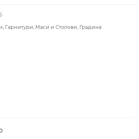
5
и
,
Гарнитури, Маси и Столови
,
Градина
о