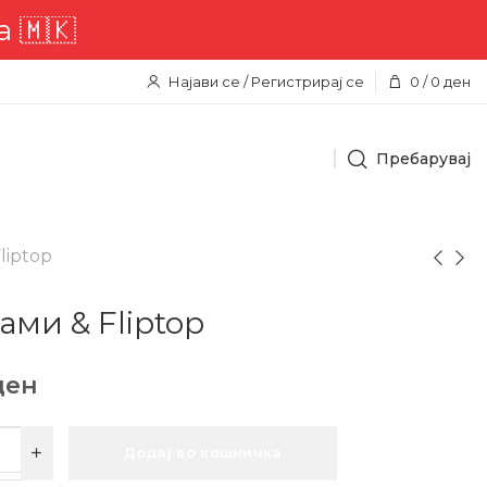
Најави се / Регистрирај се
0
/
0
ден
Пребарувај
liptop
ами & Fliptop
ден
Додај во кошничка