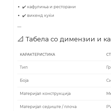
✔️ кафулиња и ресторани
✔️ викенд куќи
—
📐 Табела со димензии и к
КАРАКТЕРИСТИКА
С
Тип
Г
Боја
С
Материјал конструкција
М
Материјал седиште / плоча
PV