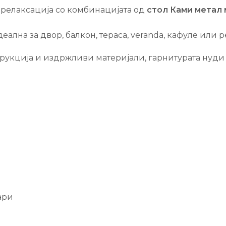
 релаксација со комбинацијата од
стол Ками метал
еална за двор, балкон, тераса, veranda, кафуле или р
трукција и издржливи материјали, гарнитурата нуди 
ари