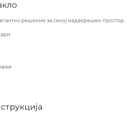
акло
егантно решение за секој надворешен простор.
дари
ирање
нструкција