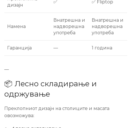
✅
✅ Fliptop
дизајн
Внатрешна и
Внатрешна и
Намена
надворешна
надворешна
употреба
употреба
Гаранција
—
1 година
—
📦 Лесно складирање и
одржување
Преклопниот дизајн на столиците и масата
овозможува: