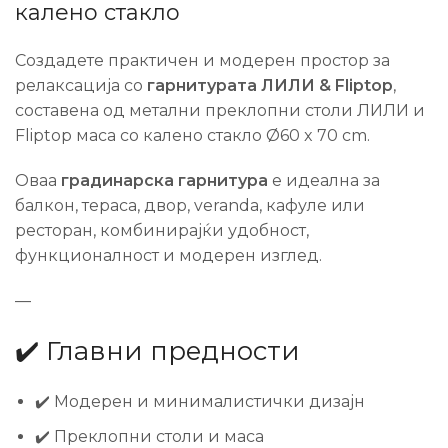
калено стакло
Создадете практичен и модерен простор за
релаксација со
гарнитурата ЛИЛИ & Fliptop
,
составена од метални преклопни столи ЛИЛИ и
Fliptop маса со калено стакло Ø60 x 70 cm.
Оваа
градинарска гарнитура
е идеална за
балкон, тераса, двор, veranda, кафуле или
ресторан, комбинирајќи удобност,
функционалност и модерен изглед.
—
✔️ Главни предности
✔️ Модерен и минималистички дизајн
✔️ Преклопни столи и маса