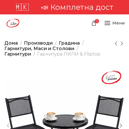
 🇲🇰
📣 Комплетна достава низ
0
Мени
Дома
Производи
Градина
Гарнитури, Маси и Столови
Гарнитури
Гарнитура ЛИЛИ & Fliptop
-20%