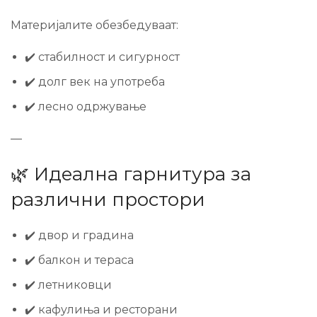
Материјалите обезбедуваат:
✔️ стабилност и сигурност
✔️ долг век на употреба
✔️ лесно одржување
—
🌿 Идеална гарнитура за
различни простори
✔️ двор и градина
✔️ балкон и тераса
✔️ летниковци
✔️ кафулиња и ресторани