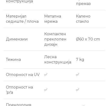
конструкција
премаз
Материјал
Метална
Калено
седиште / плоча
мрежа
стакло
Компактен
Димензии
преклопен
Ø60 x 70 cm
дизајн
Лесна
Тежина
7 kg
конструкција
Отпорност на UV
✅
✅
Отпорност на
✅
✅
‘рѓа
Преклоплив