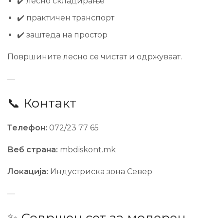
✔️ лесно складирање
✔️ практичен транспорт
✔️ заштеда на простор
Површините лесно се чистат и одржуваат.
—
📞 Контакт
Телефон:
072/23 77 65
Веб страна:
mbdiskont.mk
Локација:
Индустриска зона Север
—