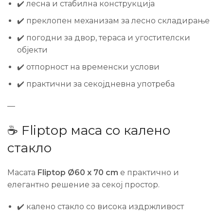
✔️ лесна и стабилна конструкција
✔️ преклопен механизам за лесно складирање
✔️ погодни за двор, тераса и угостителски
објекти
✔️ отпорност на временски услови
✔️ практични за секојдневна употреба
—
☕ Fliptop маса со калено
стакло
Масата
Fliptop Ø60 x 70 cm
е практично и
елегантно решение за секој простор.
✔️ калено стакло со висока издржливост