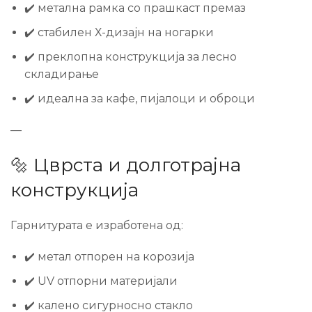
✔️ метална рамка со прашкаст премаз
✔️ стабилен Х-дизајн на ногарки
✔️ преклопна конструкција за лесно
складирање
✔️ идеална за кафе, пијалоци и оброци
—
🔩 Цврста и долготрајна
конструкција
Гарнитурата е изработена од:
✔️ метал отпорен на корозија
✔️ UV отпорни материјали
✔️ калено сигурносно стакло