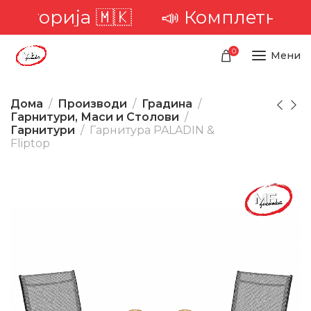
торија 🇲🇰
📣 Комплетна доста
0
Мени
Дома
Производи
Градина
Гарнитури, Маси и Столови
Гарнитури
Гарнитура PALADIN &
Fliptop
-14%