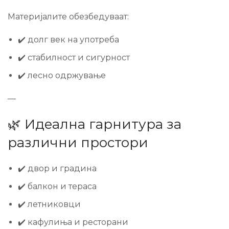
Материјалите обезбедуваат:
✔️ долг век на употреба
✔️ стабилност и сигурност
✔️ лесно одржување
—
🌿 Идеална гарнитура за
различни простори
✔️ двор и градина
✔️ балкон и тераса
✔️ летниковци
✔️ кафулиња и ресторани