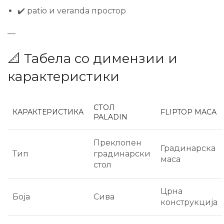
✔️ patio и veranda простор
—
📐 Табела со димензии и
карактеристики
СТОЛ
КАРАКТЕРИСТИКА
FLIPTOP МАСА
PALADIN
Преклопен
Градинарска
Тип
градинарски
маса
стол
Црна
Боја
Сива
конструкција