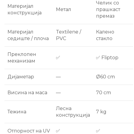
Челик со
Материјал
Метал
прашкаст
конструкција
премаз
Материјал
Textilene /
Калено
седиште / плоча
PVC
стакло
Преклопен
✅
✅ Fliptop
механизам
Дијаметар
—
Ø60 cm
Висина на маса
—
70 cm
Лесна
Тежина
7 kg
конструкција
Отпорност на UV
✅
✅