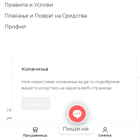
Правила и Услови
Плаќање и Поврат на Средства
Профил
Колачиња
2020-2024 © MB DISKONT. Изработено од
Ние користиме колачиња за да го подобриме
вашето искуство на нашата веб-страница.
БРАМИТ ДООЕЛ
Прикажените цени се со вклучен ДДВ
Во ред
| БРАЌА МИНКОВИ 57, 2400 СТРУМИЦА | ДПТУ
БРАМИТ
ДООЕЛ
увоз-извоз Струмица Д.Б.: MK4027005146330 | ЕМБС: 6030530 |
Open
Пиши нѝ
chaty
Додај во кошничка
Продавница
Сметка