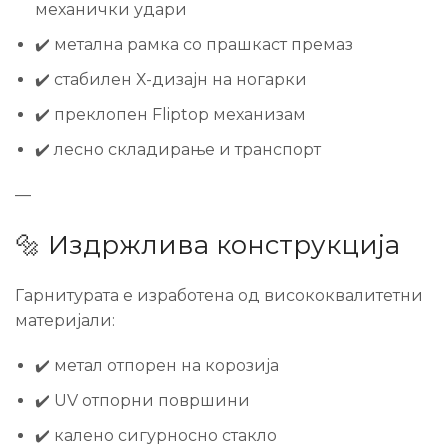
механички удари
✔️ метална рамка со прашкаст премаз
✔️ стабилен Х-дизајн на ногарки
✔️ преклопен Fliptop механизам
✔️ лесно складирање и транспорт
—
🔩 Издржлива конструкција
Гарнитурата е изработена од висококвалитетни
материјали:
✔️ метал отпорен на корозија
✔️ UV отпорни површини
✔️ калено сигурносно стакло