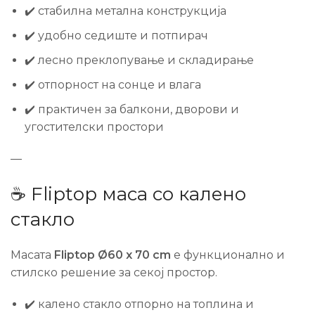
✔️ стабилна метална конструкција
✔️ удобно седиште и потпирач
✔️ лесно преклопување и складирање
✔️ отпорност на сонце и влага
✔️ практичен за балкони, дворови и
угостителски простори
—
☕ Fliptop маса со калено
стакло
Масата
Fliptop Ø60 x 70 cm
е функционално и
стилско решение за секој простор.
✔️ калено стакло отпорно на топлина и