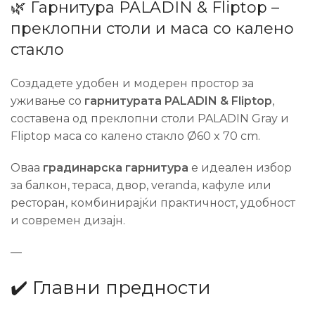
🌿 Гарнитура PALADIN & Fliptop –
преклопни столи и маса со калено
стакло
Создадете удобен и модерен простор за
уживање со
гарнитурата PALADIN & Fliptop
,
составена од преклопни столи PALADIN Gray и
Fliptop маса со калено стакло Ø60 x 70 cm.
Оваа
градинарска гарнитура
е идеален избор
за балкон, тераса, двор, veranda, кафуле или
ресторан, комбинирајќи практичност, удобност
и современ дизајн.
—
✔️ Главни предности