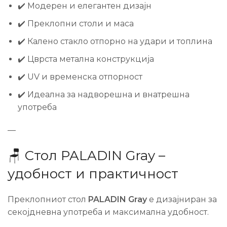
✔️ Модерен и елегантен дизајн
✔️ Преклопни столи и маса
✔️ Калено стакло отпорно на удари и топлина
✔️ Цврста метална конструкција
✔️ UV и временска отпорност
✔️ Идеална за надворешна и внатрешна
употреба
—
🪑 Стол PALADIN Gray –
удобност и практичност
Преклопниот стол
PALADIN Gray
е дизајниран за
секојдневна употреба и максимална удобност.