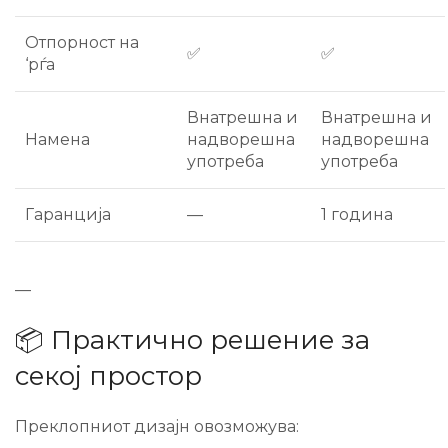
Отпорност на
✅
✅
‘рѓа
Внатрешна и
Внатрешна и
Намена
надворешна
надворешна
употреба
употреба
Гаранција
—
1 година
—
📦 Практично решение за
секој простор
Преклопниот дизајн овозможува: