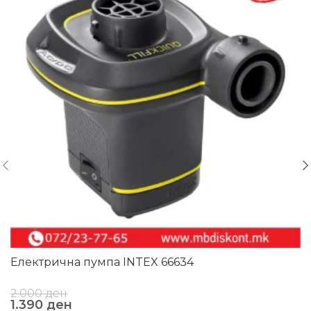
Електрична пумпа INTEX 66634
2.000
ден
1.390
ден