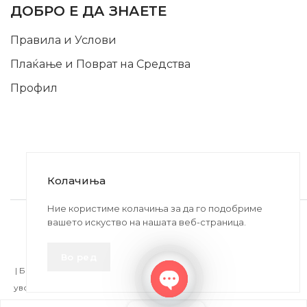
ДОБРО Е ДА ЗНАЕТЕ
Правила и Услови
Плаќање и Поврат на Средства
Профил
Колачиња
2020-2024 © MB DISKONT. Изработено од
Ние користиме колачиња за да го подобриме
вашето искуство на нашата веб-страница.
БРАМИТ ДООЕЛ
Прикажените цени се со вклучен ДДВ
Во ред
| БРАЌА МИНКОВИ 57, 2400 СТРУМИЦА | ДПТУ
БРАМИТ
ДООЕЛ
увоз-извоз Струмица Д.Б.: MK4027005146330 | ЕМБС: 6030530 |
Open