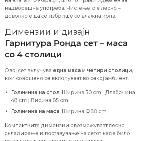
на влага и UV-зраци, што го прави идеален за
надворешна употреба. Чистењето е лесно –
доволно е да се избрише со влажна крпа.
Димензии и дизајн
Гарнитура Ронда сет – маса
со 4 столици
Овој сет вклучува
една маса и четири столици
,
кои совршено се вклопуваат во секој амбиент.
Големина на стол
: Ширина 50 cm | Длабочина
48 cm | Висина 85 cm
Големина на маса
: Ширина Ф80 cm
Компактните димензии овозможуваат лесно
складирање и поставување на сетот каде било