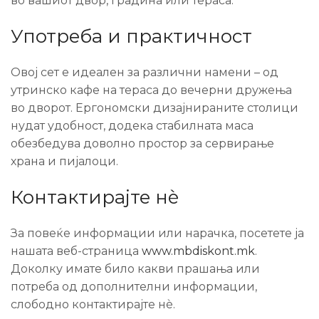
во вашиот двор, градина или тераса.
Употреба и практичност
Овој сет е идеален за различни намени – од
утринско кафе на тераса до вечерни дружења
во дворот. Ергономски дизајнираните столици
нудат удобност, додека стабилната маса
обезбедува доволно простор за сервирање
храна и пијалоци.
Контактирајте нѐ
За повеќе информации или нарачка, посетете ја
нашата веб-страница
www.mbdiskont.mk
.
Доколку имате било какви прашања или
потреба од дополнителни информации,
слободно контактирајте нѐ.