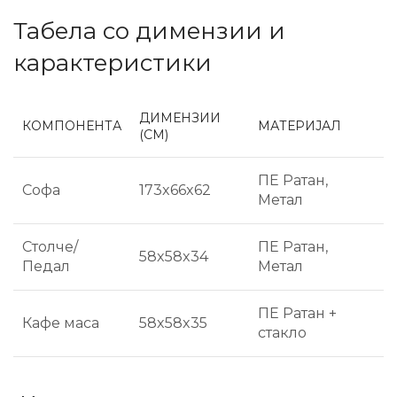
Табела со димензии и
карактеристики
ДИМЕНЗИИ
КОМПОНЕНТА
МАТЕРИЈАЛ
(CM)
ПЕ Ратан,
Софа
173x66x62
Метал
Столче/
ПЕ Ратан,
58x58x34
Педал
Метал
ПЕ Ратан +
Кафе маса
58x58x35
стакло