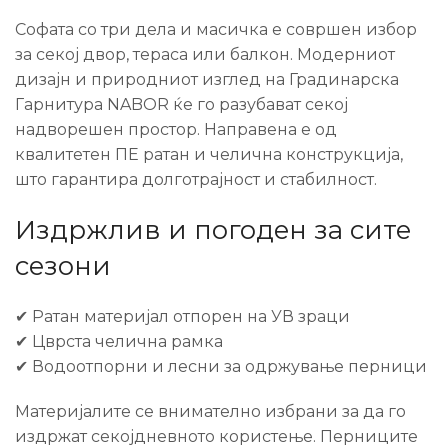
Софата со три дела и масичка е совршен избор
за секој двор, тераса или балкон. Модерниот
дизајн и природниот изглед на Градинарска
Гарнитура NABOR ќе го разубават секој
надворешен простор. Направена е од
квалитетен ПЕ ратан и челична конструкција,
што гарантира долготрајност и стабилност.
Издржлив и погоден за сите
сезони
✔ Ратан материјал отпорен на УВ зраци
✔ Цврста челична рамка
✔ Водоотпорни и лесни за одржување перници
Материјалите се внимателно избрани за да го
издржат секојдневното користење. Перниците