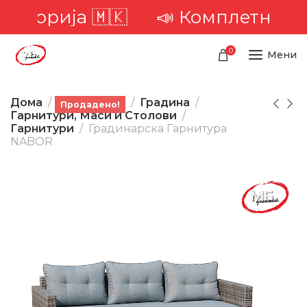
иторија 🇲🇰
📣 Комплетна дост
0
Мени
Дома
Производи
Градина
Продадено!
Гарнитури, Маси и Столови
Гарнитури
Градинарска Гарнитура
NABOR
-19%