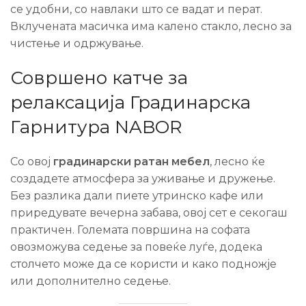
се удобни, со навлаки што се вадат и перат.
Вклучената масичка има калено стакло, лесно за
чистење и одржување.
Совршено катче за
релаксација Градинарска
Гарнитура NABOR
Со овој
градинарски ратан мебел
, лесно ќе
создадете атмосфера за уживање и дружење.
Без разлика дали пиете утринско кафе или
приредувате вечерна забава, овој сет е секогаш
практичен. Големата површина на софата
овозможува седење за повеќе луѓе, додека
столчето може да се користи и како подножје
или дополнително седење.