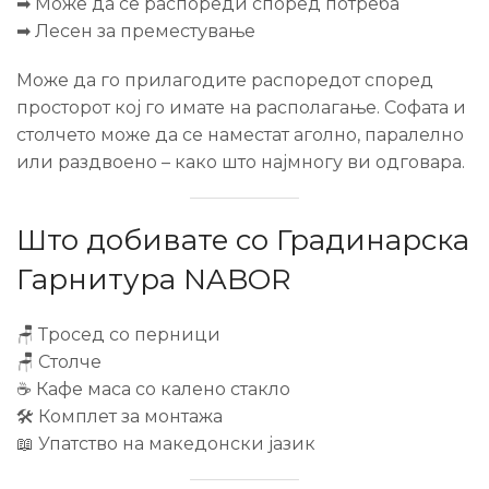
➡ Може да се распореди според потреба
➡ Лесен за преместување
Може да го прилагодите распоредот според
просторот кој го имате на располагање. Софата и
столчето може да се наместат аголно, паралелно
или раздвоено – како што најмногу ви одговара.
Што добивате со Градинарска
Гарнитура NABOR
🪑 Тросед со перници
🪑 Столче
☕ Кафе маса со калено стакло
🛠️ Комплет за монтажа
📖 Упатство на македонски јазик