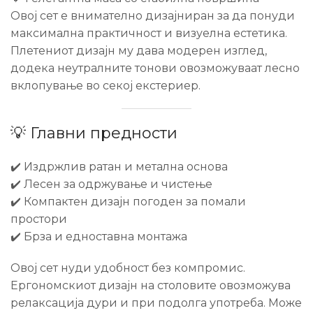
Овој сет е внимателно дизајниран за да понуди
максимална практичност и визуелна естетика.
Плетениот дизајн му дава модерен изглед,
додека неутралните тонови овозможуваат лесно
вклопување во секој екстериер.
💡 Главни предности
✔️ Издржлив ратан и метална основа
✔️ Лесен за одржување и чистење
✔️ Компактен дизајн погоден за помали
простори
✔️ Брза и едноставна монтажа
Овој сет нуди удобност без компромис.
Ергономскиот дизајн на столовите овозможува
релаксација дури и при подолга употреба. Може