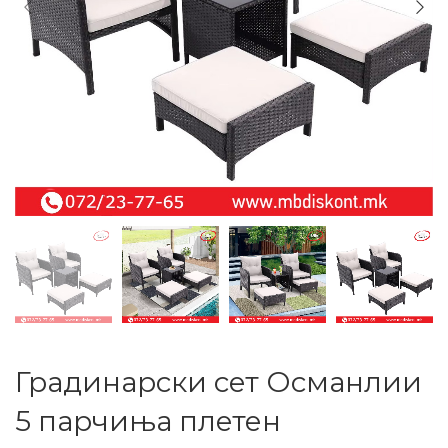
Градинарски сет Османлии
5 парчиња плетен