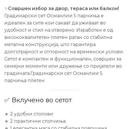
✨
Совршен избор за двор, тераса или балкон!
Градинарски сет Османлии 5 парчиња е
идеален за сите кои сакаат да уживаат во
удобност и стил на отворено. Изработен е од
висококвалитетен плетен ратан со стабилна
метална конструкција, што гарантира
долготрајност и отпорност на временски услови.
Сетот е компактен и функционален, совршен за
семејни моменти или дружење со пријатели во
градината.Градинарски сет Османлии 5
парчиња плетен
✅ Вклучено во сетот
🔹 2 удобни столови
🔹 2 практични столчиња
🔹 1 елегантна маса со стабилна површина