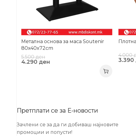
Метална основа за маса Soutenir
Плотна
80x40x72cm
4.000
5.500
ден
3.390
4.290
ден
Претплати се за Е-новости
Зачлени се за да ги добиваш најновите
промоции и попусти!