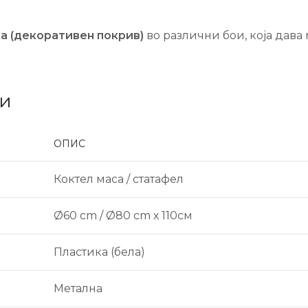
ка (декоративен покрив)
во различни бои, која дав
ки
ОПИС
Коктел маса / статафел
Ø60 cm / Ø80 cm х 110см
Пластика (бела)
Метална