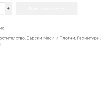
Додај во кошничка
но
остителство
,
Барски Маси и Плотни
,
Гарнитури,
и