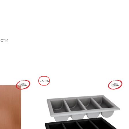
сти.
-31%