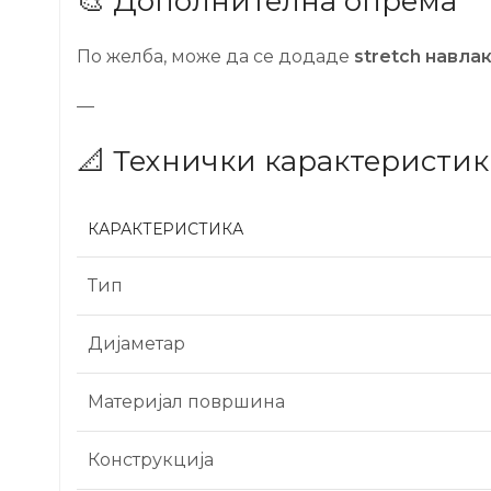
🎨 Дополнителна опрема
По желба, може да се додаде
stretch навла
—
📐 Технички карактеристи
КАРАКТЕРИСТИКА
Тип
Дијаметар
Материјал површина
Конструкција