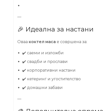
—
🎉 Идеална за настани
Оваа
коктел маса
е совршена за:
✔️ саеми и изложби
✔️ свадби и прослави
✔️ корпоративни настани
✔️ кетеринг и угостителство
✔️ домашни забави
—