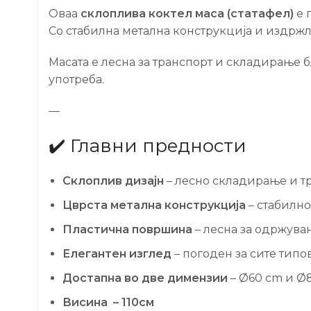
Оваа
склоплива коктел маса (статафел)
е 
Со стабилна метална конструкција и издрж
Масата е лесна за транспорт и складирање
употреба.
—
✔️ Главни предности
Склоплив дизајн
– лесно складирање и т
Цврста метална конструкција
– стабилно
Пластична површина
– лесна за одржува
Елегантен изглед
– погоден за сите типо
Достапна во две димензии
– Ø60 cm и Ø
Висина – 110см