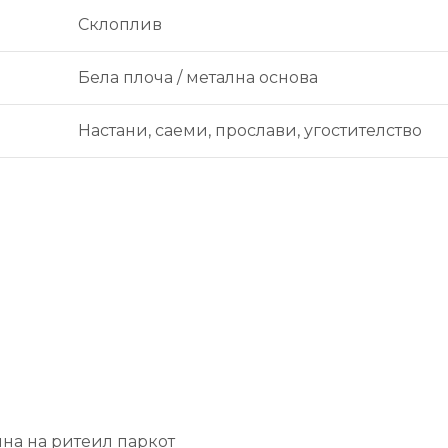
Склоплив
Бела плоча / метална основа
Настани, саеми, прослави, угостителство
ина на ритеил паркот