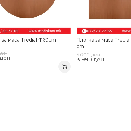
 за маса Tredial Ф60cm
Плотна за маса Tredia
cm
ден
5.000
ден
ден
3.990
ден