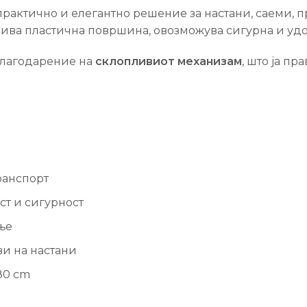
практично и елегантно решение за настани, саеми, 
лива пластична површина, овозможува сигурна и удо
 благодарение на
склопливиот механизам
, што ја п
ранспорт
ст и сигурност
ње
ви на настани
80 cm