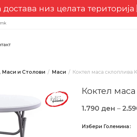
а низ целата територија 🇲🇰
.mk
нтакт
, Маси и Столови
Маси
Коктел маса склоплива
Коктел маса
1.790
ден
–
2.5
Избери Големина