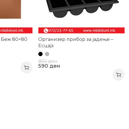
l Беж 80×80
Организер прибор за јадење –
Есцајз
850
ден
590
ден