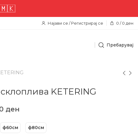
Најави се / Регистрирај се
0
/
0
ден
Пребарувај
 KETERING
 склоплива KETERING
90
ден
ф60см
ф80см