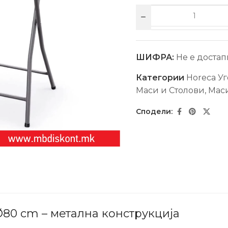
ШИФРА:
Не е достап
Категории
Horeca Уг
Маси и Столови
,
Мас
Ø80 cm – метална конструкција