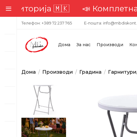
торија 🇲🇰
📣 Комплетна достав
Телефон: +389 72 237 765
Е-пошта: info@mbdiskont
Дома
За нас
Производи
Ко
Дома
Производи
Градина
Гарнитури
-28%