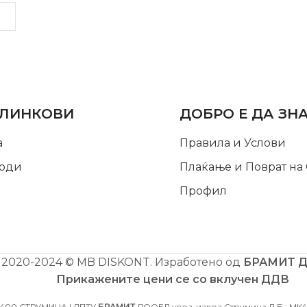
LINKS
INFORMATION
 ЛИНКОВИ
ДОБРО Е ДА ЗН
а
Правила и Услови
оди
Плаќање и Поврат на
Профил
2020-2024 © MB DISKONT. Изработено од
БРАМИТ 
Прикажените цени се со вклучен ДДВ
2400 СТРУМИЦА | ДПТУ
БРАМИТ
ДООЕЛ увоз-извоз Струмица Д.Б.: MK40