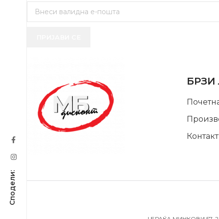
ПРИЈАВИ СЕ
USEFUL 
БРЗИ
Почетн
Произв
Контакт
SUPPORT SERVICE
| БРАЌА МИНКОВИ 57, 