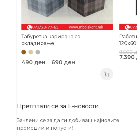
Табуретка карирана со
Работн
складирање
120x60
9.500
7.390
490
ден
–
690
ден
Претплати се за Е-новости
Зачлени се за да ги добиваш најновите
промоции и попусти!