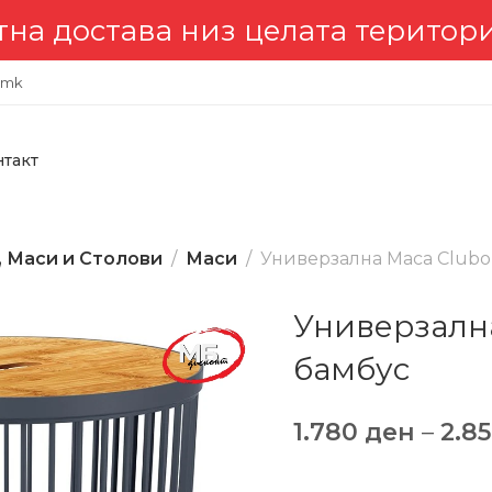
става низ целата територија 
.mk
нтакт
, Маси и Столови
Маси
Универзална Маса Clubo 
Универзална
бамбус
1.780
ден
–
2.8