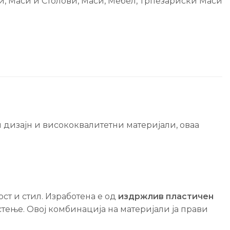
и, Маси и Столови
,
Маси
,
Мебел
,
Трпезариски Маси
и дизајн и висококвалитетни материјали, оваа
ст и стил. Изработена е од
издржлив пластичен
тење. Овој комбинација на материјали ја прави