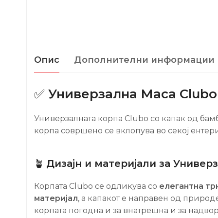
Опис
Дополнителни информации
✅
Универзална Маса Clubo
Универзалната корпа Clubo со капак од бамб
корпа совршено се вклопува во секој ентер
🪴
Дизајн и материјали за
Универз
Корпата Clubo се одликува со
елегантна тр
материјал
, а капакот е направен од приро
корпата погодна и за внатрешна и за надво