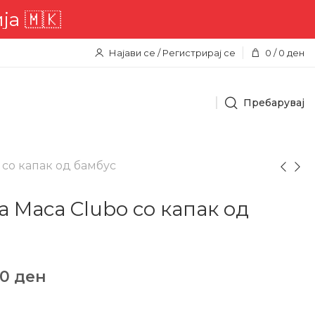
🇰
Најави се / Регистрирај се
0
/
0
ден
Пребарувај
со капак од бамбус
 Маса Clubo со капак од
50
ден