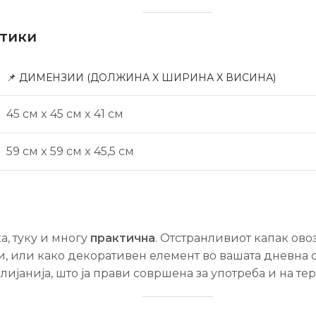
стики
📌 ДИМЕНЗИИ (ДОЛЖИНА X ШИРИНА X ВИСИНА)
45 см x 45 см x 41 см
59 см x 59 см x 45,5 см
а, туку и многу
практична
. Отстранливиот капак ов
и, или како декоративен елемент во вашата дневна 
лијанија, што ја прави совршена за употреба и на те