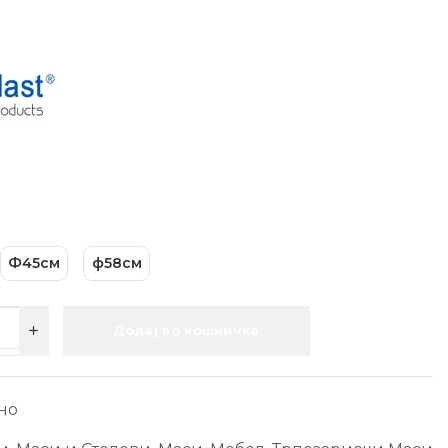
Ф45см
ф58см
Додај во кошничка
но