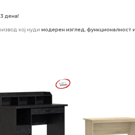
3 дена!
оизвод кој нуди
модерен изглед, функционалност 
-22%