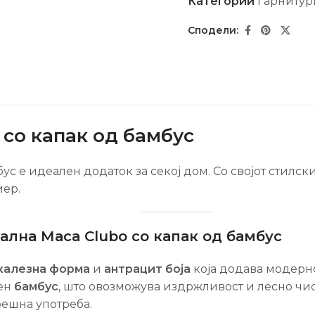
Категории
Гарнитур
 со капак од бамбус
ус е идеален додаток за секој дом. Со својот стилск
иер.
ална Маса Clubo со капак од бамбус
калезна форма
и
антрацит боја
која додава модерно
ден
бамбус
, што овозможува издржливост и лесно чис
решна употреба.