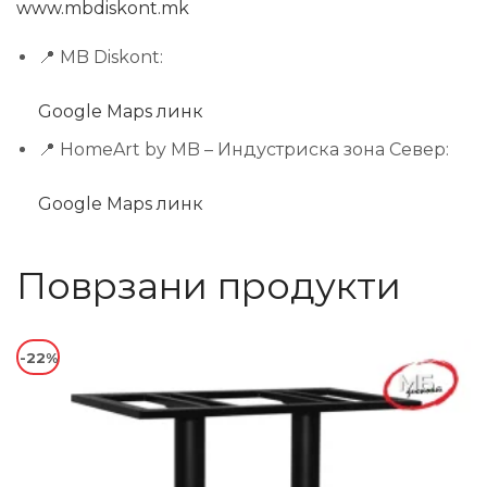
www.mbdiskont.mk
📍 MB Diskont:
Google Maps линк
📍 HomeArt by MB – Индустриска зона Север:
Google Maps линк
Поврзани продукти
-22%