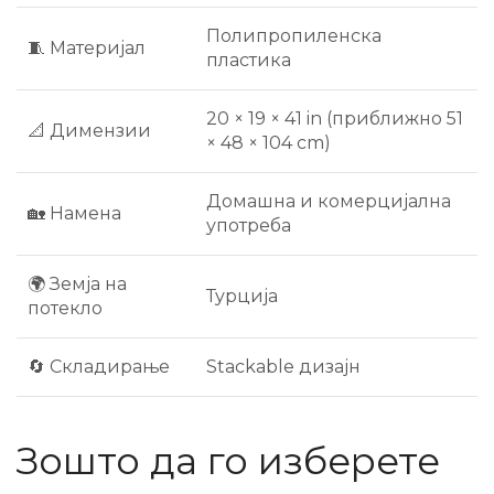
Полипропиленска
🧵 Материјал
пластика
20 × 19 × 41 in (приближно 51
📐 Димензии
× 48 × 104 cm)
Домашна и комерцијална
🏡 Намена
употреба
🌍 Земја на
Турција
потекло
🔄 Складирање
Stackable дизајн
Зошто да го изберете