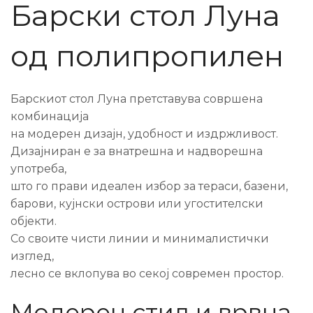
Барски стол Луна
од полипропилен
Барскиот стол Луна претставува совршена
комбинација
на модерен дизајн, удобност и издржливост.
Дизајниран е за внатрешна и надворешна
употреба,
што го прави идеален избор за тераси, базени,
барови, кујнски острови или угостителски
објекти.
Со своите чисти линии и минималистички
изглед,
лесно се вклопува во секој современ простор.
Модерен стил и врвна