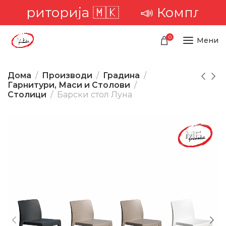
територија 🇲🇰
📣 Комплетна д
0
Мени
Дома
Производи
Градина
Гарнитури, Маси и Столови
Столици
Барски стол Луна
-15%