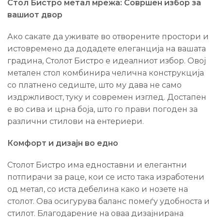
Стол Бистро метал мрежа: Совршен избор за
вашиот двор
Ако сакате да уживате во отворените простори и
истовремено да додадете елеганција на вашата
градина, Столот Бистро е идеалниот избор. Овој
метален стол комбинира челична конструкција
со платнено седиште, што му дава не само
издржливост, туку и современ изглед. Достапен
е во сива и црна боја, што го прави погоден за
различни стилови на ентериери.
Комфорт и дизајн во едно
Столот Бистро има едноставни и елегантни
потпирачи за раце, кои се исто така изработени
од метал, со иста дебелина како и нозете на
столот. Ова осигурува баланс помеѓу удобноста и
стилот. Благодарение на оваа дизајнирана