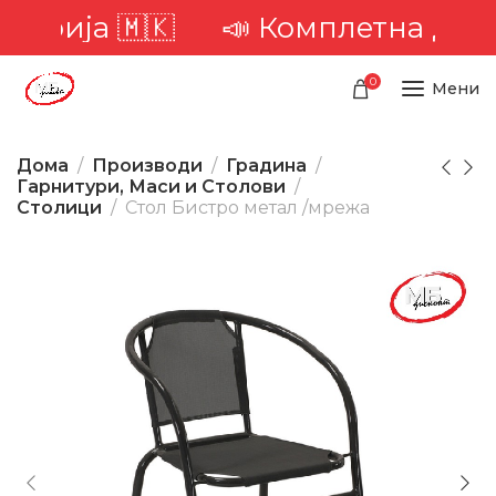
иторија 🇲🇰
📣 Комплетна доста
0
Мени
Дома
Производи
Градина
Гарнитури, Маси и Столови
Столици
Стол Бистро метал /мрежа
-27%