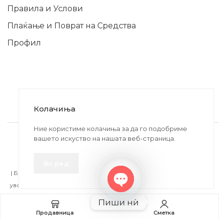
Правила и Услови
Плаќање и Поврат на Средства
Профил
Колачиња
2020-2024 © MB DISKONT. Изработено од
Ние користиме колачиња за да го подобриме
вашето искуство на нашата веб-страница.
БРАМИТ ДООЕЛ
Прикажените цени се со вклучен ДДВ
Во ред
| БРАЌА МИНКОВИ 57, 2400 СТРУМИЦА | ДПТУ
БРАМИТ
ДООЕЛ
увоз-извоз Струмица Д.Б.: MK4027005146330 | ЕМБС: 6030530 |
Open
Пиши нѝ
chaty
Изберете Опции
Продавница
Сметка