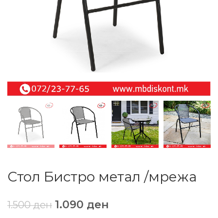
Стол Бистро метал /мрежа
1.090
ден
1.500
ден