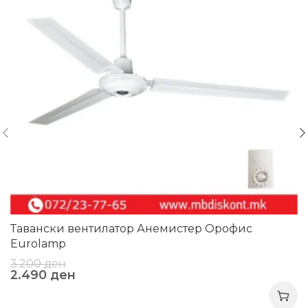
Тавански вентилатор Анемистер Орофис
Eurolamp
3.200
ден
2.490
ден