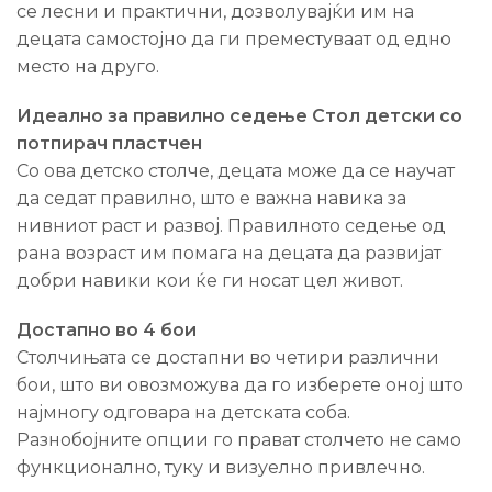
се лесни и практични, дозволувајќи им на
децата самостојно да ги преместуваат од едно
место на друго.
Идеално за правилно седење Стол детски со
потпирач пластчен
Со ова детско столче, децата може да се научат
да седат правилно, што е важна навика за
нивниот раст и развој. Правилното седење од
рана возраст им помага на децата да развијат
добри навики кои ќе ги носат цел живот.
Достапно во 4 бои
Столчињата се достапни во четири различни
бои, што ви овозможува да го изберете оној што
најмногу одговара на детската соба.
Разнобојните опции го прават столчето не само
функционално, туку и визуелно привлечно.