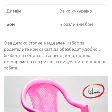
Дизајн
Зајко кукурајко
Бои
4 различни бои
Ова детско столче е идеален избор за
родителите кои сакаат да обезбедат удобно и
безбедно седење за своите деца, додека
истовремено се грижат за визуелниот изглед на
собата.