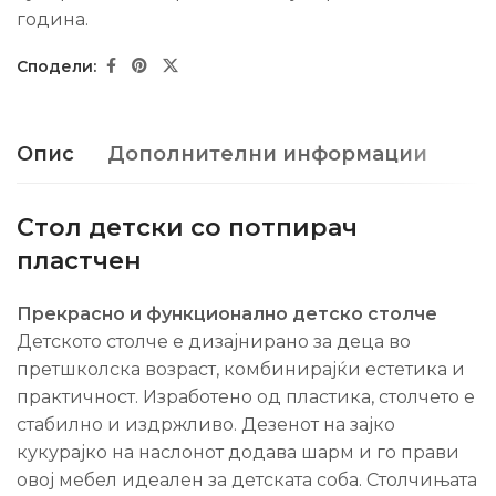
гoдина.
Опис
Дополнителни информации
Стол детски со потпирач
пластчен
Прекрасно и функционално детско столче
Детското столче е дизајнирано за деца во
претшколска возраст, комбинирајќи естетика и
практичност. Изработено од пластика, столчето е
стабилно и издржливо. Дезенот на зајко
кукурајко на наслонот додава шарм и го прави
овој мебел идеален за детската соба. Столчињата