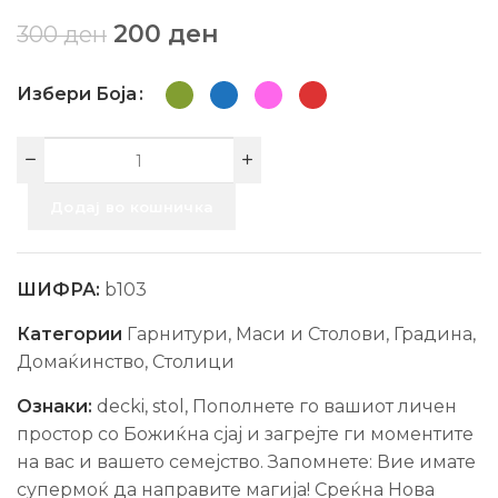
200
ден
300
ден
Избери Боја
Додај во кошничка
ШИФРА:
b103
Категории
Гарнитури, Маси и Столови
,
Градина
,
Домаќинство
,
Столици
Ознаки:
decki
,
stol
,
Пополнете го вашиот личен
простор со Божиќна сјај и загрејте ги моментите
на вас и вашето семејство. Запомнете: Вие имате
супермоќ да направите магија! Среќна Нова