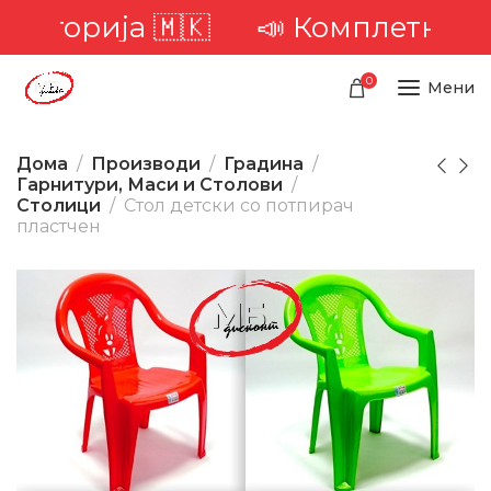
рија 🇲🇰
📣 Комплетна достава
0
Мени
Дома
Производи
Градина
Гарнитури, Маси и Столови
Столици
Стол детски со потпирач
пластчен
-33%