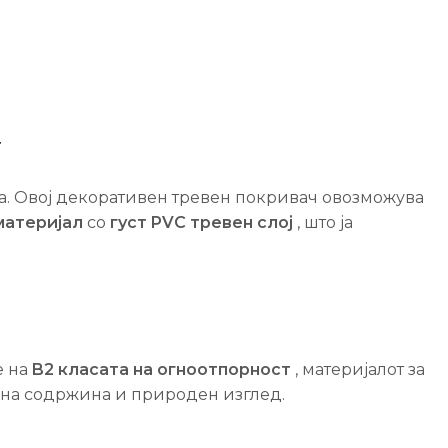
т
са. Овој декоративен тревен покривач овозможува
материјал
со
густ PVC тревен слој
, што ја
е на
B2 класата на огноотпорност
, материјалот за
ена содржина и природен изглед.