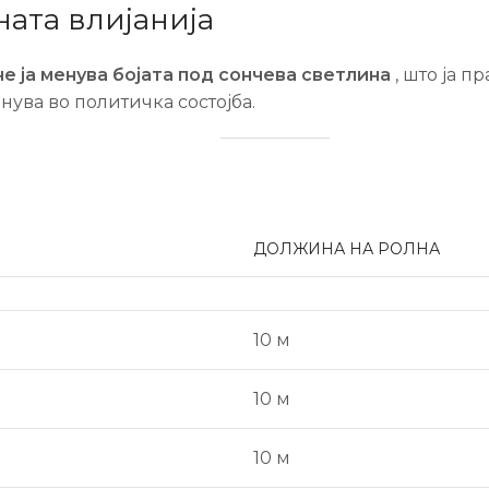
ата влијанија
не ја менува бојата под сончева светлина
, што ја п
нува во политичка состојба.
ДОЛЖИНА НА РОЛНА
10 м
10 м
10 м