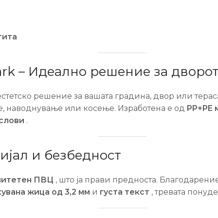
тита
rk – Идеално решение за дворо
естетско решение за вашата градина, двор или тера
, наводнување или косење. Изработена е од
PP+PE 
услови
.
ијал и безбедност
литетен ПВЦ
, што ја прави предноста. Благодарени
увана жица од 3,2 мм
и
густа текст
, тревата понуд