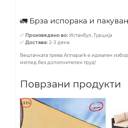
🚛 Брза испорака и пакува
✅
Произведено во:
Истанбул, Турција
✅
Достава:
2-3 дена
Вештачката трева Annapark е идеален избор
изглед без дополнителен труд!
Поврзани продукти
-31%
-24%