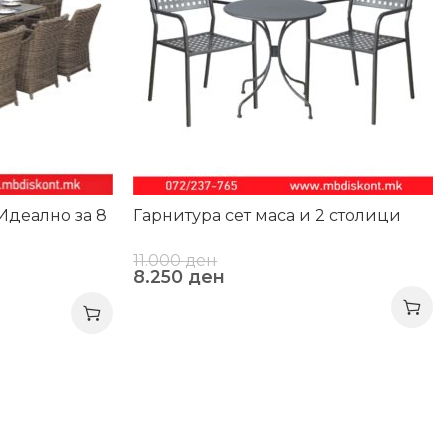
Идеално за 8
Гарнитура сет маса и 2 столици
11.000
ден
8.250
ден