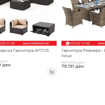
арска Гарнитура AFITOS
Гарнитура Ревиера – 
лица
0
ден
100.000
ден
0
ден
79.191
ден