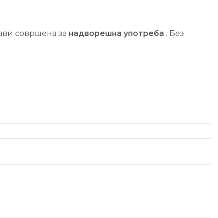
рави совршена за
надворешна употреба
. Без