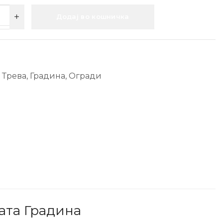
Додај во кошничка
 Трева
,
Градина
,
Огради
ата Градина