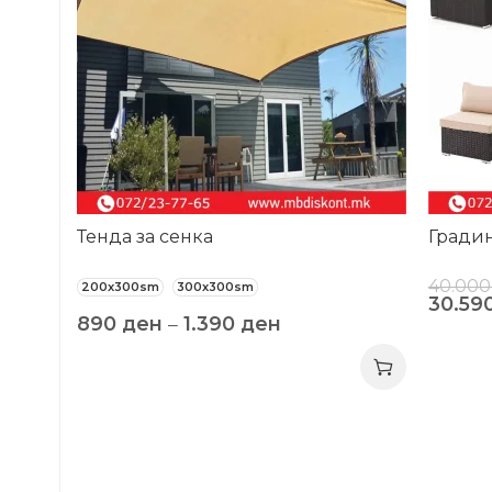
Тенда за сенка
Градин
40.00
200x300sm
300x300sm
30.59
890
ден
–
1.390
ден