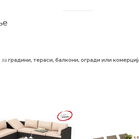
ње
 за
градини, тераси, балкони, огради или комерци
-21%