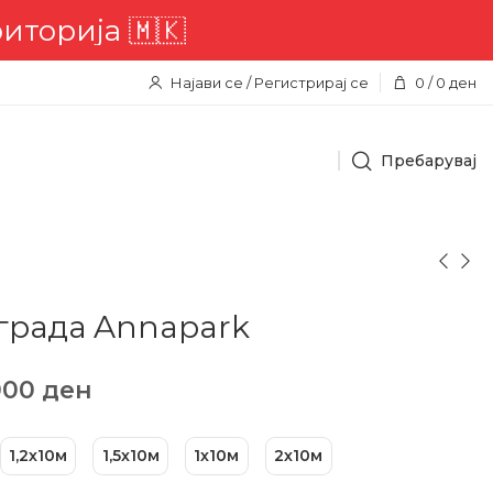
ија 🇲🇰
Најави се / Регистрирај се
0
/
0
ден
Пребарувај
града Annapark
000
ден
1,2х10м
1,5х10м
1х10м
2х10м