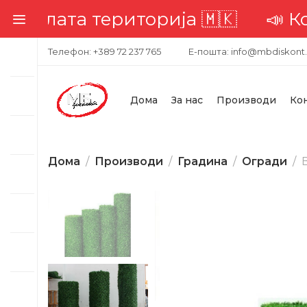
ата територија 🇲🇰
📣 Комплет
Телефон: +389 72 237 765
Е-пошта: info@mbdiskont
Дома
За нас
Производи
Ко
Дома
Производи
Градина
Огради
-25%