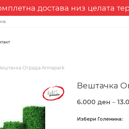
на достава низ целата територ
.mk
нтакт
Вештачка Ограда Annapark
Вештачка О
6.000
ден
–
13.
Избери Големина