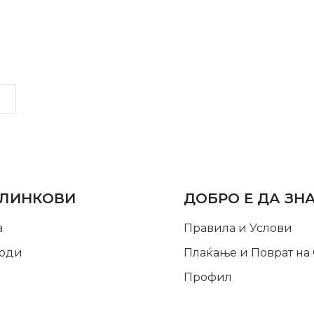
LINKS
INFORMATION
 ЛИНКОВИ
ДОБРО Е ДА ЗН
а
Правила и Услови
оди
Плаќање и Поврат на
Профил