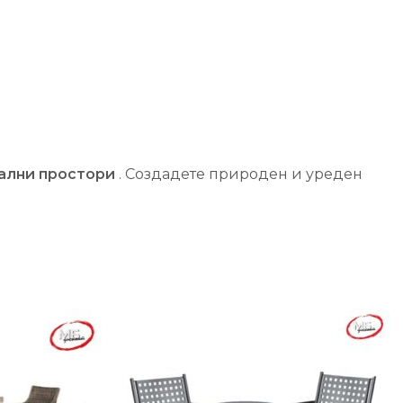
јални простори
. Создадете природен и уреден
-25%