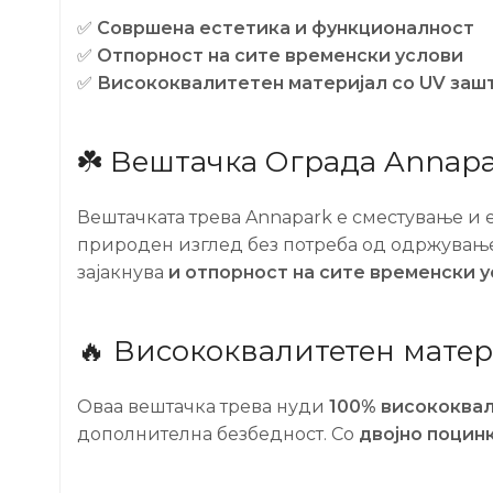
✅
Совршена естетика и функционалност
✅
Отпорност на сите временски услови
✅
Висококвалитетен материјал со UV заш
☘️ Вештачка Ограда Annapa
Вештачката трева Annapark е сместување и 
природен изглед без потреба од одржување
зајакнува
и отпорност на сите временски 
🔥 Висококвалитетен матер
Оваа вештачка трева нуди
100% висококва
дополнителна безбедност. Со
двојно поцинк