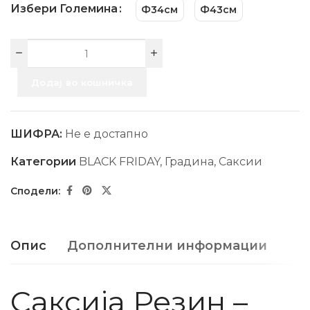
Избери Големина
Ф34см
Ф43см
Додај во кошничка
ШИФРА:
Не е достапно
Категории
BLACK FRIDAY
,
Градина
,
Саксии
Опис
Дополнителни информации
Саксиja Резин –