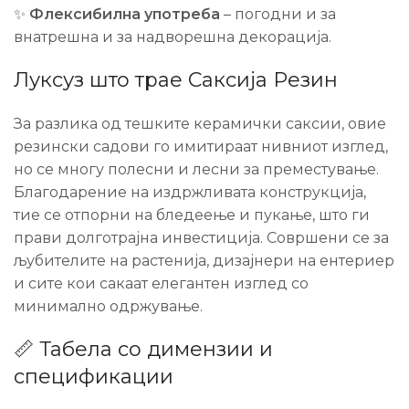
✨
Флексибилна употреба
– погодни и за
внатрешна и за надворешна декорација.
Луксуз што трае Саксиja Резин
За разлика од тешките керамички саксии, овие
резински садови го имитираат нивниот изглед,
но се многу полесни и лесни за преместување.
Благодарение на издржливата конструкција,
тие се отпорни на бледеење и пукање, што ги
прави долготрајна инвестиција. Совршени се за
љубителите на растенија, дизајнери на ентериер
и сите кои сакаат елегантен изглед со
минимално одржување.
📏 Табела со димензии и
спецификации