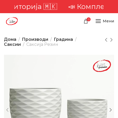
 територија 🇲🇰
📣 Комплетна д
0
Мени
Дома
Производи
Градина
Саксии
Саксиja Резин
-26%