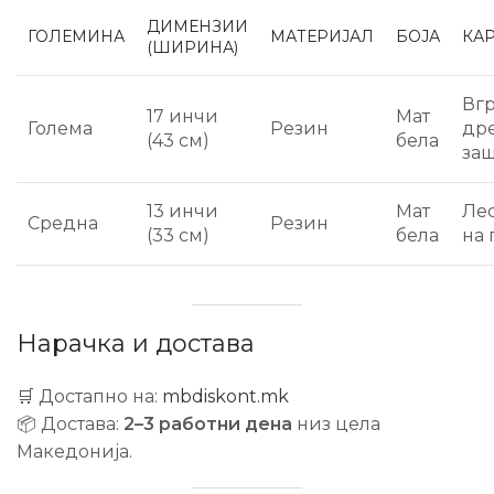
ДИМЕНЗИИ
ГОЛЕМИНА
МАТЕРИЈАЛ
БОЈА
КА
(ШИРИНА)
Вг
17 инчи
Мат
Голема
Резин
дре
(43 см)
бела
заш
13 инчи
Мат
Лес
Средна
Резин
(33 см)
бела
на
Нарачка и достава
🛒 Достапно на:
mbdiskont.mk
📦 Достава:
2–3 работни дена
низ цела
Македонија.