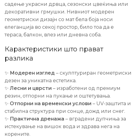
садење украсни дрвца, сезонски цвеќиња или
декоративни грмушки. Нивниот модерен
геометриски дизајн со мат бела боја носи
елеганција во секој простор, било тоа да е
тераса, балкон, влез или дневна соба.
Карактеристики што прават
разлика
✨
Модерен изглед
– скулптуриран геометриски
дезен за уникатна естетика.
✨
Лесни и цврсти
– изработени од премиум
резин, отпорни на пукање и оштетувања.
✨
Отпорни на временски услови
– UV-заштита и
стабилна структура при сонце, дожд или снег.
✨
Практична дренажа
– вградени дупчиња за
истекување на вишок вода и здрава нега на
корените.