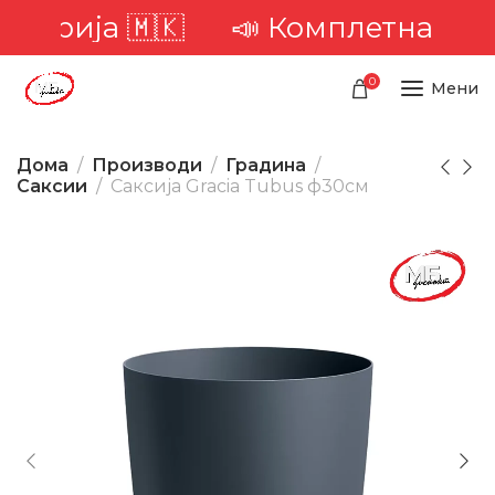
торија 🇲🇰
📣 Комплетна достав
0
Мени
Дома
Производи
Градина
Саксии
Саксија Gracia Tubus ф30см
-24%