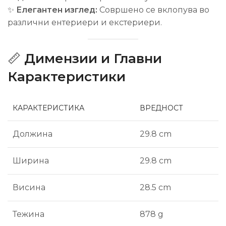
✨
Елегантен изглед:
Совршено се вклопува во
различни ентериери и екстериери.
📏
Димензии и Главни
Карактеристики
КАРАКТЕРИСТИКА
ВРЕДНОСТ
Должина
29.8 cm
Ширина
29.8 cm
Висина
28.5 cm
Тежина
878 g