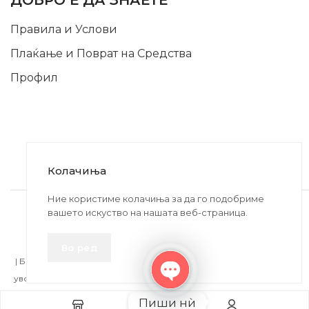
ДОБРО Е ДА ЗНАЕТЕ
Правила и Услови
Плаќање и Поврат на Средства
Профил
Колачиња
2020-2024 © MB DISKONT. Изработено од
Ние користиме колачиња за да го подобриме
вашето искуство на нашата веб-страница.
БРАМИТ ДООЕЛ
Прикажените цени се со вклучен ДДВ
Во ред
| БРАЌА МИНКОВИ 57, 2400 СТРУМИЦА | ДПТУ
БРАМИТ
ДООЕЛ
увоз-извоз Струмица Д.Б.: MK4027005146330 | ЕМБС: 6030530 |
Open
Пиши нѝ
chaty
Изберете Опции