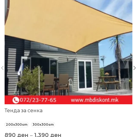
Тенда за сенка
200x300sm
300x300sm
890
ден
–
1.390
ден