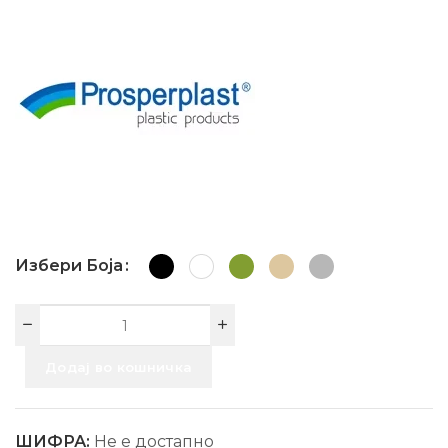
Избери Боја
Додај во кошничка
ШИФРА:
Не е достапно