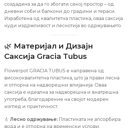
создадена за да го збогати секој простор – од
дневни соби и балкони до градини и тераси.
Изработена од квалитетна пластика, оваа саксија
нуди издржливост и леснотија во одржувањето.
🌿
Материјал и Дизајн
Саксија Gracia Tubus
Flowerpot GRACIA TUBUS е направена од
висококвалитетна пластика, што ја прави лесна
и отпорна на надворешни влијанија. Оваа
саксија е идеална за надворешна и внатрешна
употреба, благодарение на својот модерен
изглед и практичност.
💧
Лесно одржување:
Пластиката не апсорбира
вода и е отпорна на временски услови.