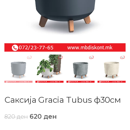
Саксија Gracia Tubus ф30см
620
ден
820
ден