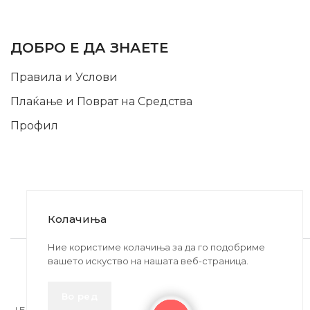
INFORMATION
ДОБРО Е ДА ЗНАЕТЕ
Правила и Услови
Плаќање и Поврат на Средства
Профил
Колачиња
2020-2024 © MB DISKONT. Изработено од
Ние користиме колачиња за да го подобриме
вашето искуство на нашата веб-страница.
БРАМИТ ДООЕЛ
Прикажените цени се со вклучен ДДВ
Во ред
| БРАЌА МИНКОВИ 57, 2400 СТРУМИЦА | ДПТУ
БРАМИТ
ДООЕЛ