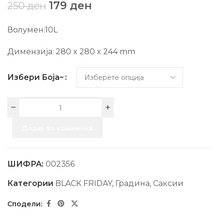
179
ден
250
ден
Волумен:10L
Димензија: 280 x 280 x 244 mm
Избери Боја~
Додај во кошничка
ШИФРА:
002356
Категории
BLACK FRIDAY
,
Градина
,
Саксии