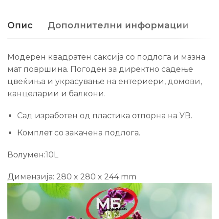
Опис
Дополнителни информации
Модерен квадратен саксија со подлога и мазна
мат површина. Погоден за директно садење
цвеќиња и украсување на ентериери, домови,
канцеларии и балкони.
Сад изработен од пластика отпорна на УВ.
Комплет со закачена подлога.
Волумен:10L
Димензија: 280 x 280 x 244 mm