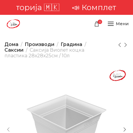
ериторија 🇲🇰
📣 Комплетна до
0
Мени
Дома
Производи
Градина
Саксии
Саксија Виолет коцка
пластика 28х28х25см / 10л
-28%