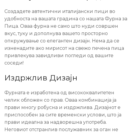
Создадете автентични италијански пици во
удобноста на вашата градина со нашата Фурна за
Пица. Оваа фурна не само што нуди совршен
вкус, туку и дополнува вашето просторно
опкружување со елегантен дизајн. Нема да се
изненадите ако мирисот на свежо печена пица
привлекува завидливи погледи од вашите
соседи!
Издржлив Дизајн
Фурната е изработена од висококвалитетен
челик обложен со прав. Оваа комбинација ја
прави многу робусна и издржлива. Дизајнот е
приспособен за сите временски услови, што ја
прави идеална за надворешна употреба.
Неговиот отстранлив послужавник за оган не