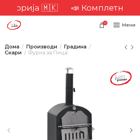
торија 🇲🇰
📣 Комплетна доста
0
Мени
Дома
Производи
Градина
Скари
Фурна за Пица
-22%