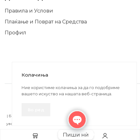
Правила и Услови
Плаќање и Поврат на Средства
Профил
Колачиња
2020-2024 © MB DISKONT. Изработено од
Ние користиме колачиња за да го подобриме
вашето искуство на нашата веб-страница.
БРАМИТ ДООЕЛ
Прикажените цени се со вклучен ДДВ
Во ред
| БРАЌА МИНКОВИ 57, 2400 СТРУМИЦА | ДПТУ
БРАМИТ
ДООЕЛ
увоз-извоз Струмица Д.Б.: MK4027005146330 | ЕМБС: 6030530 |
Open
Пиши нѝ
chaty
Додај во кошничка