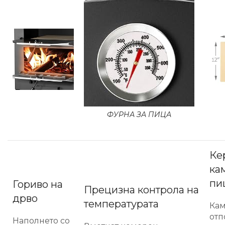
ФУРНА ЗА ПИЦА
Ке
ка
пи
Гориво на
Прецизна контрола на
дрво
температурата
Кам
отп
Наполнето со