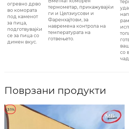
Вметнат коморен
те
огревно дрво
термометар, прикажувајќи
уда
во комората
ги и Целзиусови и
на
под каменот
Фаренхајтови, за
ра
за пица,
навремена контрола на
исп
подготвувајќи
температурата на
топ
се за пица со
готвењето.
гот
димен вкус.
ваш
со 
чад
Поврзани продукти
-31%