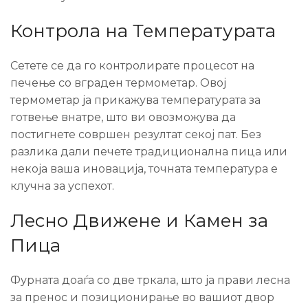
Контрола на Температурата
Сетете се да го контролирате процесот на
печење со вграден термометар. Овој
термометар ја прикажува температурата за
готвење внатре, што ви овозможува да
постигнете совршен резултат секој пат. Без
разлика дали печете традиционална пица или
некоја ваша иновација, точната температура е
клучна за успехот.
Лесно Движене и Камен за
Пица
Фурната доаѓа со две тркала, што ја прави лесна
за пренос и позиционирање во вашиот двор