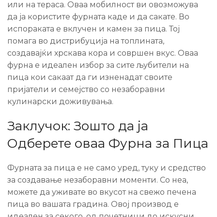
или на тераса. Оваа мобилност ви овозможува
да ја користите фурната каде и да сакате. Во
испораката е вклучен и камен за пица. Тој
помага во дистрибуција на топлината,
создавајќи хрскава кора и совршен вкус. Оваа
фурна е идеален избор за сите љубители на
пица кои сакаат да ги изненадат своите
пријатели и семејство со незаборавни
кулинарски доживувања.
Заклучок: Зошто да ја
Одберете оваа Фурна за Пица
Фурната за пица е не само уред, туку и средство
за создавање незаборавни моменти. Со неа,
можете да уживате во вкусот на свежо печена
пица во вашата градина. Овој производ е
идеален за секого, од почетници до искусни