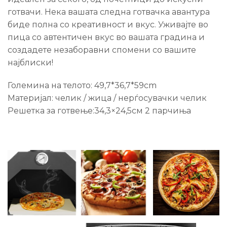
готвачи. Нека вашата следна готвачка авантура
биде полна со креативност и вкус. Уживајте во
пица со автентичен вкус во вашата градина и
создадете незаборавни спомени со вашите
најблиски!
Големина на телото: 49,7*36,7*59cm
Материјал: челик / жица / нерѓосувачки челик
Решетка за готвење:34,3×24,5см 2 парчиња