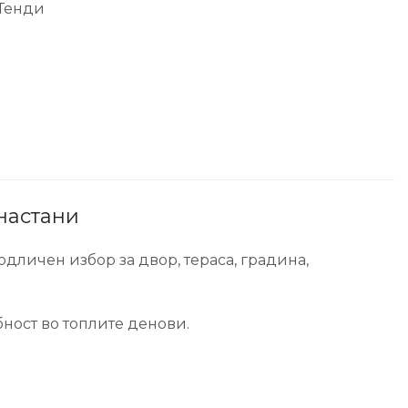
Тенди
 настани
одличен избор за двор, тераса, градина,
бност во топлите денови.