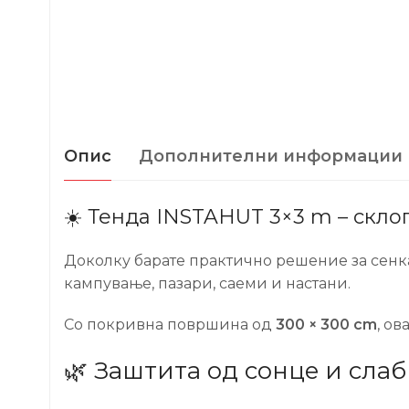
Опис
Дополнителни информации
☀️ Тенда INSTAHUT 3×3 m – склоп
Доколку барате практично решение за сенка
кампување, пазари, саеми и настани.
Со покривна површина од
300 × 300 cm
, о
🌿 Заштита од сонце и сла