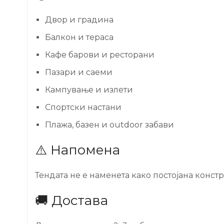
Двор и градина
Балкон и тераса
Кафе барови и ресторани
Пазари и саеми
Кампување и излети
Спортски настани
Плажа, базен и outdoor забави
⚠️ Напомена
Тендата не е наменета како постојана конс
🚚 Достава