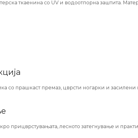
стерска ткаенина со UV и водоотпорна заштита. Мате
кција
ка со прашкаст премаз, цврсти ногарки и засилени п
ње
елкро прицврстувањата, лесното затегнување и прак