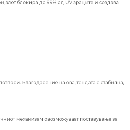
ријалот блокира до 99% од UV зраците и создава
отпори. Благодарение на ова, тендата е стабилна,
тичниот механизам овозможуваат поставување за