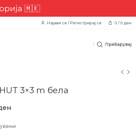
🇰
Најави се / Регистрирај се
0
/
0
ден
Пребарувај
HUT 3×3 m бела
ден
пување