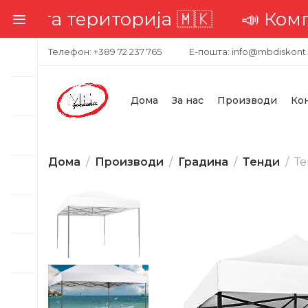
ериторија 🇲🇰
📣 Комплетна до
Телефон: +389 72 237 765
Е-пошта: info@mbdiskont
Дома
За нас
Производи
Ко
Дома
Производи
Градина
Тенди
Те
-36%