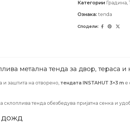
Категории
Градина
,
Ознака:
tenda
лива метална тенда за двор, тераса и
 и заштита на отворено,
тендата INSTAHUT 3×3 m
е 
ваа склоплива тенда обезбедува пријатна сенка и удо
б дожд