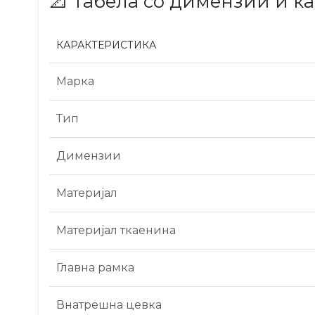
📐 Табела со димензии и к
КАРАКТЕРИСТИКА
Марка
Тип
Димензии
Материјал
Материјал ткаенина
Главна рамка
Внатрешна цевка