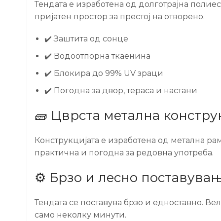
Тендата е изработена од долготрајна полие
пријатен простор за престој на отворено.
✔️ Заштита од сонце
✔️ Водоотпорна ткаенина
✔️ Блокира до 99% UV зраци
✔️ Погодна за двор, тераса и настани
🧱 Цврста метална констру
Конструкцијата е изработена од метална рам
практична и погодна за редовна употреба.
⚙️ Брзо и лесно поставува
Тендата се поставува брзо и едноставно. В
само неколку минути.