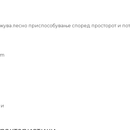
ожува лесно приспособување според просторот и пот
cm
ни