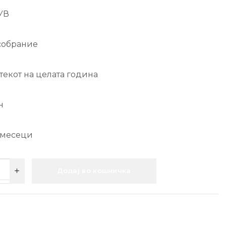
УВ
собрание
текот на целата година
н
 месеци
Додај во кошничка