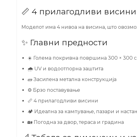
📏 4 прилагодливи висини
Моделот има 4 нивоа на висина, што овозм
✨ Главни предности
☀️ Голема покривна површина 300 × 300 
🌧️ UV и водоотпорна заштита
🧱 Засилена метална конструкција
⚙️ Брзо поставување
📏 4 прилагодливи висини
🏕️ Идеална за кампување, пазари и наста
🏡 Погодна за двор, тераса и градина