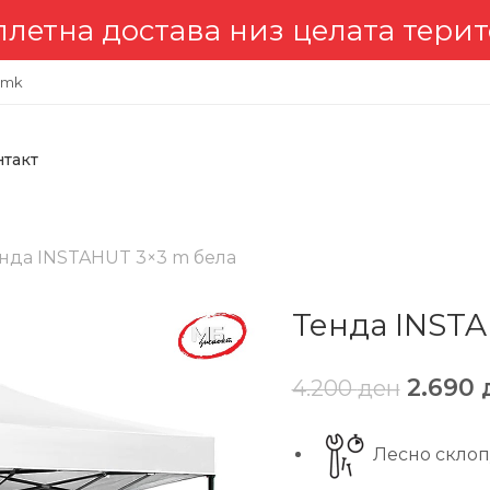
става низ целата територија 
.mk
нтакт
нда INSTAHUT 3×3 m бела
Тенда INSTA
2.690
4.200
ден
Лесно скло