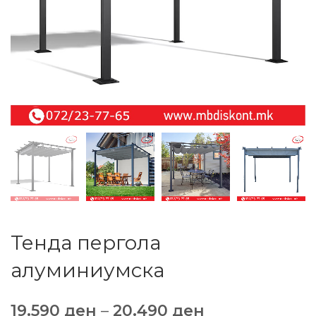
Тенда пергола
алуминиумска
19.590
ден
–
20.490
ден