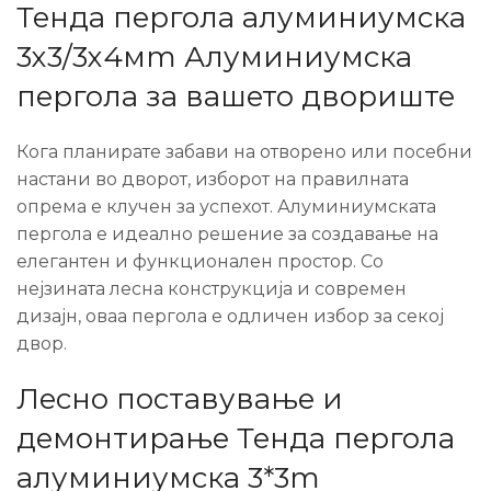
Тенда пергола алуминиумска
3х3/3х4мm Алуминиумска
пергола за вашето двориште
Кога планирате забави на отворено или посебни
настани во дворот, изборот на правилната
опрема е клучен за успехот. Алуминиумската
пергола е идеално решение за создавање на
елегантен и функционален простор. Со
нејзината лесна конструкција и современ
дизајн, оваа пергола е одличен избор за секој
двор.
Лесно поставување и
демонтирање Тенда пергола
алуминиумска 3*3m