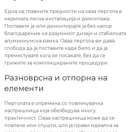
Една од главните предности на оваа пергола е
нејзината лесна инсталација и демонтажа.
Поставете ја или демонтирајте ја без напор
благодарение на разумниот дизајн и стабилната
алуминиумска рамка. Оваа пергола ви дава
слобода да ја поставите каде било и да ја
преместувате кога ќе посакате, без да се
грижите за комплицираните процедури.
Разноврсна и отпорна на
елементи
Перголата е опремена со повлекувачка
настрешница која обезбедува многу
практичност. Оваа настрешница може да се
повлече или спушти, што ја прави идеална за