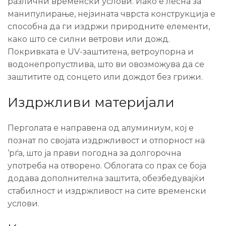
различни временски услови. Иако е лесна за
манипулирање, нејзината чврста конструкција е
способна да ги издржи природните елементи,
како што се силни ветрови или дожд.
Покривката е UV-заштитена, ветроупорна и
водонепропустлива, што ви овозможува да се
заштитите од сонцето или дождот без грижи.
Издржливи материјали
Перголата е направена од алуминиум, кој е
познат по својата издржливост и отпорност на
‘рѓа, што ја прави погодна за долгорочна
употреба на отворено. Облогата со прах се боја
додава дополнителна заштита, обезбедувајќи
стабилност и издржливост на сите временски
услови.