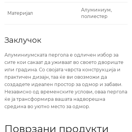
Алуминиум,
Материјал
полиестер
Заклучок
Алуминиумската пергола е одличен избор за
сите кои сакаат да уживаат во своето двориште
или градина. Со својата чврста конструкција и
практичен дизајн, таа ќе ви овозможи да
создадете идеален простор за одмор и забави.
Независно од временските услови, оваа пергола
ќе ја трансформира вашата надворешна
средина во уютно место за одмор.
Поврзани продукти