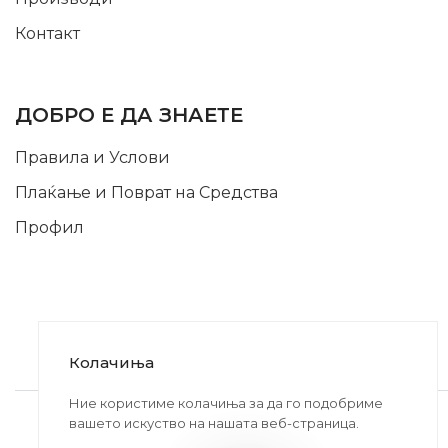
Контакт
INFORMATION
ДОБРО Е ДА ЗНАЕТЕ
Правила и Услови
Плаќање и Поврат на Средства
Профил
Колачиња
2020-2024 © MB DISKONT. Изработено од
Ние користиме колачиња за да го подобриме
вашето искуство на нашата веб-страница.
БРАМИТ ДООЕЛ