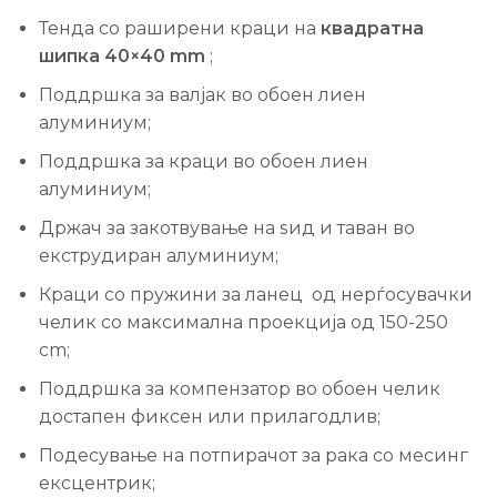
Тенда со раширени краци на
квадратна
шипка 40×40 mm
;
Поддршка за валјак во обоен лиен
алуминиум;
Поддршка за краци во обоен лиен
алуминиум;
Држач за закотвување на ѕид и таван во
екструдиран алуминиум;
Краци со пружини за ланец од нерѓосувачки
челик со максимална проекција од 150-250
cm;
Поддршка за компензатор во обоен челик
достапен фиксен или прилагодлив;
Подесување на потпирачот за рака со месинг
ексцентрик;