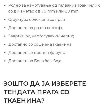
Ролер за намотување од галванизиран челик
со дијаметар од 70 mm или 80 mm;
Структура обложена со прав;
Достапен во рачна верзија;
Завртки од нерѓосувачки челик;
Достапно со сошиена ткаенина;
Достапен со преден флоунс;
Достапен во Бела беж боја.
ЗОШТО ДА ЈА ИЗБЕРЕТЕ
ТЕНДАТА ПРАГА СО
ТКАЕНИНА?