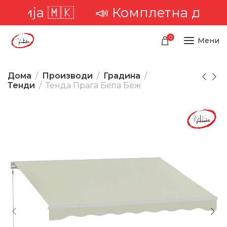
рија 🇲🇰
📣 Комплетна достава 
0
Мени
Дома
Производи
Градина
Тенди
Тенда Прага Бела Беж
-13%