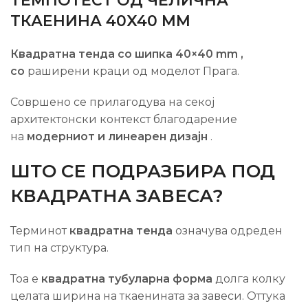
ТЕМПОТЕСТ ОД ЧЕЛИЧНА
ТКАЕНИНА 40X40 MM
Квадратна тенда со шипка 40×40 mm
,
со
раширени краци од моделот Прага.
Совршено се прилагодува на секој
архитектонски контекст благодарение
на
модерниот и линеарен дизајн
.
ШТО СЕ ПОДРАЗБИРА ПОД
КВАДРАТНА ЗАВЕСА?
Терминот
квадратна тенда
означува одреден
тип на структура.
Тоа е
квадратна тубуларна форма
долга колку
целата ширина на ткаенината за завеси. Оттука