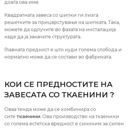
доаѓа ова име.
Квадратната завеса со шипки ги лизга
решетките за прицврстување на шипката. Така,
можете да одлучите во фазата на инсталација
каде да ја закачите структурата.
Главната предност е што нуди голема слобода и
нормално може да се состави во фабриката.
КОИ СЕ ПРЕДНОСТИТЕ НА
ЗАВЕСАТА СО ТКАЕНИНИ ?
Оваа тенда може да се комбинира со
сите
ткаенини
. Ова производство на ткаенини
со голема естетска вредност е синоним за силен