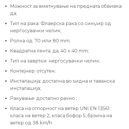
Можност за вметнување на предната обвивка:
да;
Тип на рака: Флаерска рака со синџир од
нерѓосувачки челик;
Ролна од: 70 или 80 mm;
Квадратна лента: да, 40 x 40 mm;
Тип на завртки: нерѓосувачки челик;
Контејнер: отсутен;
Инсталација: достапна во ѕидна и таванска
инсталација;
Ракување: достапно рачно ;
Класа на отпорност на ветер UNI EN 13561:
класа на ветер 2, класа бофор 5, брзина на
ветер од 38 km/h