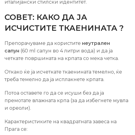
италијански стилски идентитет.
СОВЕТ: КАКО ДА ЈА
ИСЧИСТИТЕ ТКАЕНИНАТА ?
Препорачуваме да користите
неутрален
сапун
(60 ml сапун во 4 литри вода) и да ја
четкате површината на крпата со мека четка.
Откако ќе ја исчеткате ткаенината темелно, ќе
треба темелно да ја исплакнете крпата.
Потоа оставете го да се исуши без да ја
премотате влажната крпа (за да избегнете мувла
и ореоли).
Карактеристиките на квадратната завеса на
Прага се: