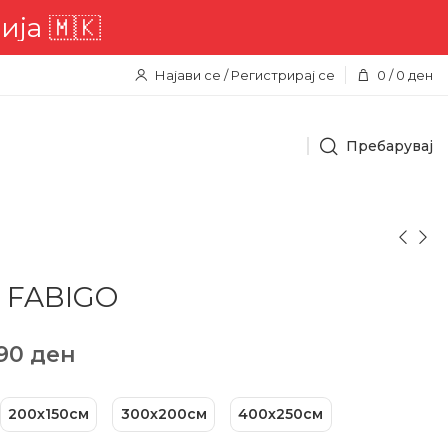
🇰
Најави се / Регистрирај се
0
/
0
ден
Пребарувај
а FABIGO
990
ден
200х150см
300х200см
400х250см