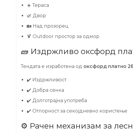
☀️ Тераса
🌿 Двор
🏡 Над прозорец
🍹 Outdoor простор за одмор
🧱 Издржливо оксфорд пла
Тендата е изработена од
оксфорд платно 28
✔️ Издржливост
✔️ Добра сенка
✔️ Долготрајна употреба
✔️ Отпорност за секојдневно користење
⚙️ Рачен механизам за лес