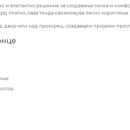
но и елегантно решение за создавање сенка и комф
рд платно, оваа тенда овозможува лесно користење и
а, двор или над прозорец, создавајќи пријатен прост
онце
чење
остор