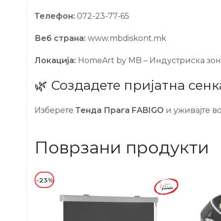
Телефон:
072-23-77-65
Веб страна:
www.mbdiskont.mk
Локација:
HomeArt by MB – Индустриска зон
🌿 Создадете пријатна сен
Изберете
Тенда Прага FABIGO
и уживајте в
Поврзани продукти
-23%
-31%