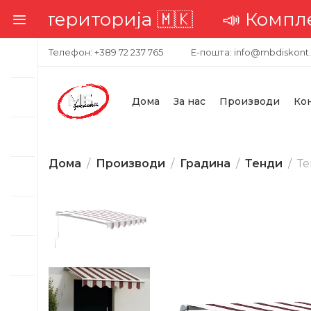
ериторија 🇲🇰
📣 Комплетна до
Телефон: +389 72 237 765
Е-пошта: info@mbdiskont
Дома
За нас
Производи
Ко
Дома
Производи
Градина
Тенди
Те
-23%