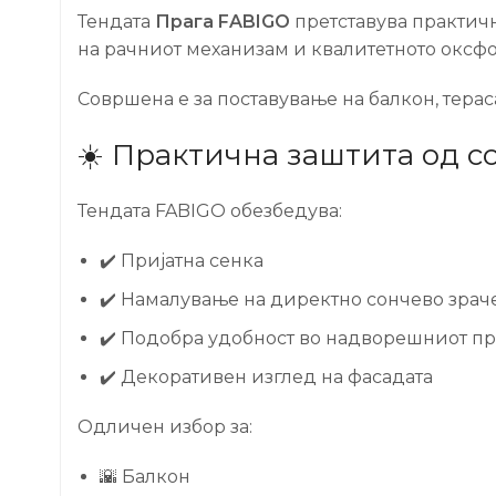
Тендата
Прага FABIGO
претставува практич
на рачниот механизам и квалитетното оксфо
Совршена е за поставување на балкон, терас
☀️ Практична заштита од с
Тендата FABIGO обезбедува:
✔️ Пријатна сенка
✔️ Намалување на директно сончево зра
✔️ Подобра удобност во надворешниот пр
✔️ Декоративен изглед на фасадата
Одличен избор за:
🌇 Балкон