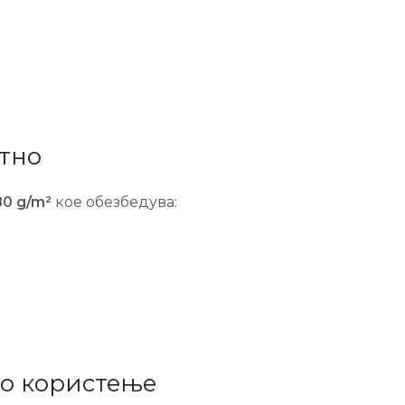
тно
0 g/m²
кое обезбедува:
но користење