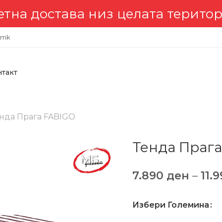
става низ целата територија 🇲
.mk
нтакт
нда Прага FABIGO
Тенда Праг
7.890
ден
–
11.
Избери Големина