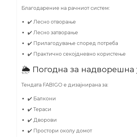
Благодарение на рачниот систем:
✔️ Лесно отворање
✔️ Лесно затворање
✔️ Прилагодување според потреба
✔️ Практично секојдневно користење
🌦️ Погодна за надворешна
Тендата FABIGO е дизајнирана за:
✔️ Балкони
✔️ Тераси
✔️ Дворови
✔️ Простори околу домот