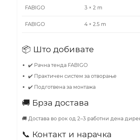
FABIGO
3 × 2 m
FABIGO
4 × 2.5 m
📦 Што добивате
✔️ Рачна тенда FABIGO
✔️ Практичен систем за отворање
✔️ Подготвена за монтажа
🚚 Брза достава
🚚 Достава во рок од 2–3 работни дена дире
📞 Контакт и нарачка