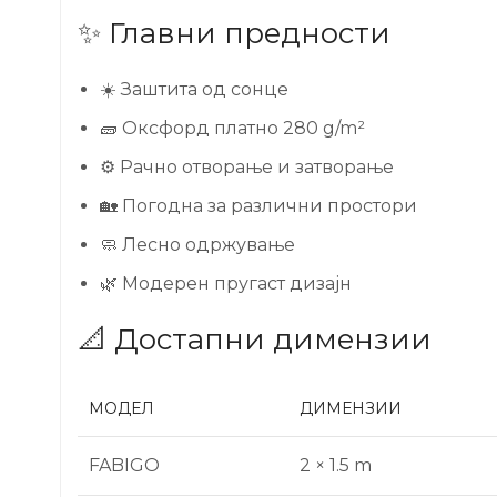
✨ Главни предности
☀️ Заштита од сонце
🧱 Оксфорд платно 280 g/m²
⚙️ Рачно отворање и затворање
🏡 Погодна за различни простори
🧼 Лесно одржување
🌿 Модерен пругаст дизајн
📐 Достапни димензии
МОДЕЛ
ДИМЕНЗИИ
FABIGO
2 × 1.5 m