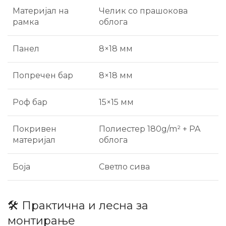
Материјал на
Челик со прашокова
рамка
облога
Панел
8×18 мм
Попречен бар
8×18 мм
Роф бар
15×15 мм
Покривен
Полиестер 180g/m² + PA
материјал
облога
Боја
Светло сива
🛠️ Практична и лесна за
монтирање