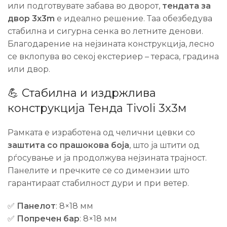
или подготвувате забава во дворот,
тендата за
двор 3x3m
е идеално решение. Таа обезбедува
стабилна и сигурна сенка во летните денови.
Благодарение на нејзината конструкција, лесно
се вклопува во секој екстериер – тераса, градина
или двор.
💪 Стабилна и издржлива
конструкција Тенда Tivoli 3х3м
Рамката е изработена од челични цевки со
заштита со прашокова боја
, што ја штити од
рѓосување и ја продолжува нејзината трајност.
Панелите и пречките се со димензии што
гарантираат стабилност дури и при ветер.
✅
Панелот
: 8×18 мм
✅
Попречен бар
: 8×18 мм