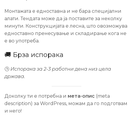
Монтажата е едноставна и не бара специјални
алати. Тендата може да ја поставите за неколку
минути. Конструкцијата е лесна, што овозможува
едноставно пренесување и складирање кога не
е во употреба.
🚚 Брза испорака
🕒
Испорака за 2-3 работни дена низ цела
држава.
Доколку ти е потребна и
мета-опис
(meta
description) за WordPress, можам да го подготвам
и него!