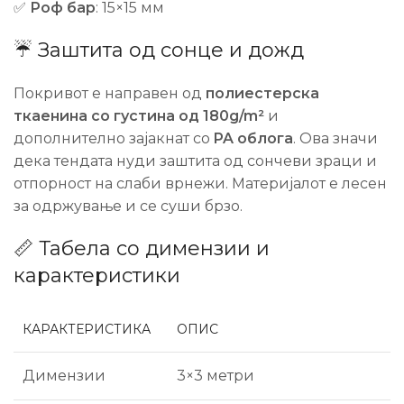
✅
Роф бар
: 15×15 мм
☔ Заштита од сонце и дожд
Покривот е направен од
полиестерска
ткаенина со густина од 180g/m²
и
дополнително зајакнат со
PA облога
. Ова значи
дека тендата нуди заштита од сончеви зраци и
отпорност на слаби врнежи. Материјалот е лесен
за одржување и се суши брзо.
📏 Табела со димензии и
карактеристики
КАРАКТЕРИСТИКА
ОПИС
Димензии
3×3 метри