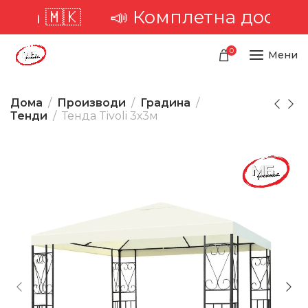
рија 🇲🇰
📣 Комплетна достава 
0
Мени
Дома
Производи
Градина
Тенди
Тенда Tivoli 3х3м
-19%