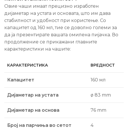
Овие чаши имаат прецизно изработен
дијаметар на устата и основата, што им дава
стабилност и удобност при користење. Со
капацитет од 160 мл, тие се доволно големи за
да ја презентирате вашата омилена пијачка. Во
продолжение се прикажани главните
карактеристики на чашите:
КАРАКТЕРИСТИКА
ВРЕДНОСТ
Капацитет
160 мл
Дијаметар на устата
ø 83 mm
Дијаметар на основа
76 mm
Број на парчиња во сетот
4