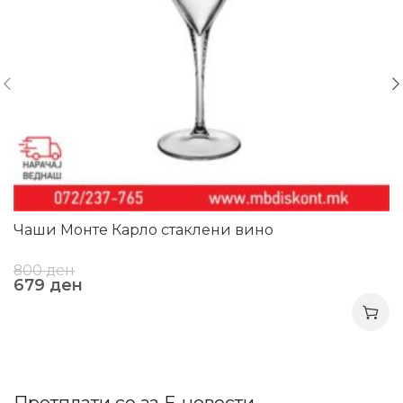
Чаши Монте Карло стаклени вино
800
ден
679
ден