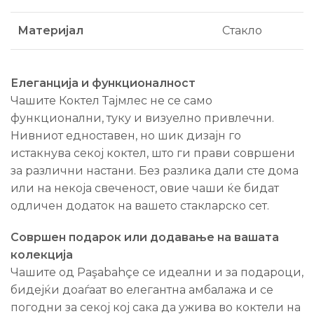
Материјал
Стакло
Елеганција и функционалност
Чашите Коктел Тајмлес не се само
функционални, туку и визуелно привлечни.
Нивниот едноставен, но шик дизајн го
истакнува секој коктел, што ги прави совршени
за различни настани. Без разлика дали сте дома
или на некоја свеченост, овие чаши ќе бидат
одличен додаток на вашето стакларско сет.
Совршен подарок или додавање на вашата
колекција
Чашите од Paşabahçe се идеални и за подароци,
бидејќи доаѓаат во елегантна амбалажа и се
погодни за секој кој сака да ужива во коктели на