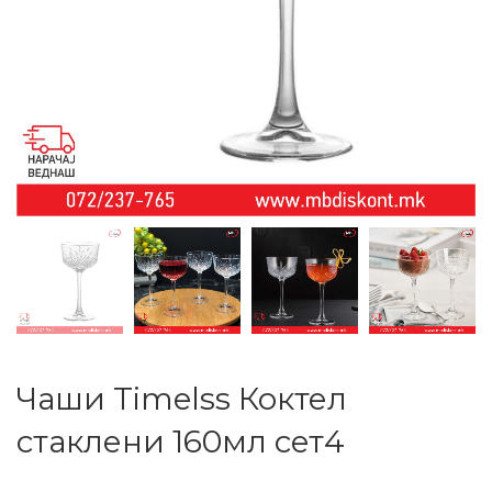
Чаши Timelss Коктел
стаклени 160мл сет4