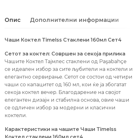
Опис
Дополнителни информации
Чаши Коктел Timelss Стаклени 160мл Сет4
Сетот за коктел: Совршен за секоја прилика
Чашите Коктел Тајмлес стаклени од Paşabahçe
се идеален избор за сите љубители на коктели и
елегантно сервирање. Сетот се состои од четири
чаши со капацитет од 160 мл, кои ќе ја збогатат
секоја коктел вечер. Благодарение на својот
елегантен дизајн и стабилна основа, овие чаши
се одличен избор за модерни и класични
коктели.
Карактеристики на чашите Чаши Timelss
Коктел стаклени 160мл сет4