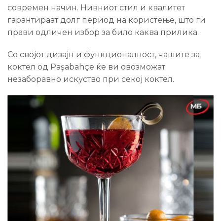
современ начин. Нивниот стил и квалитет
гарантираат долг период на користење, што ги
прави одличен избор за било каква прилика.
Со својот дизајн и функционалност, чашите за
коктел од Paşabahçe ќе ви овозможат
незаборавно искуство при секој коктел.