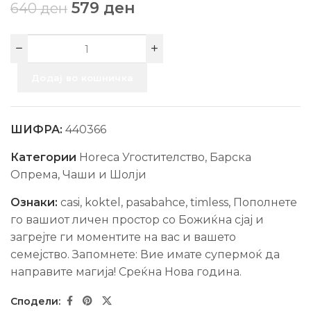
579
ден
640
ден
Додај во кошничка
ШИФРА:
440366
Категории
Horeca Угостителство
,
Барска
Опрема
,
Чаши и Шолји
Ознаки:
casi
,
koktel
,
pasabahce
,
timless
,
Пополнете
го вашиот личен простор со Божиќна сјај и
загрејте ги моментите на вас и вашето
семејство. Запомнете: Вие имате супермоќ да
направите магија! Среќна Нова гoдина.