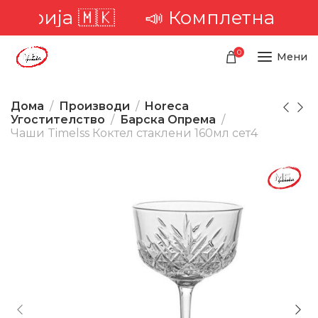
ија 🇲🇰
📣 Комплетна достава 
0
Мени
Дома
Производи
Horeca
Угостителство
Барска Опрема
Чаши Timelss Коктел стаклени 160мл сет4
-10%