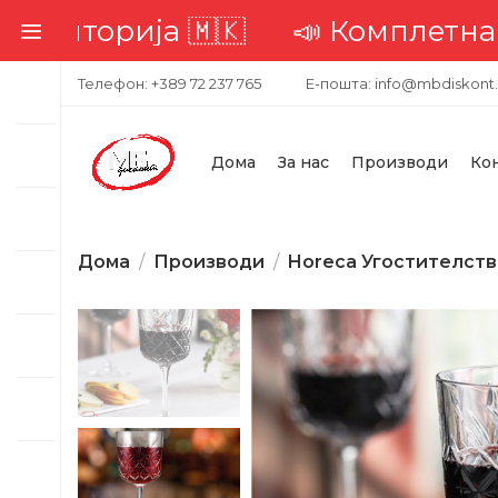
📣 Комплетна достава низ це
Телефон: +389 72 237 765
Е-пошта: info@mbdiskont
Дома
За нас
Производи
Ко
Дома
Производи
Horeca Угостителст
-7%