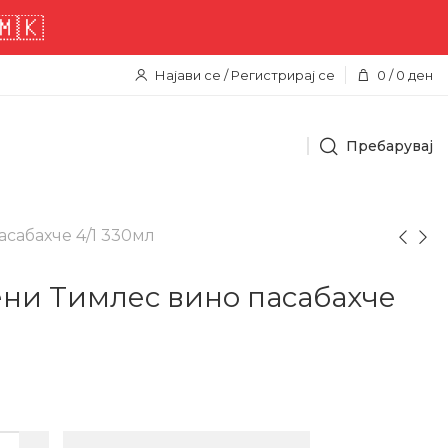
тна достава низ целата територ
Најави се / Регистрирај се
0
/
0
ден
Пребарувај
сабахче 4/1 330мл
ни Тимлес вино пасабахче