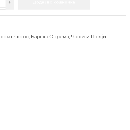
Додај во кошничка
остителство
,
Барска Опрема
,
Чаши и Шолји