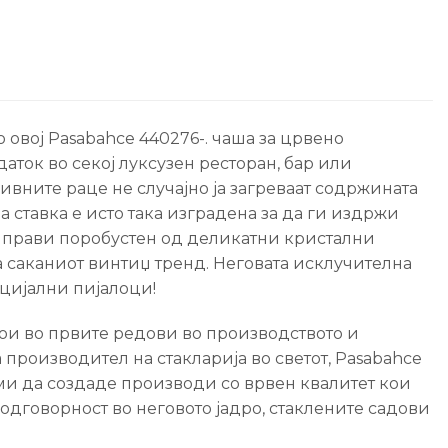
о овој Pasabahce 440276-. чаша за црвено
ток во секој луксузен ресторан, бар или
ивните раце не случајно ја загреваат содржината
а ставка е исто така изградена за да ги издржи
о прави поробустен од деликатни кристални
на саканиот винтиџ тренд. Неговата исклучителна
цијални пијалоци!
тои во првите редови во производството и
а производител на стакларија во светот, Pasabahce
реми да создаде производи со врвен квалитет кои
 одговорност во неговото јадро, стаклените садови