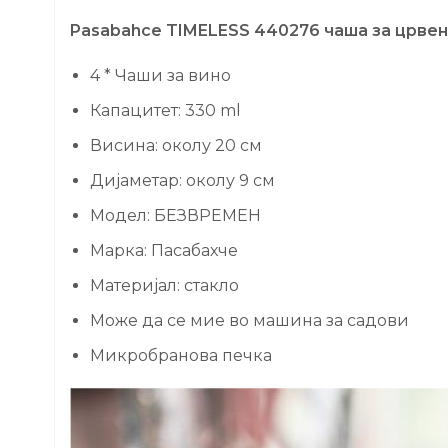
Pasabahce TIMELESS 440276 чаша за црвено
4 * Чаши за вино
Капацитет: 330 ml
Висина: околу 20 см
Дијаметар: околу 9 см
Модел: БЕЗВРЕМЕН
Марка: Пасабахче
Материјал: стакло
Може да се мие во машина за садови
Микробранова печка