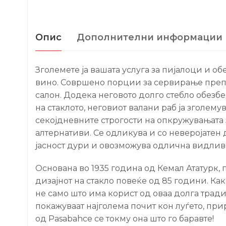
Опис
Дополнителни информации
Зголемете ја вашата услуга за пијалоци и о
вино. Совршено порции за сервирање препоз
салон. Додека неговото долго стебло обезбе
на стаклото, неговиот валани раб ја зголему
секојдневните строгости на опкружувањата 
алтернативи. Се одликува и со неверојатен 
јасност дури и овозможува одлична видливо
Основана во 1935 година од Кемал Ататурк,
дизајнот на стакло повеќе од 85 години. Как
не само што има корист од оваа долга тради
покажуваат најголема почит кон луѓето, при
од Pasabahce се токму она што го баравте!