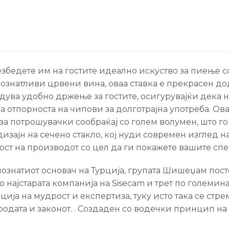
безбедете им на гостите идеално искуство за пиење с
натливи црвени вина, оваа ставка е прекрасен дода
дува удобно држење за гостите, осигурувајќи дека н
ва отпорноста на чипови за долготрајна употреба. Ова
за потрошувачки сообраќај со голем волумен, што г
дизајн на сечено стакло, кој нуди современ изглед 
ст на производот со цел да ги покажете вашите спе
 познатиот основач на Турција, групата Шишеџам пос
о најстарата компанија на Sisecam и трет по големин
ција на мудрост и експертиза, туку исто така се ст
родата и законот. . Создаден со водечки принцип на