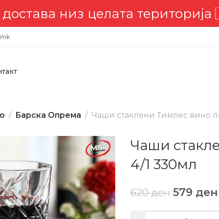
лата територија 🇲🇰
📣 Компле
.mk
нтакт
во
Барска Опрема
Чаши стаклени Тимлес вино па
Чаши стакле
4/1 330мл
579
ден
620
ден