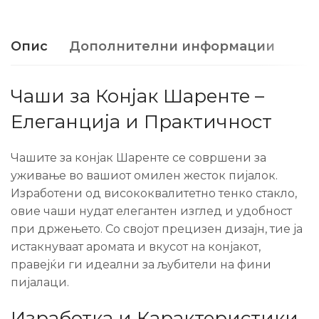
Опис
Дополнителни информации
Чаши за Конјак Шаренте –
Елеганција и Практичност
Чашите за конјак Шаренте се совршени за
уживање во вашиот омилен жесток пијалок.
Изработени од висококвалитетно тенко стакло,
овие чаши нудат елегантен изглед и удобност
при држењето. Со својот прецизен дизајн, тие ја
истакнуваат аромата и вкусот на конјакот,
правејќи ги идеални за љубители на фини
пијалаци.
Изработка и Карактеристики