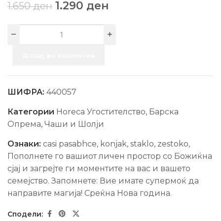
1.290
ден
1.650
ден
Додај во кошничка
ШИФРА:
440057
Категории
Horeca Угостителство
,
Барска
Опрема
,
Чаши и Шолји
Ознаки:
casi pasabhce
,
konjak
,
staklo
,
zestoko
,
Пополнете го вашиот личен простор со Божиќна
сјај и загрејте ги моментите на вас и вашето
семејство. Запомнете: Вие имате супермоќ да
направите магија! Среќна Нова гoдина.