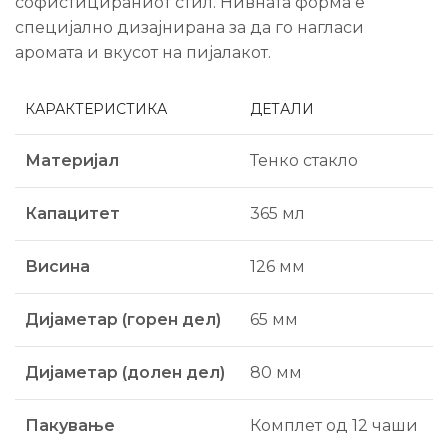
софистицираниот стил. Нивната форма е
специјално дизајнирана за да го нагласи
аромата и вкусот на пијалакот.
КАРАКТЕРИСТИКА
ДЕТАЛИ
Материјал
Тенко стакло
Капацитет
365 мл
Висина
126 мм
Дијаметар (горен дел)
65 мм
Дијаметар (долен дел)
80 мм
Пакување
Комплет од 12 чаши