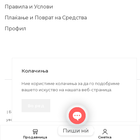
Правила и Услови
Плаќање и Поврат на Средства
Профил
Колачиња
2020-2024 © MB DISKONT. Изработено од
Ние користиме колачиња за да го подобриме
вашето искуство на нашата веб-страница.
БРАМИТ ДООЕЛ
Прикажените цени се со вклучен ДДВ
Во ред
| БРАЌА МИНКОВИ 57, 2400 СТРУМИЦА | ДПТУ
БРАМИТ
ДООЕЛ
увоз-извоз Струмица Д.Б.: MK4027005146330 | ЕМБС: 6030530 |
Open
Пиши нѝ
chaty
Додај во кошничка
Продавница
Сметка