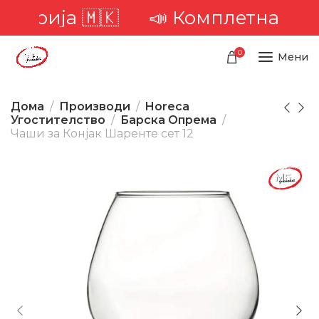
торија 🇲🇰
📣 Комплетна достав
0
Мени
Дома
Производи
Horeca
Угостителство
Барска Опрема
Чаши за Конјак Шаренте сет 12
-22%