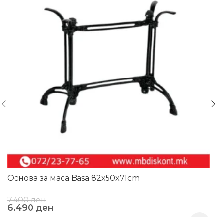
Основa за маса Basa 82x50x71cm
7.400
ден
6.490
ден