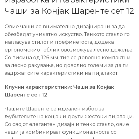
Чаши за Конјак Шаренте сет 12
Овие чаши се внимателно дизајнирани за да
обезбедат уникатно искуство. Тенкото стакло го
нагласува стилот и префинетоста, додека
ергономскиот облик овозможува лесно држење.
Со висина од 126 мм, тие се доволно компактни
за лесно ракување, но доволно големи за да ги
задржат сите карактеристики на пијалакот.
Клучни карактеристики: Чаши за Конјак
Шаренте сет 12
Чашите Шаренте се идеален избор за
љубителите на конјак и други жестоки пијалаци.
Со својот елегантен дизајн и тенко стакло, овие
чаши ја комбинираат функционалноста со