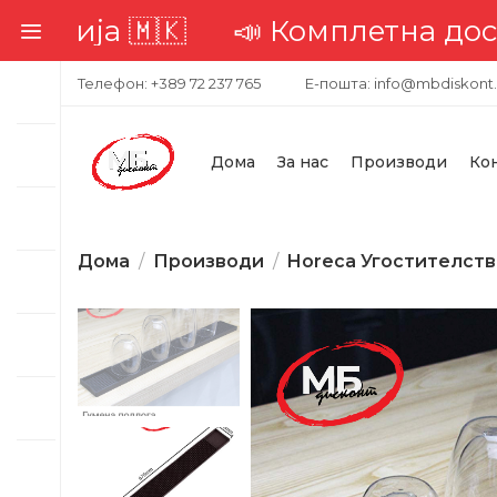
 Комплетна достава низ целата
Телефон: +389 72 237 765
Е-пошта: info@mbdiskont
Дома
За нас
Производи
Ко
Дома
Производи
Horeca Угостителст
-23%