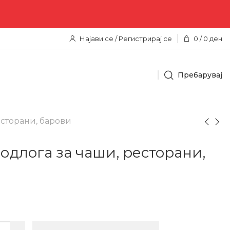
остава низ целата територија 
Најави се / Регистрирај се
0
/
0
ден
Пребарувај
есторани, барови
одлога за чаши, ресторани,
н