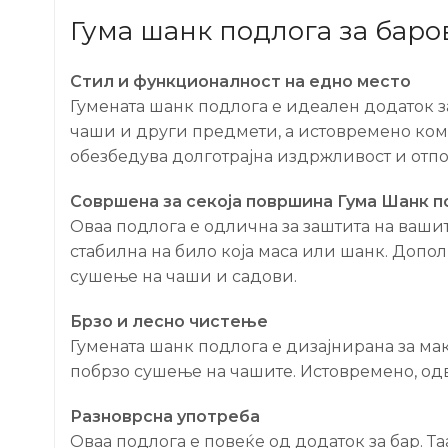
Гума шанк подлога за баро
Стил и функционалност на едно место
Гумената шанк подлога е идеален додаток за
чаши и други предмети, а истовремено комп
обезбедува долготрајна издржливост и отпо
Совршена за секоја површина Гума Шанк п
Оваа подлога е одлична за заштита на ваши
стабилна на било која маса или шанк. Допо
сушење на чаши и садови.
Брзо и лесно чистење
Гумената шанк подлога е дизајнирана за мак
побрзо сушење на чашите. Истовремено, одв
Разноврсна употреба
Оваа подлога е повеќе од додаток за бар. Т