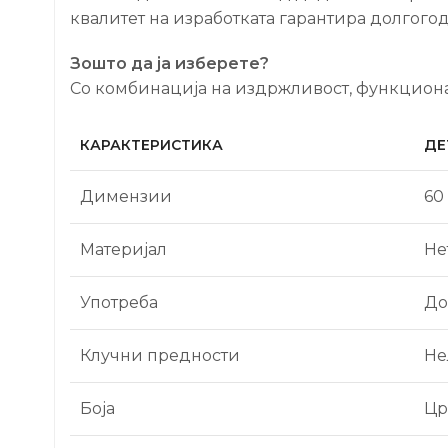
квалитет на изработката гарантира долгого
Зошто да ја изберете?
Со комбинација на издржливост, функционал
КАРАКТЕРИСТИКА
ДЕ
Димензии
60
Материјал
Не
Употреба
До
Клучни предности
Не
Боја
Цр