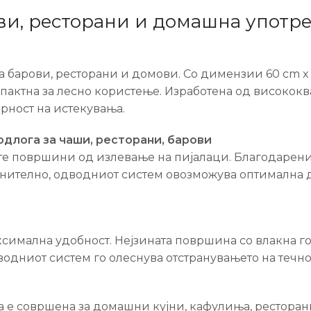
ви, ресторани и домашна употр
 барови, ресторани и домови. Со димензии 60 cm x 1
актна за лесно користење. Изработена од висококв
рност на истекувања.
одлога за чаши, ресторани, барови
те површини од излевање на пијалаци. Благодарение
лнително, одводниот систем овозможува оптимална д
симална удобност. Нејзината површина со влакна го 
одниот систем го олеснува отстранувањето на течн
аа е совршена за домашни кујни, кафулиња, рестора