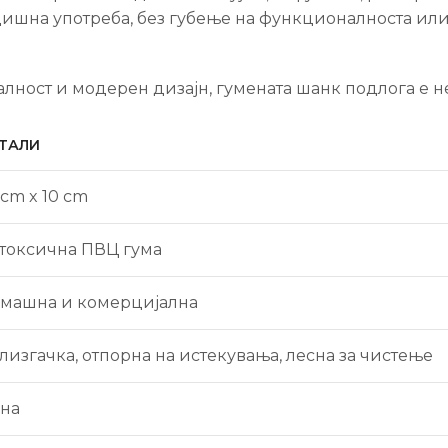
дишна употреба, без губење на функционалноста или
ност и модерен дизајн, гумената шанк подлога е не
ТАЛИ
 cm x 10 cm
токсична ПВЦ гума
машна и комерцијална
лизгачка, отпорна на истекувања, лесна за чистење
на