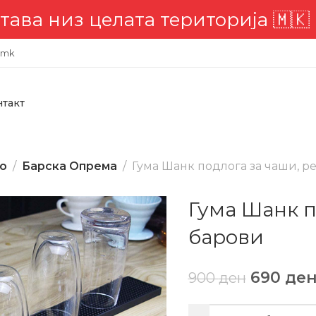
 територија 🇲🇰
📣 Комплетна д
.mk
нтакт
во
Барска Опрема
Гума Шанк подлога за чаши, р
Гума Шанк п
барови
690
де
900
ден