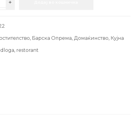
Додај во кошничка
22
остителство
,
Барска Опрема
,
Домаќинство
,
Кујна
dloga
,
restorant