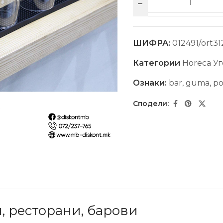
ШИФРА:
012491/ort31
Категории
Horeca Уг
Ознаки:
bar
,
guma
,
po
, ресторани, барови