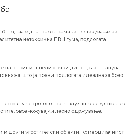
еба
0 cm, таа е доволно голема за поставување на
алитетна нетоксична ПВЦ гума, подлогата
 на нејзиниот нелизгачки дизајн, таа останува
ренажа, што ја прави подлогата идеална за брзо
поттикнува протокот на воздух, што резултира со
остите, овозможувајќи лесно одржување.
ни и други угостителски објекти. Комерцијалниот