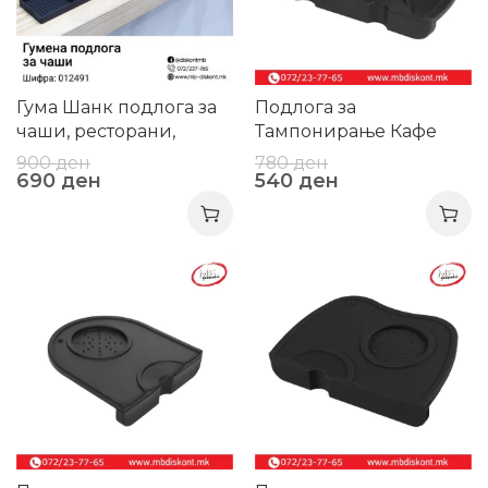
Гума Шанк подлога за
Подлога за
чаши, ресторани,
Тaмпонирање Кафе
барови
900
ден
780
ден
690
ден
540
ден
-30%
-23%