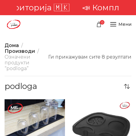
 територија 🇲🇰
📣 Комплетна 
0
Мени
Дома
Производи
Означени
Ги прикажувам сите 8 резултати
продукти
“podloga”
podloga
-23%
-31%