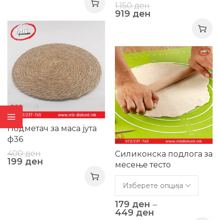
1.150
ден
919
ден
-50%
-1%
Подметач за маса јута
ф36
400
ден
Силиконска подлога за
199
ден
месење тесто
179
ден
–
449
ден