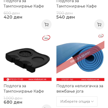
Подлога за
Подлога за
Тампонирање Кафе
Тампонирање Кафе
“Solo”
“Barista”
600
ден
700
ден
420
ден
540
ден
-32%
-20%
ПРОДАДЕНО!
Подлога за
Подлога нелизгачка за
Тампонирање Кафе
вежбање јога
“Toto”
1.000
ден
680
ден