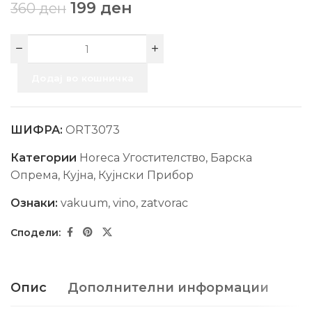
199
ден
360
ден
Додај во кошничка
ШИФРА:
ORT3073
Категории
Horeca Угостителство
,
Барска
Опрема
,
Кујна
,
Кујнски Прибор
Ознаки:
vakuum
,
vino
,
zatvorac
Опис
Дополнителни информации