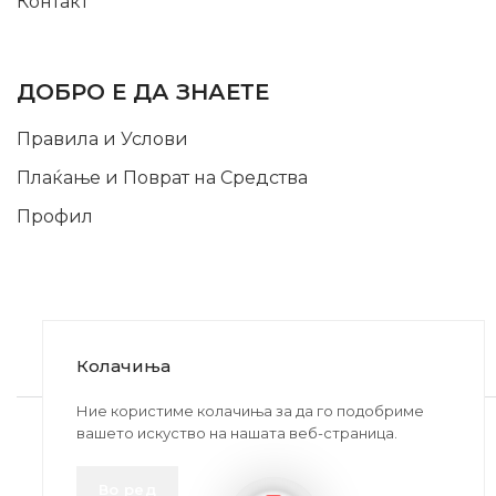
Контакт
INFORMATION
ДОБРО Е ДА ЗНАЕТЕ
Правила и Услови
Плаќање и Поврат на Средства
Профил
Колачиња
2020-2024 © MB DISKONT. Изработено од
Ние користиме колачиња за да го подобриме
вашето искуство на нашата веб-страница.
БРАМИТ ДООЕЛ
Прикажените цени се со вклучен ДДВ
Во ред