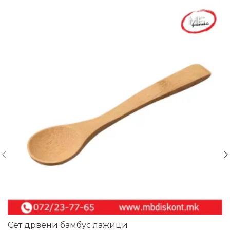
Сет дрвени бамбус лажици