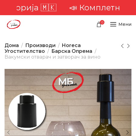
рија 🇲🇰
📣 Комплетна достава
0
Мени
Дома
Производи
Horeca
Угостителство
Барска Опрема
Вакумски отварач и затворач за вино
-45%