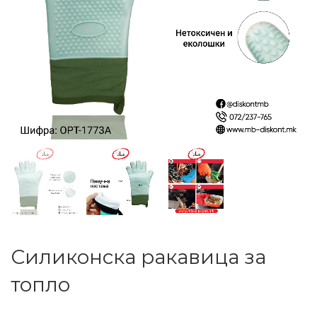
Силиконска ракавица за
топло