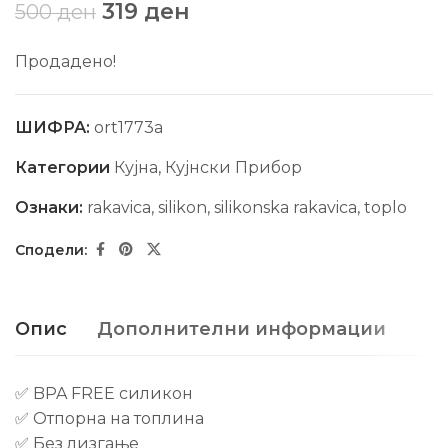
319
ден
500
ден
Продадено!
ШИФРА:
ort1773a
Категории
Кујна
,
Кујнски Прибор
Ознаки:
rakavica
,
silikon
,
silikonska rakavica
,
toplo
Опис
Дополнителни информации
✅ BPA FREE силикон
✅ Отпорна на топлина
✅ Без лизгање