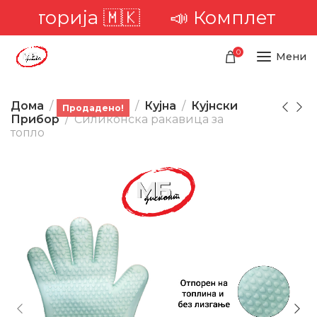
риторија 🇲🇰
📣 Комплетна дост
0
Мени
Дома
Производи
Кујна
Кујнски
Продадено!
Прибор
Силиконска ракавица за
топло
-36%