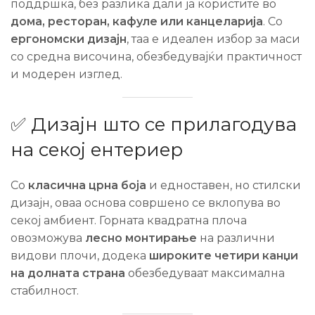
поддршка, без разлика дали ја користите во
дома, ресторан, кафуле или канцеларија
. Со
ергономски дизајн
, таа е идеален избор за маси
со средна височина, обезбедувајќи практичност
и модерен изглед.
✅ Дизајн што се прилагодува
на секој ентериер
Со
класична црна боја
и едноставен, но стилски
дизајн, оваа основа совршено се вклопува во
секој амбиент. Горната квадратна плоча
овозможува
лесно монтирање
на различни
видови плочи, додека
широките четири канџи
на долната страна
обезбедуваат максимална
стабилност.