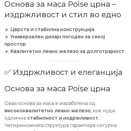
Основа за маса Poise црна –
издржливост и стил во едно
🔹
Цврста и стабилна конструкција
🔹
Универзален дизајн погоден за секој
простор
🔹
Квалитетно леано железо за долготрајност
✅ Издржливост и елеганција
Основа за маса Poise црна
Оваа основа за маса е изработена од
висококвалитетно леано железо
, кое нуди
одлична
стабилност и издржливост
.
Четириножната структура гарантира сигурна