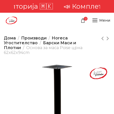
ериторија 🇲🇰
📣 Комплетна дос
0
Мени
Дома
Производи
Horeca
Угостителство
Барски Маси и
Плотни
Основа за маса Poise црна
62x62x94cm
-23%