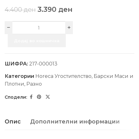
3.390
ден
4.400
ден
Додај во кошничка
ШИФРА:
217-000013
Категории
Horeca Угостителство
,
Барски Маси и
Плотни
,
Разно
Опис
Дополнителни информации