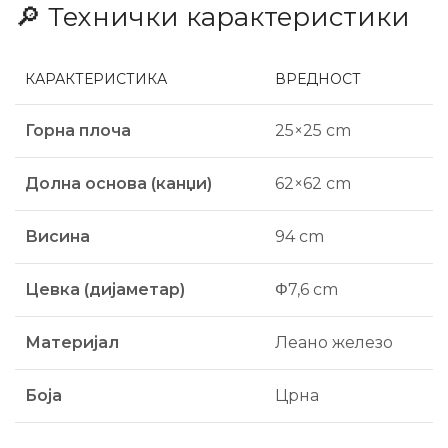
🔎 Технички карактеристики
КАРАКТЕРИСТИКА
ВРЕДНОСТ
Горна плоча
25×25 cm
Долна основа (канџи)
62×62 cm
Висина
94 cm
Цевка (дијаметар)
Φ7,6 cm
Материјал
Леано железо
Боја
Црна