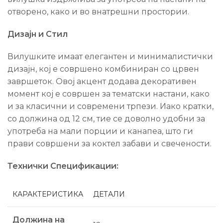
отворено, како и во внатрешни простории.
Дизајн и Стил
Вилушките имаат елегантен и минималистички
дизајн, кој е совршено комбиниран со црвен
завршеток. Овој акцент додава декоративен
момент кој е совршен за тематски настани, како
и за класични и современи трпези. Иако кратки,
со должина од 12 см, тие се доволно удобни за
употреба на мали порции и канапеа, што ги
прави совршени за коктел забави и свечености.
Технички Спецификации:
КАРАКТЕРИСТИКА
ДЕТАЛИ
Должина на