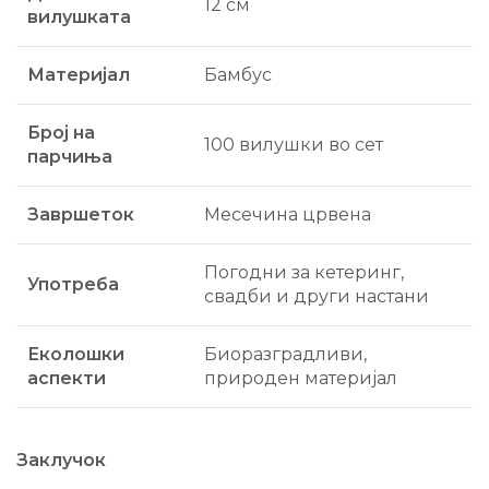
12 см
вилушката
Материјал
Бамбус
Број на
100 вилушки во сет
парчиња
Завршеток
Месечина црвена
Погодни за кетеринг,
Употреба
свадби и други настани
Еколошки
Биоразградливи,
аспекти
природен материјал
Заклучок