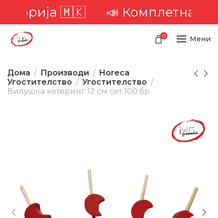
иторија 🇲🇰
📣 Комплетна доста
0
Мени
Дома
Производи
Horeca
Угостителство
Угостителство
Вилушка кетеринг 12 см сет 100 бр
-25%