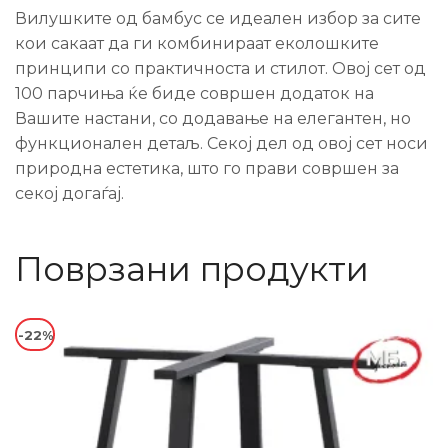
Вилушките од бамбус се идеален избор за сите
кои сакаат да ги комбинираат еколошките
принципи со практичноста и стилот. Овој сет од
100 парчиња ќе биде совршен додаток на
Вашите настани, со додавање на елегантен, но
функционален детаљ. Секој дел од овој сет носи
природна естетика, што го прави совршен за
секој догаѓај.
Поврзани продукти
-22%