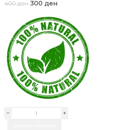
300
ден
400
ден
Додај во кошничка