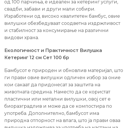
од 100 парчиња, е идеален за кетеринг услуги,
свадби, забави и други мали собири.
Изработени од високо квалитетен бамбус, овие
вилушки обезбедуваат соодветна издржливост
и стабилност за консумирање на различни
видови храна.
Екологичност и Практичност Вилушка
Кетеринг 12 см Сет 100 бр
Бамбусот е природен и обновлив материјал, што
ги прави овие вилушки одличен избор за оние
кои сакаат да придонесат за заштита на
животната средина. Наместо да се користат
пластични или метални вилушки, овој сет е
биоразградлив и може да се компостира по
употреба. Дополнително, бамбусот има
природна отпорност на влага, што ја прави оваа
вилушка издржлива за употреба на настани на