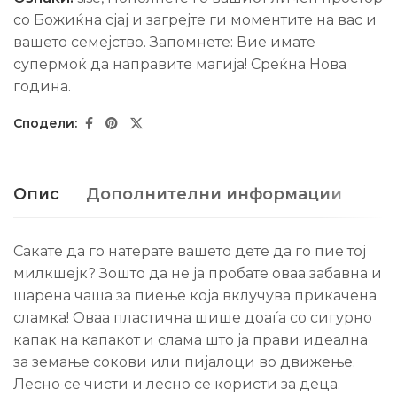
со Божиќна сјај и загрејте ги моментите на вас и
вашето семејство. Запомнете: Вие имате
супермоќ да направите магија! Среќна Нова
гoдина.
Опис
Дополнителни информации
Сакате да го натерате вашето дете да го пие тој
милкшејк? Зошто да не ја пробате оваа забавна и
шарена чаша за пиење која вклучува прикачена
сламка! Оваа пластична шише доаѓа со сигурно
капак на капакот и слама што ја прави идеална
за земање сокови или пијалоци во движење.
Лесно се чисти и лесно се користи за деца.