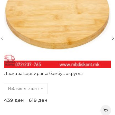
Даска за сервирање бамбус округла
439
ден
–
619
ден