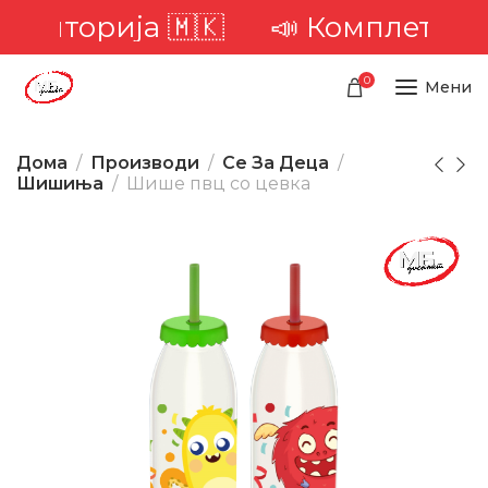
ериторија 🇲🇰
📣 Комплетна до
0
Мени
Дома
Производи
Се За Деца
Шишиња
Шише пвц со цевка
-31%