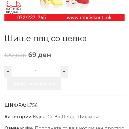
Шише пвц со цевка
69
ден
100
ден
Додај во кошничка
ШИФРА:
L756
Категории
Кујна
,
Се За Деца
,
Шишиња
Ознаки:
sise
,
Пополнете го вашиот личен простор