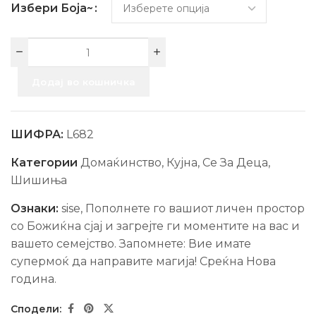
Избери Боја~
Додај во кошничка
ШИФРА:
L682
Категории
Домаќинство
,
Кујна
,
Се За Деца
,
Шишиња
Ознаки:
sise
,
Пополнете го вашиот личен простор
со Божиќна сјај и загрејте ги моментите на вас и
вашето семејство. Запомнете: Вие имате
супермоќ да направите магија! Среќна Нова
гoдина.