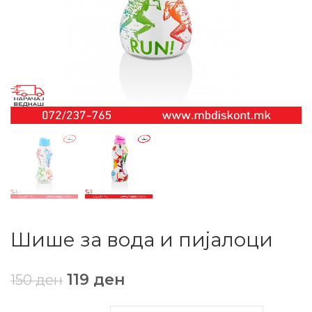
Шише за вода и пијалоци
119
ден
150
ден