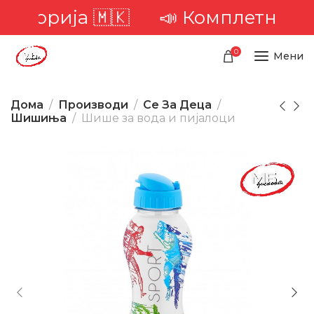
иторија 🇲🇰
📣 Комплетна дост
0
Мени
Дома
Производи
Се За Деца
Шишиња
Шише за вода и пијалоци
-21%