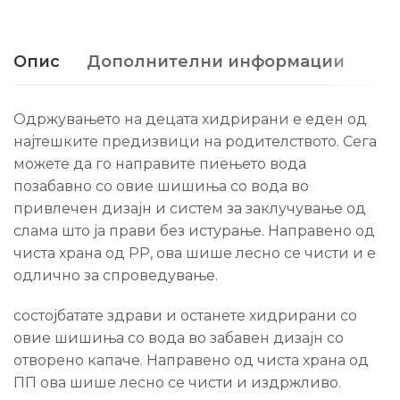
Опис
Дополнителни информации
Одржувањето на децата хидрирани е еден од
најтешките предизвици на родителството.
Сега
можете да го направите пиењето вода
позабавно со овие шишиња со вода во
привлечен дизајн и систем за заклучување од
слама што ја прави без истурање.
Направено од
чиста храна од PP, ова шише лесно се чисти и е
одлично за спроведување.
состојбатате здрави и останете хидрирани со
овие шишиња со вода во забавен дизајн со
отворено капаче.
Направено од чиста храна од
ПП ова шише лесно се чисти и издржливо.