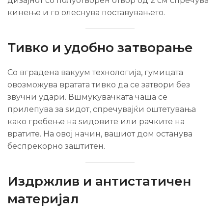
дизајнот со полуотворен отвор од 2 см спречува
кинење и го олеснува поставувањето.
Тивко и удобно затворање
Со вградена вакуум технологија, гумицата
овозможува вратата тивко да се затвори без
звучни удари. Вшмукувачката чаша се
прилепува за ѕидот, спречувајќи оштетувања
како гребење на ѕидовите или рачките на
вратите. На овој начин, вашиот дом останува
беспрекорно заштитен.
Издржлив и антистатичен
материјал