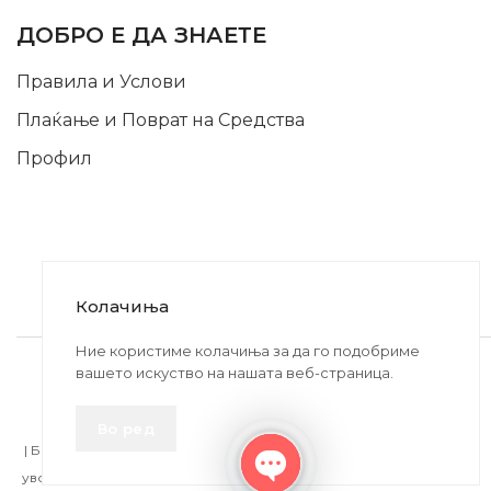
ДОБРО Е ДА ЗНАЕТЕ
Правила и Услови
Плаќање и Поврат на Средства
Профил
Колачиња
2020-2024 © MB DISKONT. Изработено од
Ние користиме колачиња за да го подобриме
вашето искуство на нашата веб-страница.
БРАМИТ ДООЕЛ
Прикажените цени се со вклучен ДДВ
Во ред
| БРАЌА МИНКОВИ 57, 2400 СТРУМИЦА | ДПТУ
БРАМИТ
ДООЕЛ
увоз-извоз Струмица Д.Б.: MK4027005146330 | ЕМБС: 6030530 |