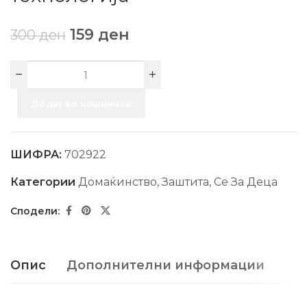
159
ден
300
ден
Додај во кошничка
ШИФРА:
702922
Категории
Домаќинство
,
Заштита
,
Се За Деца
Опис
Дополнителни информации