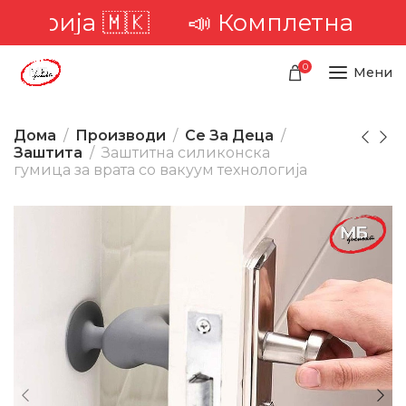
рија 🇲🇰
📣 Комплетна достава
0
Мени
Дома
Производи
Се За Деца
Заштита
Заштитна силиконска
гумица за врата со вакуум технологија
-47%