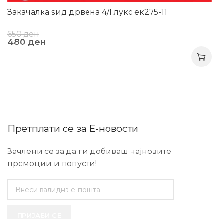
Закачалка ѕид дрвена 4/1 лукс ек275-11
650
ден
480
ден
Претплати се за Е-новости
Зачлени се за да ги добиваш најновите
промоции и попусти!
ПРИЈАВИ СЕ