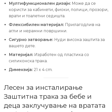
Мултифункционален дизајн:
Може да се
користи за кабинети, фиоки, полици, прозори,
врати и тоалетни седишта.
Флексибилен материјал:
Прилагодлив на
агли и нерамни површини.
Сигурно затворање:
Нуди висока заштита за
вашето дете.
Материјал:
Изработен од пластика со
силиконска трака.
Димензија:
21 x 4 cm.
Лесен за инсталирање
Заштитна трака за бебе и
деца заклучување на вратата