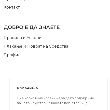
Контакт
INFORMATION
ДОБРО Е ДА ЗНАЕТЕ
Правила и Услови
Плаќање и Поврат на Средства
Профил
Колачиња
2020-2024 © MB DISKONT. Изработено од
Ние користиме колачиња за да го подобриме
вашето искуство на нашата веб-страница.
БРАМИТ ДООЕЛ