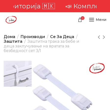
ериторија 🇲🇰
📣 Комплетна до
0
Мени
Дома
Производи
Се За Деца
Заштита
Заштитна трака за бебе и
деца заклучување на вратата за
безбедност сет 3/1
-34%