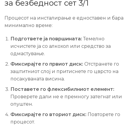
за безбедност сет 3/1
Процесот на инсталирање е едноставен и бара
минимално време:
Подгответе ја површината:
Темелно
исчистете ја со алкохол или средство за
одмастување.
Фиксирајте го првиот диск:
Отстранете го
заштитниот слој и притиснете го цврсто на
посакуваната висина.
Поставете го флексибилниот елемент:
Проверете дали не е премногу затегнат или
опуштен.
Фиксирајте го вториот диск:
Повторете го
процесот.