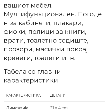
вашиот мебел.
Мултифункционален. Погоде
н за кабинети, плакари,
фиоки, полици за книги,
врати, тоалетно седиште,
прозори, масички покрај
кревети, тоалети итн.
Табела со главни
карактеристики
КАРАКТЕРИСТИКА
ДЕТАЛИ
Димензија
21 x 4 cm