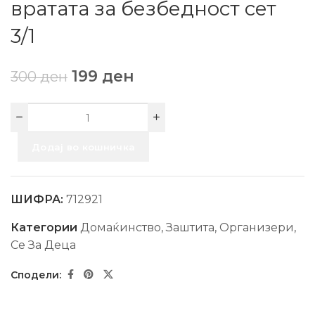
вратата за безбедност сет
3/1
199
ден
300
ден
Додај во кошничка
ШИФРА:
712921
Категории
Домаќинство
,
Заштита
,
Организери
,
Се За Деца