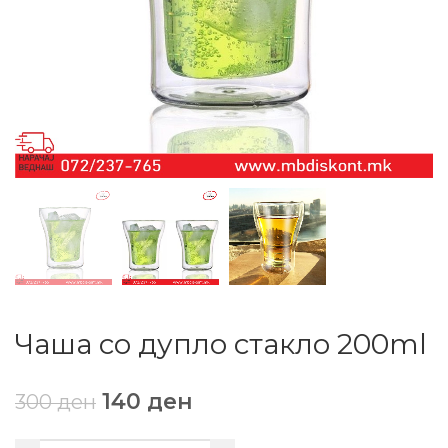
Чаша со дупло стакло 200ml
140
ден
300
ден