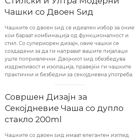
Стилски и Ултра Модерни
Чашки со Двоен Ѕид
Чашките со двоен ѕид се идеален избор за оние
кои бараат комбинација од функционалност и
стил. Со супериорен дизајн, овие чашки се
создадени за да ги направат вашите пијалаци
уште попривлечни. Двојниот ѕид обезбедува
издржливост и изолација, правејќи ги чашките
практични и безбедни за секојдневна употреба.
Совршен Дизајн за
Секојдневие Чаша со дупло
стакло 200ml
Чашките со двоен ѕид имаат елегантен изглед