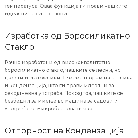
температура. Оваа функција ги прави чашките
идеални за сите сезони.
Изработка од Боросиликатно
Стакло
Рачно изработени од висококвалитетно
боросиликатно стакло, чашките се лесни, но
цврсти и издржливи. Тие се отпорни на топлина
и кондензација, што ги прави идеални за
секојдневна употреба. Покрај тоа, чашките се
безбедни за миење во машина за садови и
употреба во микробранова печка.
Отпорност на Кондензација