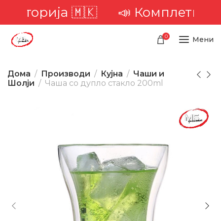
риторија 🇲🇰
📣 Комплетна дос
0
Мени
Дома
Производи
Кујна
Чаши и
Шолји
Чаша со дупло стакло 200ml
-53%