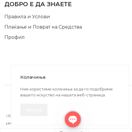
ДОБРО Е ДА ЗНАЕТЕ
Правила и Услови
Плаќање и Поврат на Средства
Профил
Колачиња
2020-2024 © MB DISKONT. Изработено од
Ние користиме колачиња за да го подобриме
вашето искуство на нашата веб-страница.
БРАМИТ ДООЕЛ
Прикажените цени се со вклучен ДДВ
Во ред
| БРАЌА МИНКОВИ 57, 2400 СТРУМИЦА | ДПТУ
БРАМИТ
ДООЕЛ
увоз-извоз Струмица Д.Б.: MK4027005146330 | ЕМБС: 6030530 |
Open