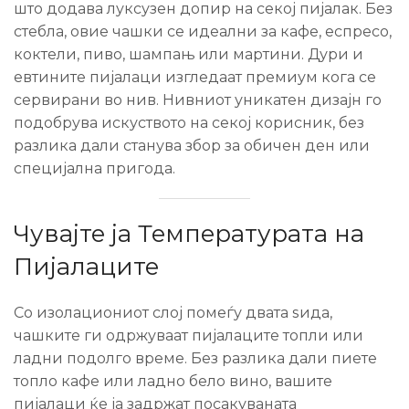
што додава луксузен допир на секој пијалак. Без
стебла, овие чашки се идеални за кафе, еспресо,
коктели, пиво, шампањ или мартини. Дури и
евтините пијалаци изгледаат премиум кога се
сервирани во нив. Нивниот уникатен дизајн го
подобрува искуството на секој корисник, без
разлика дали станува збор за обичен ден или
специјална пригода.
Чувајте ја Температурата на
Пијалаците
Со изолациониот слој помеѓу двата ѕида,
чашките ги одржуваат пијалаците топли или
ладни подолго време. Без разлика дали пиете
топло кафе или ладно бело вино, вашите
пијалаци ќе ја задржат посакуваната