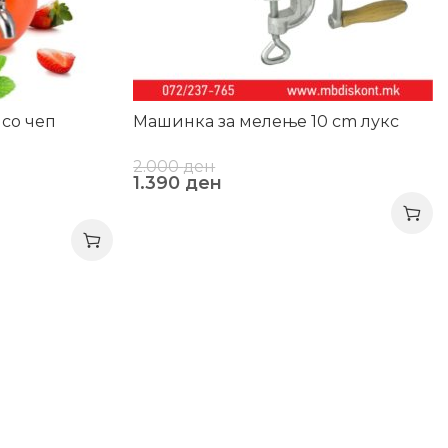
 со чеп
Машинка за мелење 10 cm лукс
2.000
ден
1.390
ден