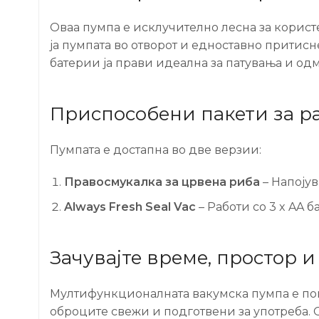
Оваа пумпа е исклучително лесна за користе
ја пумпата во отвoрот и едноставно притисн
батерии ја прави идеална за патувања и од
Приспособени пакети за р
Пумпата е достапна во две верзии:
Правосмукалка за црвена риба
– Напојув
Always Fresh Seal Vac
– Работи со 3 x AA ба
Зачувајте време, простор и
Мултифункционалната вакумска пумпа е пове
оброците свежи и подготвени за употреба. О