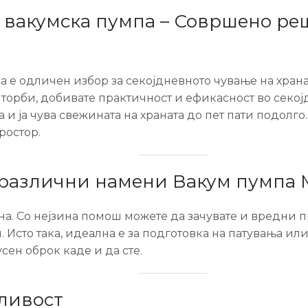
акумска пумпа – Совршено реш
 одличен избор за секојдневното чување на храна и
 торби, добивате практичност и ефикасност во секој
 и ја чува свежината на храната до пет пати подолго
ростор.
 различни намени Вакум пумпа
на. Со нејзина помош можете да зачувате и вредни п
Исто така, идеална е за подготовка на патувања или
сен оброк каде и да сте.
ливост