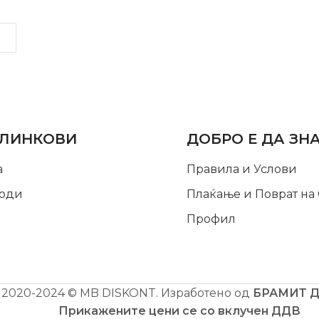
LINKS
INFORMATION
 ЛИНКОВИ
ДОБРО Е ДА ЗН
а
Правила и Услови
оди
Плаќање и Поврат на
Профил
2020-2024 © MB DISKONT. Изработено од
БРАМИТ 
Прикажените цени се со вклучен ДДВ