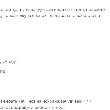
 специјалните вакуумски кеси со патент, поврзете
ајн овозможува лесно складирање, а работата на
д 30 ЕУР.
cm).
анирате начинот на исхрана, зачувувајќи ги
дност, здравје и економичност.