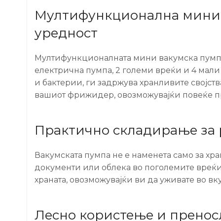
Мултифункционална мини в
уредност
Мултифункционалната мини вакумска пумпа е
електрична пумпа, 2 големи вреќи и 4 мали
и бактерии, ги задржува хранливите својства
вашиот фрижидер, овозможувајќи повеќе п
Практично складирање за
Вакумската пумпа не е наменета само за хра
документи или облека во поголемите вреќи. 
храната, овозможувајќи ви да уживате во вку
Лесно користење и пренос