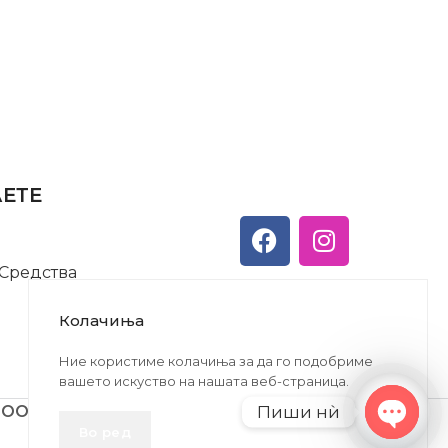
АЕТЕ
 Средства
Колачиња
Ние користиме колачиња за да го подобриме
вашето искуство на нашата веб-страница.
Пиши нѝ
ДООЕЛ
Во ред
Open