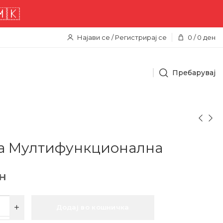

Најави се / Регистрирај се
0
/
0
ден
Пребарувај
а Мултифункционална
н
Додај во кошничка