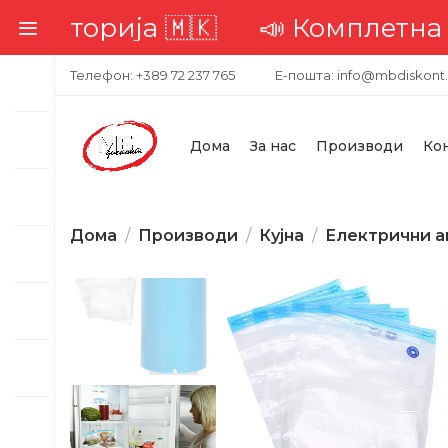
риторија 🇲🇰
📣 Комплетна дос
Телефон: +389 72 237 765
Е-пошта: info@mbdiskont
Дома
За нас
Производи
Ко
Дома
Производи
Кујна
Електрични а
-32%