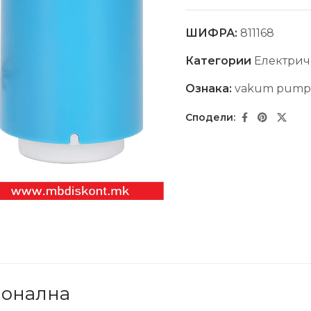
ШИФРА:
811168
Категории
Електрич
Ознака:
vakum pumpa-
ионална