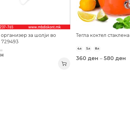
организер за шолји во
Тегла коктел стаклена
 729493
4л
5л
8л
н
ен
360
ден
–
580
ден