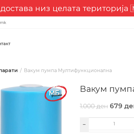
тава низ целата територија 🇲
.mk
нтакт
парати
Вакум пумпа Мултифункционална
Вакум пумп
679
де
1.000
ден