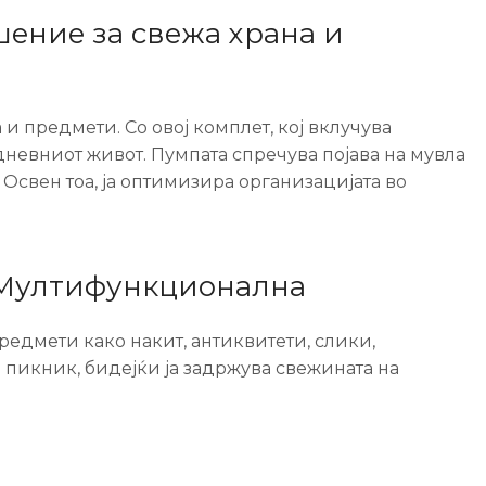
ение за свежа храна и
 предмети. Со овој комплет, кој вклучува
дневниот живот. Пумпата спречува појава на мувла
. Освен тоа, ја оптимизира организацијата во
 Мултифункционална
редмети како накит, антиквитети, слики,
 пикник, бидејќи ја задржува свежината на