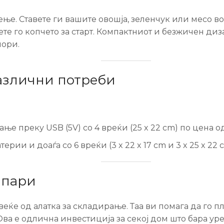
ње. Ставете ги вашите овошја, зеленчук или месо во
ете го копчето за старт. Компактниот и безжичен диз
мори.
азлични потреби
ање преку USB (5V) со 4 вреќи (25 x 22 cm) по цена о
терии и доаѓа со 6 вреќи (3 x 22 x 17 cm и 3 x 25 x 22 
 пари
ќе од алатка за складирање. Таа ви помага да го пл
ва е одлична инвестиција за секој дом што бара уре