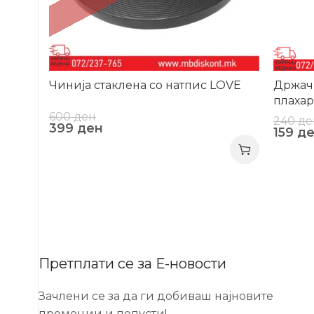
Чинија стаклена со натпис LOVE
Држач 
плахар
600
ден
240
де
399
ден
159
д
Претплати се за Е-новости
Зачлени се за да ги добиваш најновите
промоции и попусти!