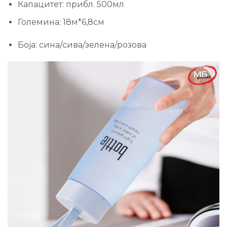
Капацитет: прибл. 500мл
Големина: 18м*6,8см
Боја: сина/сива/зелена/розова