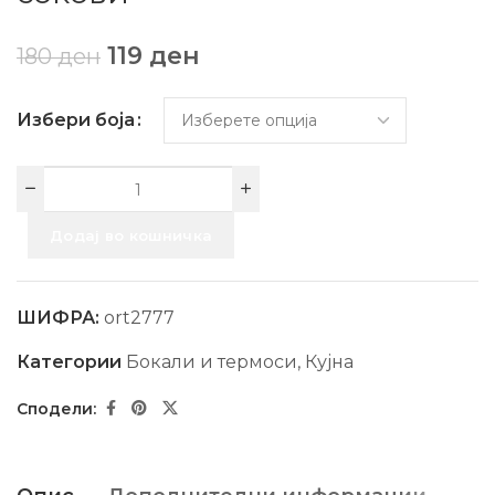
119
ден
180
ден
Избери боја
Додај во кошничка
ШИФРА:
ort2777
Категории
Бокали и термоси
,
Кујна