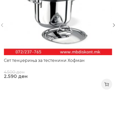
Сет тенџериња за тестенини Хофман
4.500
ден
2.590
ден