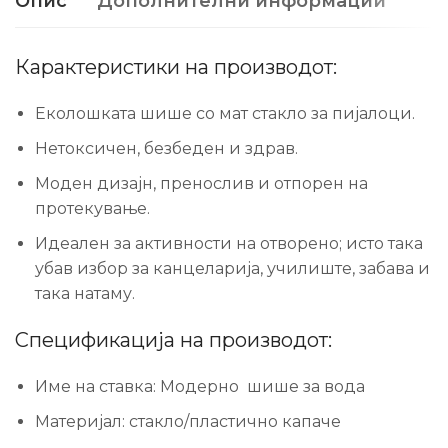
Опис
Дополнителни информации
Карактеристики на производот:
Еколошката шише со мат стакло за пијалоци.
Нетоксичен, безбеден и здрав.
Моден дизајн, пренослив и отпорен на
протекување.
Идеален за активности на отворено; исто така
убав избор за канцеларија, училиште, забава и
така натаму.
Спецификација на производот:
Име на ставка: Модерно шише за вода
Материјал: стакло/пластично капаче