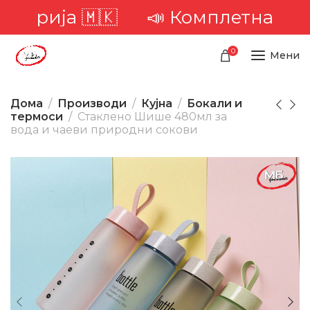
ја 🇲🇰
📣 Комплетна достава н
0
Мени
Дома
Производи
Кујна
Бокали и
термоси
Стаклено Шише 480мл за
вода и чаеви природни сокови
-34%