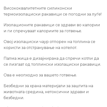
Висококвалитетните силиконски
термоизолациски ракавици се погодни за луѓе!
Изолационите ракавици се здрави во калории
и ги спречуваат калориите за готвење.
Овој изолациски чаур отпорен на топлина се
користи за отстранување на котелот.
Палма жица е дизајнирана да спречи котли да
се лизгаат од топлински изолациски ракавици.
Ова е неопходно за вашето готвење.
Безбедни за храна материјали за заштита на
животната средина, нетоксични здрави и
безбедни.