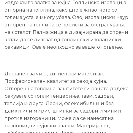
издржлива алатка за кујна. Топлинска изолација
отпорна на топлина, како што е животното со
голема уста, е многу убава. Овој изолациски чаур
отпорен на топлина се користи за отстранување
на котелот. Палма жица е дизајнирана да спречи
котли да се лизгаат од топлински изолациски
ракавици. Ова е неопходно за вашето готвење.
Достапен за чист, хигиенски материјал.
Професионален квалитет за секоја кујна.
Отпорен на топлина, заштитете ги рацете додека
ракувате со топли тенџериња, тави, садови,
тепсија и друго. Лесни, флексибилни и без
дамки или мирис, штипки за садови и чинии
против изгореници. Може да се нанесат на
разновидни кујнски алатки. Материјал од