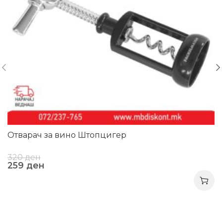
Отварач за вино Штопцигер
320
ден
259
ден