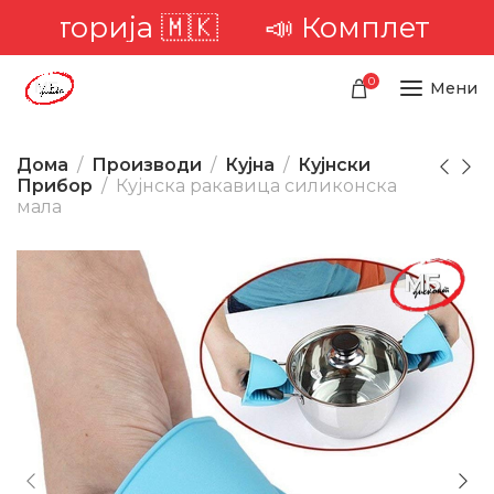
иторија 🇲🇰
📣 Комплетна дост
0
Мени
Дома
Производи
Кујна
Кујнски
Прибор
Кујнска ракавица силиконска
мала
-43%