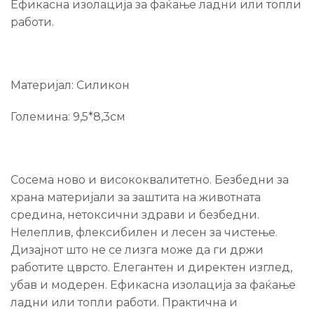
Ефикасна изолација за фаќање ладни или топли
работи.
Материјал: Силикон
Големина: 9,5*8,3см
Сосема ново и висококвалитетно. Безбедни за
храна материјали за заштита на животната
средина, нетоксични здрави и безбедни.
Нелеплив, флексибилен и лесен за чистење.
Дизајнот што не се лизга може да ги држи
работите цврсто. Елегантен и директен изглед,
убав и модерен. Ефикасна изолација за фаќање
ладни или топли работи. Практична и