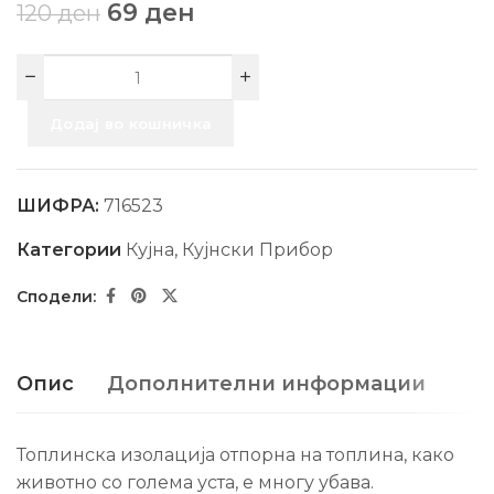
69
ден
120
ден
Додај во кошничка
ШИФРА:
716523
Категории
Кујна
,
Кујнски Прибор
Опис
Дополнителни информации
Топлинска изолација отпорна на топлина, како
животно со голема уста, е многу убава.