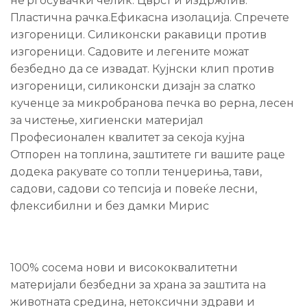
не’рѓосувачки челик. Цврст и издржлив.
Пластична рачка.Ефикасна изолација. Спречете
изгореници. Силиконски ракавици против
изгореници. Садовите и легените можат
безбедно да се извадат. Кујнски клип против
изгореници, силиконски дизајн за слатко
кученце за микробранова печка во рерна, лесен
за чистење, хигиенски материјал
Професионален квалитет за секоја кујна
Отпорен на топлина, заштитете ги вашите раце
додека ракувате со топли тенџериња, тави,
садови, садови со тепсија и повеќе лесни,
флексибилни и без дамки Мирис
100% сосема нови и висококвалитетни
материјали безбедни за храна за заштита на
животната средина, нетоксични здрави и