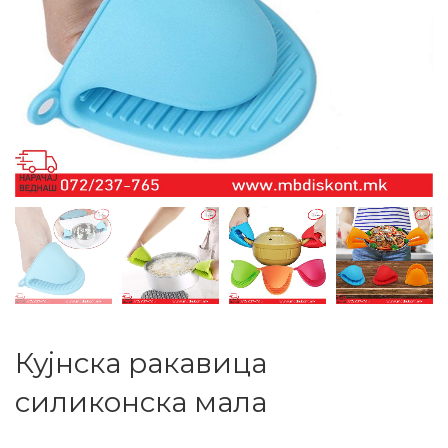
Кујнска ракавица
силиконска мала