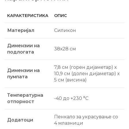
КАРАКТЕРИСТИКА
ОПИС
Материјал
Силикон
Димензии на
38х28 см
подлогата
7,8 см (горен дијаметар) x
Димензии на
10,9 см (долен дијаметар) x
пумпата
5 см (висина)
Температурна
-40 до +230 °C
отпорност
Пенкало за украсување со
Додатоци
4 млазници