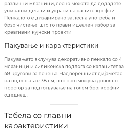
различни млазници, лесно можете да додадете
уникатни детали и украси на вашите крофни.
Пенкалото е дизајнирано за лесна употреба и
брзо чистење, што го прави идеален избор за
креативни кујнски проекти.
Пакување и карактеристики
Пакувањето вклучува декоративно пенкало со 4
млазници и силиконска подлога со капацитет за
48 кругови за печење. Надворешниот дијаметар
на подлогата е 38 см, што овозможува доволно
простор за подготвување на голем број крофни
одеднаш.
Табела со главни
карактеристики