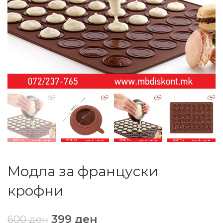
Модла за француски
крофни
399
ден
600
ден