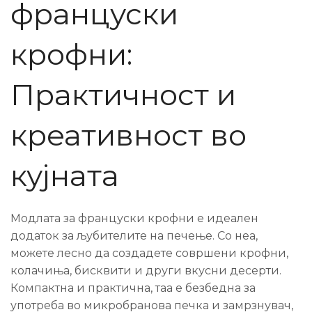
француски
крофни:
Практичност и
креативност во
кујната
Модлата за француски крофни е идеален
додаток за љубителите на печење. Со неа,
можете лесно да создадете совршени крофни,
колачиња, бисквити и други вкусни десерти.
Компактна и практична, таа е безбедна за
употреба во микробранова печка и замрзнувач,