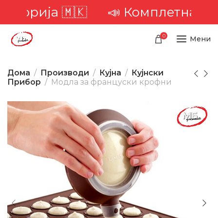
торија 🇲🇰
📣 Комплетна достав
0
Мени
Дома
Производи
Кујна
Кујнски
Прибор
Модла за француски крофни
-34%