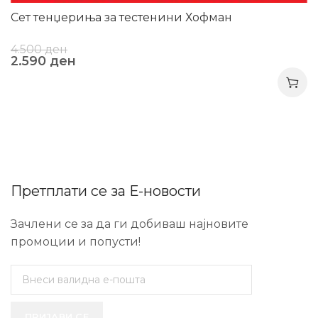
Сет тенџериња за тестенини Хофман
4.500
ден
2.590
ден
Претплати се за Е-новости
Зачлени се за да ги добиваш најновите
промоции и попусти!
ПРИЈАВИ СЕ