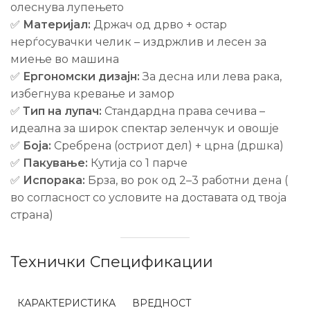
олеснува лупењето
✅
Материјал:
Држач од дрво + остар
нерѓосувачки челик – издржлив и лесен за
миење во машина
✅
Ергономски дизајн:
За десна или лева рака,
избегнува кревање и замор
✅
Тип на лупач:
Стандардна права сечива –
идеална за широк спектар зеленчук и овошје
✅
Боја:
Сребрена (остриот дел) + црна (дршка)
✅
Пакување:
Кутија со 1 парче
✅
Испорака:
Брза, во рок од 2–3 работни дена (
во согласност со условите на доставата од твоја
страна)
Технички Спецификации
КАРАКТЕРИСТИКА
ВРЕДНОСТ