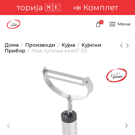
риторија 🇲🇰
📣 Комплетна дос
0
Мени
Дома
Производи
Кујна
Кујнски
Прибор
Нож лупење ек447-33
-41%