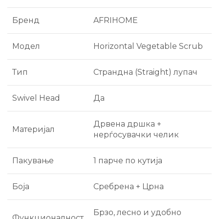
Бренд
AFRIHOME
Модел
Horizontal Vegetable Scrub
Тип
Страндна (Straight) лупач
Swivel Head
Да
Дрвена дршка +
Материјал
нерѓосувачки челик
Пакување
1 парче по кутија
Боја
Сребрена + Црна
Брзо, лесно и удобно
Функционалност