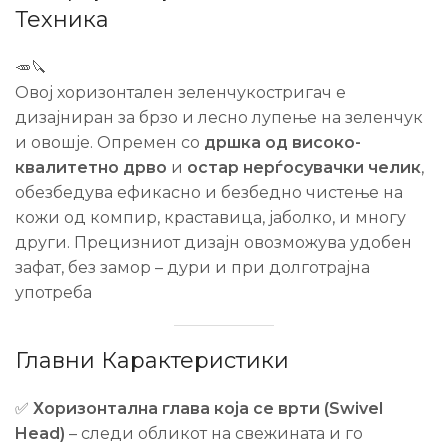
Техника
🥕🔪
Овој хоризонтален зеленчукостригач е
дизајниран за брзо и лесно лупење на зеленчук
и овошје. Опремен со
дршка од високо-
квалитетно дрво
и
остар нерѓосувачки челик
,
обезбедува ефикасно и безбедно чистење на
кожи од компир, краставица, јаболко, и многу
други. Прецизниот дизајн овозможува удобен
зафат, без замор – дури и при долготрајна
употреба
Главни Карактеристики
✅
Хоризонтална глава која се врти (Swivel
Head)
– следи обликот на свежината и го