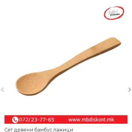
Сет дрвени бамбус лажици