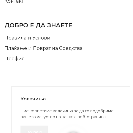
Контакт
INFORMATION
ДОБРО Е ДА ЗНАЕТЕ
Правила и Услови
Плаќање и Поврат на Средства
Профил
Колачиња
2020-2024 © MB DISKONT. Изработено од
Ние користиме колачиња за да го подобриме
вашето искуство на нашата веб-страница.
БРАМИТ ДООЕЛ
Прикажените цени се со вклучен ДДВ
Во ред