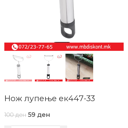
Нож лупење ек447-33
59
ден
100
ден