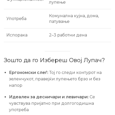
лупење
Комунална кујна, дома,
Употреба
патување
Испорака
2–3 работни дена
Зошто да го Избереш Овој Лупач?
Ергономски слеѓ:
Тој го следи контурот на
зеленчукот, правејќи лупењето брзо и без
напор
Идеален за десничари и левичари:
Се
чувствува пријатно при долгогодишна
употреба