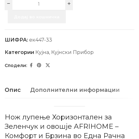
Додај во кошничка
ШИФРА:
ек447-33
Категории
Кујна
,
Кујнски Прибор
Опис
Дополнителни информации
Нож лупење Хоризонтален за
Зеленчук и овошје AFRIHOME –
Комфорт и Брзина во Една Рачна