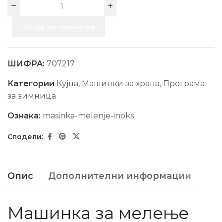
Додај во кошничка
ШИФРА:
707217
Категории
Кујна
,
Машинки за храна
,
Програма
за зимница
Ознака:
masinka-melenje-inoks
Опис
Дополнителни информации
Машинка за мелење