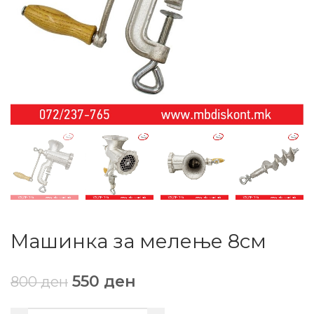
Машинка за мелење 8см
550
ден
800
ден