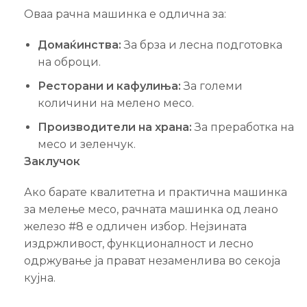
Оваа рачна машинка е одлична за:
Домаќинства:
За брза и лесна подготовка
на оброци.
Ресторани и кафулиња:
За големи
количини на мелено месо.
Производители на храна:
За преработка на
месо и зеленчук.
Заклучок
Ако барате квалитетна и практична машинка
за мелење месо, рачната машинка од леано
железо #8 е одличен избор. Нејзината
издржливост, функционалност и лесно
одржување ја прават незаменлива во секоја
кујна.