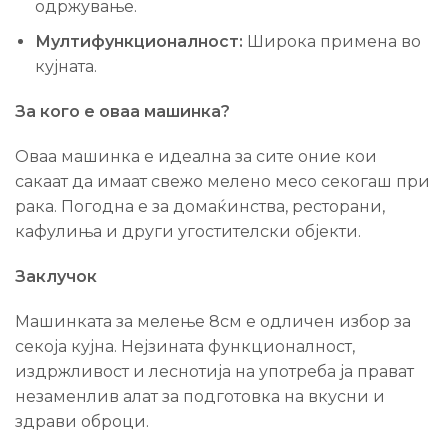
одржување.
Мултифункционалност:
Широка примена во
кујната.
За кого е оваа машинка?
Оваа машинка е идеална за сите оние кои
сакаат да имаат свежо мелено месо секогаш при
рака. Погодна е за домаќинства, ресторани,
кафулиња и други угостителски објекти.
Заклучок
Машинката за мелење 8см е одличен избор за
секоја кујна. Нејзината функционалност,
издржливост и леснотија на употреба ја прават
незаменлив алат за подготовка на вкусни и
здрави оброци.