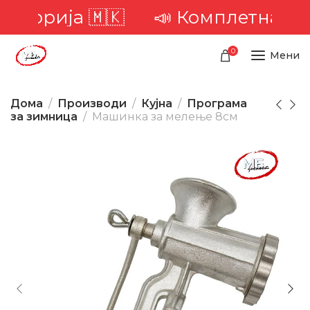
торија 🇲🇰
📣 Комплетна доста
0
Мени
Дома
Производи
Кујна
Програма
за зимница
Машинка за мелење 8см
-31%