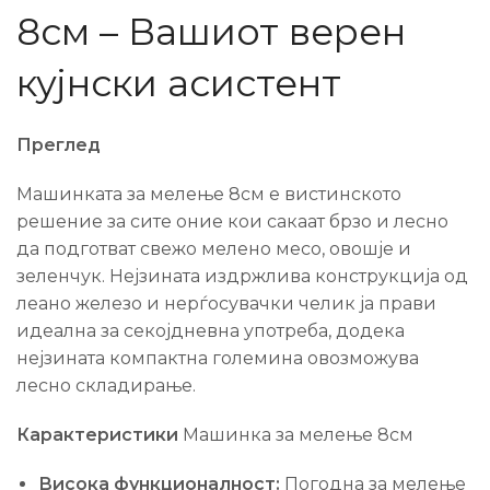
8см – Вашиот верен
кујнски асистент
Преглед
Машинката за мелење 8см е вистинското
решение за сите оние кои сакаат брзо и лесно
да подготват свежо мелено месо, овошје и
зеленчук. Нејзината издржлива конструкција од
леано железо и нерѓосувачки челик ја прави
идеална за секојдневна употреба, додека
нејзината компактна големина овозможува
лесно складирање.
Карактеристики
Машинка за мелење 8см
Висока функционалност:
Погодна за мелење