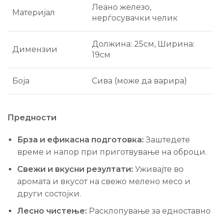
Леано железо,
Материјал
нерѓосувачки челик
Должина: 25см, Ширина:
Димензии
19см
Боја
Сива (може да варира)
Предности
Брза и ефикасна подготовка:
Заштедете
време и напор при приготвување на оброци.
Свежи и вкусни резултати:
Уживајте во
аромата и вкусот на свежо мелено месо и
други состојки.
Лесно чистење:
Расклопување за едноставно