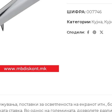
ШИФРА:
007746
Категории
Кујна
,
Куј
вања, поставки за осветленоста на екранот итн., бо
ата ставка. Во однос на големината, дозволете разл