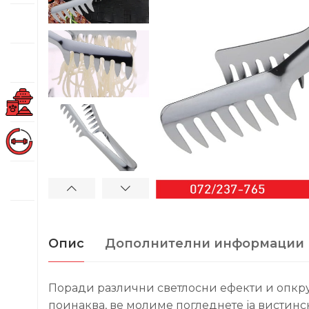
Опис
Дополнителни информации
Поради различни светлосни ефекти и опкружу
поинаква, ве молиме погледнете ја вистинск