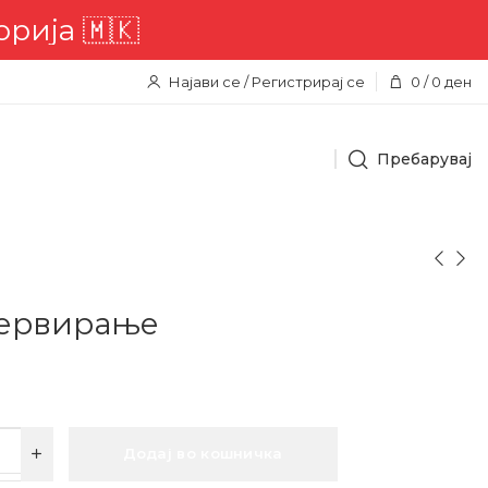
🇰
Најави се / Регистрирај се
0
/
0
ден
Пребарувај
сервирање
Додај во кошничка