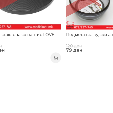
 стаклена со натпис LOVE
Подметач за кујски а
н
120
ден
ен
79
ден