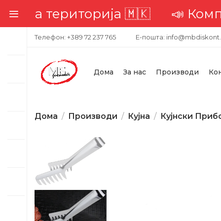
ериторија 🇲🇰
📣 Комплетна до
Телефон: +389 72 237 765
Е-пошта: info@mbdiskont
Дома
За нас
Производи
Ко
Дома
Производи
Кујна
Кујнски Приб
-36%