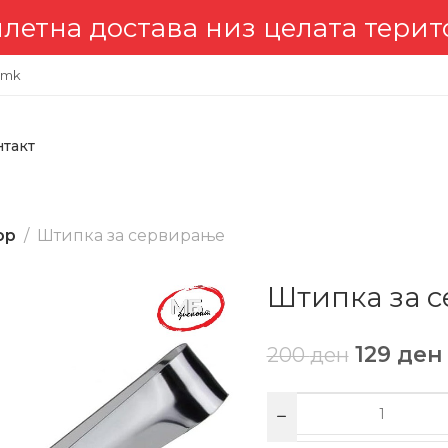
става низ целата територија 
.mk
нтакт
ор
Штипка за сервирање
Штипка за 
129
ден
200
ден