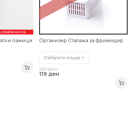
латки лажици
Организер Сталажа за фрижидер
160
ден
119
ден