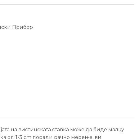
нски Прибор
јата на вистинската ставка може да биде малку
ика од 1-3 cm поради рачно мерење, ви