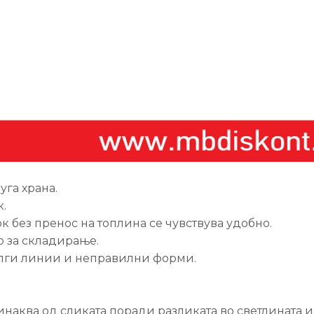
уга храна.
.
к без пренос на топлина се чувствува удобно.
о за складирање.
олги линии и неправилни форми.
наква од сликата поради разликата во светлината и