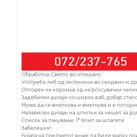
Обработка: Светло во огледало
Употреба: леб од тестенини во сендвич и др
Отпорен на корозија од не’рѓосувачки челик
Задебелен дизајн со широк раб, добар стисо
Може да се вметнува и вметнува и е погодн
Независен дизајн на штипки за чешел за д
Список за пакување: 1* Клип за шпагети
Забелешки:
Бојата на предметот може да биде малку пои