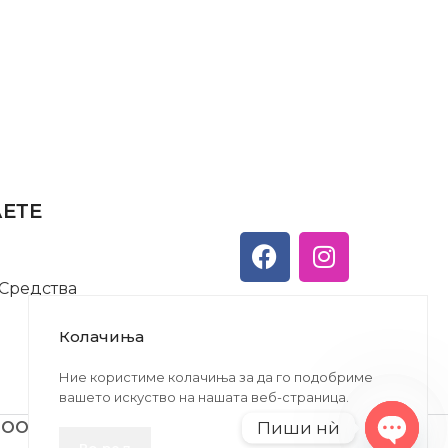
АЕТЕ
 Средства
Колачиња
Ние користиме колачиња за да го подобриме
вашето искуство на нашата веб-страница.
Пиши нѝ
ДООЕЛ
Во ред