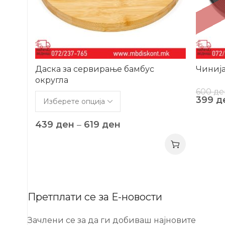
Даска за сервирање бамбус
Чинија
округла
600
де
399
д
439
ден
–
619
ден
Претплати се за Е-новости
Зачлени се за да ги добиваш најновите