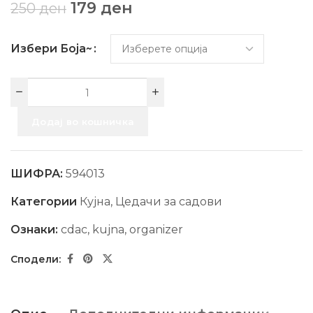
179
ден
250
ден
Избери Боја~
Додај во кошничка
ШИФРА:
594013
Категории
Кујна
,
Цедачи за садови
Ознаки:
cdac
,
kujna
,
organizer