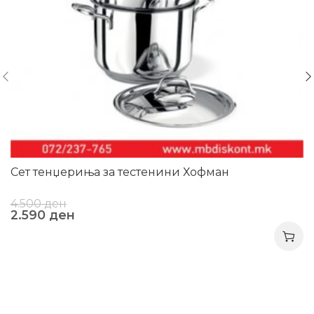
Сет тенџериња за тестенини Хофман
4.500
ден
2.590
ден