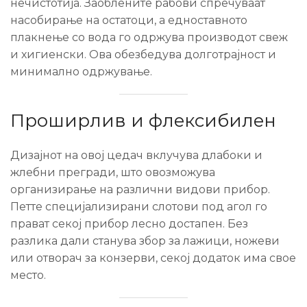
нечистотија. Заоблените рабови спречуваат
насобирање на остатоци, а едноставното
плакнење со вода го одржува производот свеж
и хигиенски. Ова обезбедува долготрајност и
минимално одржување.
Проширлив и флексибилен
Дизајнот на овој цедач вклучува длабоки и
жлебни прегради, што овозможува
организирање на различни видови прибор.
Петте специјализирани слотови под агол го
прават секој прибор лесно достапен. Без
разлика дали станува збор за лажици, ножеви
или отворач за конзерви, секој додаток има свое
место.