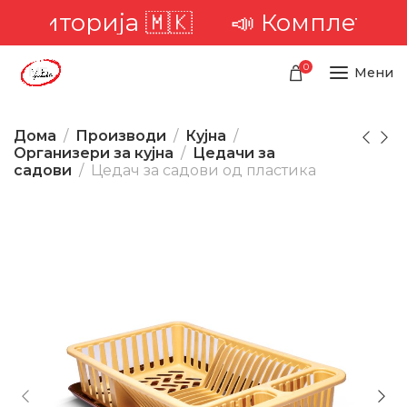
ериторија 🇲🇰
📣 Комплетна дос
0
Мени
Дома
Производи
Кујна
Организери за кујна
Цедачи за
садови
Цедач за садови од пластика
-28%