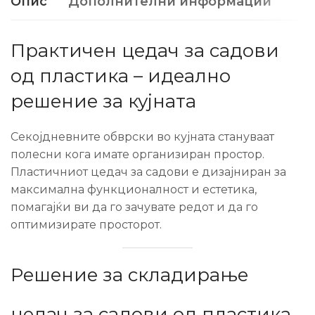
Опис
Дополнителни информации
Практичен цедач за садови
од пластика – идеално
решение за кујната
Секојдневните обврски во кујната стануваат
полесни кога имате организиран простор.
Пластичниот цедач за садови е дизајниран за
максимална функционалност и естетика,
помагајќи ви да го зачувате редот и да го
оптимизирате просторот.
Решение за складирање
цедач за садови од пластика