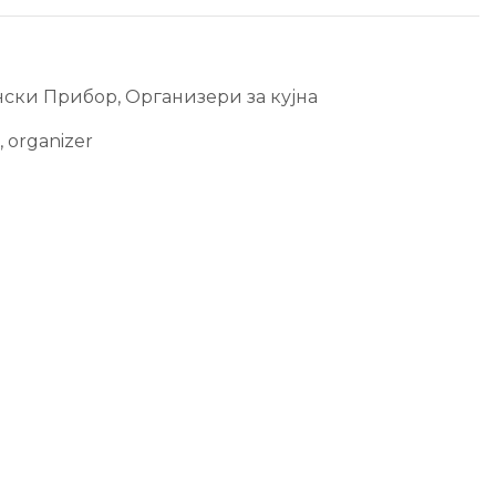
нски Прибор
,
Организери за кујна
,
organizer