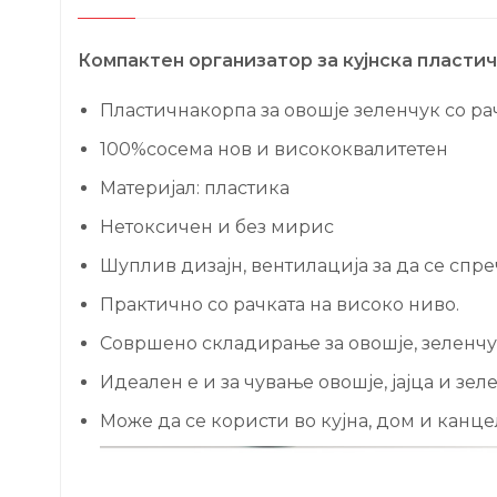
Компактен организатор за кујнска пласти
Пластичнакорпа за овошје зеленчук со 
100%сосема нов и висококвалитетен
Материјал: пластика
Нетоксичен и без мирис
Шуплив дизајн, вентилација за да се спре
Практично со рачката на високо ниво.
Совршено складирање за овошје, зеленчук
Идеален е и за чување овошје, јајца и з
Може да се користи во кујна, дом и канце