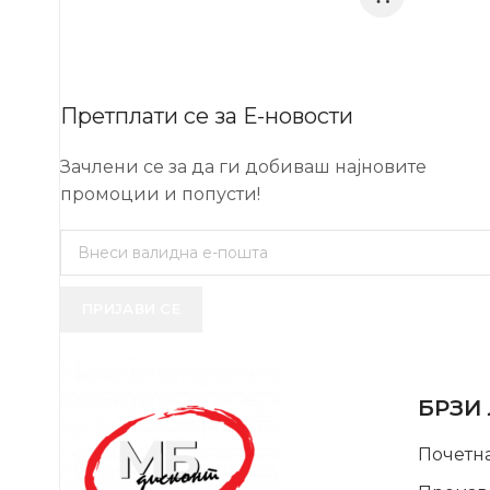
Претплати се за Е-новости
Зачлени се за да ги добиваш најновите
промоции и попусти!
ПРИЈАВИ СЕ
USEFUL 
БРЗИ
Почетн