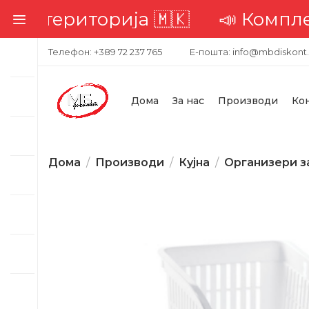
та територија 🇲🇰
📣 Комплетна
Телефон: +389 72 237 765
Е-пошта: info@mbdiskont
Дома
За нас
Производи
Ко
Дома
Производи
Кујна
Организери за
-32%