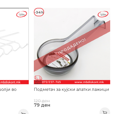
-34%
ПРОДАДЕНО!
олји во
Подметач за кујски алатки лажици
120
ден
79
ден