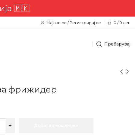
а 🇲🇰
Најави се / Регистрирај се
0
/
0
ден
Пребарувај
за фрижидер
Додај во кошничка