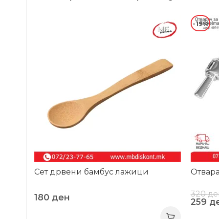
-19%
Сет дрвени бамбус лажици
Отвара
320
де
180
ден
259
д