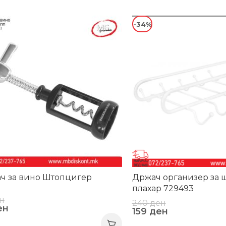
-34%
ч за вино Штопцигер
Држач организер за ш
плахар 729493
н
240
ден
ен
159
ден