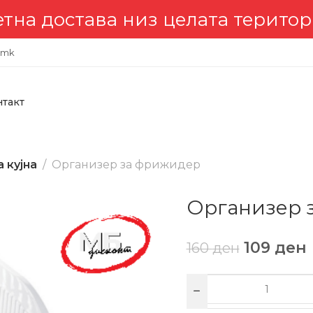
 достава низ целата териториј
.mk
нтакт
 кујна
Организер за фрижидер
Организер 
109
ден
160
ден