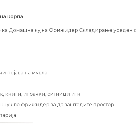
чна корпа
рачка Домашна кујна Фрижидер Складирање уреден 
чи појава на мувла
, книги, играчки, ситници итн.
еленчук во фрижидер за да заштедите простор
ларија