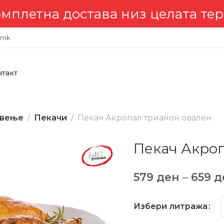
на достава низ целата територ
.mk
нтакт
твење
Пекачи
Пекач Акропал трианон овален
Пекач Акро
579
ден
–
659
д
Избери литража