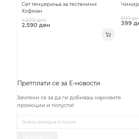
Сет тенџериња за тестенини
Чинија
Хофман
600
де
4.500
ден
399
д
2.590
ден
Претплати се за Е-новости
Зачлени се за да ги добиваш најновите
промоции и попусти!
ПРИЈАВИ СЕ