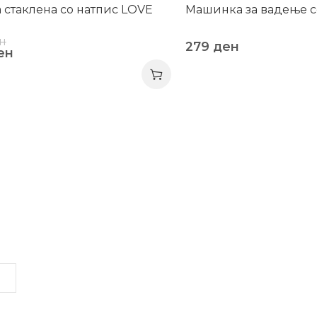
 стаклена со натпис LOVE
Машинка за вадење 
н
279
ден
ен