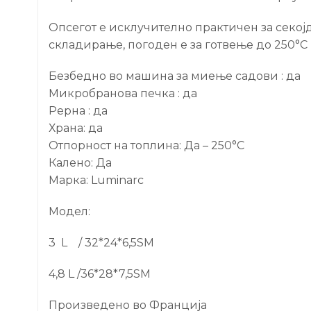
Опсегот е исклучително практичен за секој
складирање, погоден е за готвење до 250°C
Безбедно во машина за миење садови : да
Микробранова печка : да
Рерна : да
Храна: да
Отпорност на топлина: Да – 250°C
Калено: Да
Марка: Luminarc
Модел:
3 L / 32*24*6,5SM
4,8 L /36*28*7,5SM
Произведено во Франција