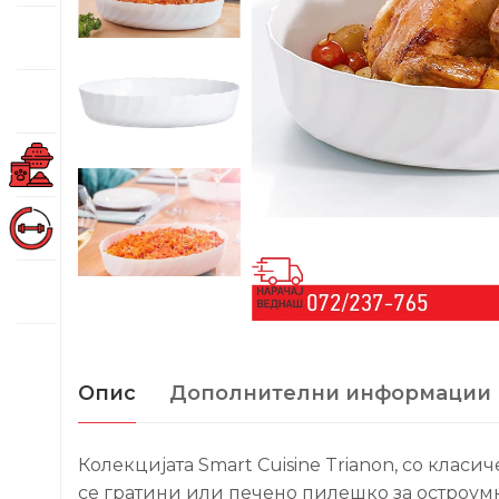
Опис
Дополнителни информации
Колекцијата Smart Cuisine Trianon, со класи
се гратини или печено пилешко за остроумн