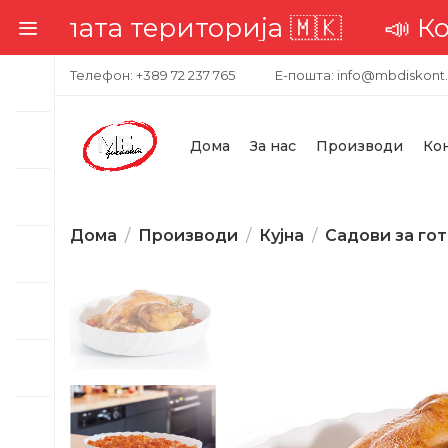
ата територија 🇲🇰
📣 Комплет
Телефон: +389 72 237 765
Е-пошта: info@mbdiskont
Дома
За нас
Производи
Ко
Дома
Производи
Кујна
Садови за го
-18%