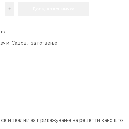
Додај во кошничка
но
качи
,
Садови за готвење
Тие се идеални за прикажување на рецепти како што