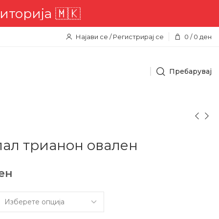
ија 🇲🇰
Најави се / Регистрирај се
0
/
0
ден
Пребарувај
пал трианон овален
ен