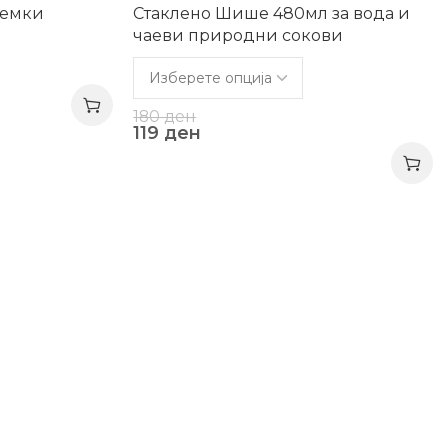
семки
Стаклено Шише 480мл за вода и
чаеви природни сокови
180
ден
119
ден