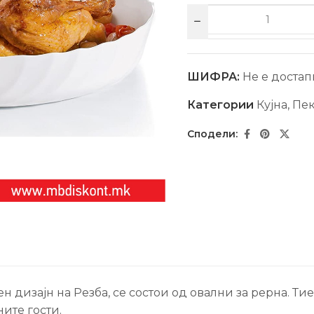
ШИФРА:
Не е достап
Категории
Кујна
,
Пе
чен дизајн на Резба, се состои од овални за рерна. 
ите гости.